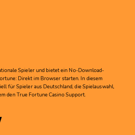
nationale Spieler und bietet ein No-Download-
rtune: Direkt im Browser starten. In diesem
ll für Spieler aus Deutschland, die Spielauswahl,
em den True Fortune Casino Support.
w