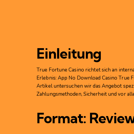
Einleitung
True Fortune Casino richtet sich an inter
Erlebnis: App No Download Casino True Fo
Artikel untersuchen wir das Angebot spezie
Zahlungsmethoden, Sicherheit und vor all
Format: Revie