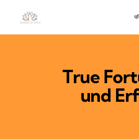
प
True For
und Erf