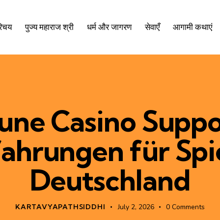
रिचय
पुज्य महाराज श्री
धर्म और जागरण
सेवाएँ
आगामी कथाएं
tune Casino Suppo
ahrungen für Spi
Deutschland
KARTAVYAPATHSIDDHI
July 2, 2026
0
Comments