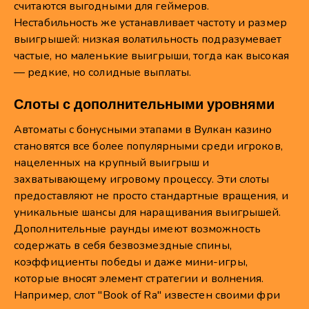
считаются выгодными для геймеров.
Нестабильность же устанавливает частоту и размер
выигрышей: низкая волатильность подразумевает
частые, но маленькие выигрыши, тогда как высокая
— редкие, но солидные выплаты.
Слоты с дополнительными уровнями
Автоматы с бонусными этапами в Вулкан казино
становятся все более популярными среди игроков,
нацеленных на крупный выигрыш и
захватывающему игровому процессу. Эти слоты
предоставляют не просто стандартные вращения, и
уникальные шансы для наращивания выигрышей.
Дополнительные раунды имеют возможность
содержать в себя безвозмездные спины,
коэффициенты победы и даже мини-игры,
которые вносят элемент стратегии и волнения.
Например, слот "Book of Ra" известен своими фри