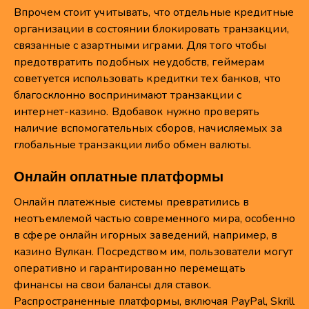
Впрочем стоит учитывать, что отдельные кредитные
организации в состоянии блокировать транзакции,
связанные с азартными играми. Для того чтобы
предотвратить подобных неудобств, геймерам
советуется использовать кредитки тех банков, что
благосклонно воспринимают транзакции с
интернет-казино. Вдобавок нужно проверять
наличие вспомогательных сборов, начисляемых за
глобальные транзакции либо обмен валюты.
Онлайн оплатные платформы
Онлайн платежные системы превратились в
неотъемлемой частью современного мира, особенно
в сфере онлайн игорных заведений, например, в
казино Вулкан. Посредством им, пользователи могут
оперативно и гарантированно перемещать
финансы на свои балансы для ставок.
Распространенные платформы, включая PayPal, Skrill