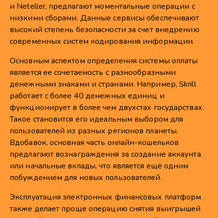
и Neteller, предлагают моментальные операции с
низкими сборами. Данные сервисы обеспечивают
высокий степень безопасности за счет внедрению
современных систем кодирования информации.
Основным аспектом определения системы оплаты
является ее сочетаемость с разнообразными
денежными знаками и странами. Например, Skrill
работает с более 40 денежных единиц и
функционирует в более чем двухстах государствах.
Такое становится его идеальным выбором для
пользователей из разных регионов планеты.
Вдобавок, основная часть онлайн-кошельков
предлагают вознаграждения за создание аккаунта
или начальные вклады, что является ещё одним
побуждением для новых пользователей.
Эксплуатация электронных финансовых платформ
также делает проще операцию снятия выигрышей