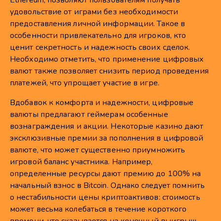
Ethereum, позволяют пользователям получать
удовольствие от играми без необходимости
предоставления личной информации. Такое в
особенности привлекательно для игроков, кто
ценит секретность и надежность своих сделок.
Необходимо отметить, что применение цифровых
валют также позволяет снизить период проведения
платежей, что упрощает участие в игре.
Вдобавок к комфорта и надежности, цифровые
валюты предлагают геймерам особенные
вознаграждения и акции. Некоторые казино дают
эксклюзивные премии за пополнения в цифровой
валюте, что может существенно приумножить
игровой баланс участника. Например,
определенные ресурсы дают премию до 100% на
начальный взнос в Bitcoin. Однако следует помнить
о нестабильности цены криптоактивов: стоимость
может весьма колебаться в течение короткого