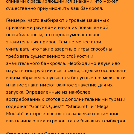
спинами с расширяющимися знаками, что может
существенно приумножить ваш банкролл.
Геймеры часто выбирают игровые машины с
призовыми раундами из-за их повышенной
нестабильности, что подразумевает шанс
значительных призов. Тем не менее стоит
учитывать, что такие азартные игры способны
требовать существенного стойкости и
значительного банкролла. Необходимо вдумчиво
изучать инструкции всего слота, с целью осознавать,
каким образом запускаются бонусные возможности
и какие знаки имеют важное значение для их
запуска. Определенные из наиболее
востребованных слотов с дополнительными турами
содержат "Gonzo's Quest", "Starburst" и "Mega
Moolah", которые постоянно завлекают внимание
как начинающих игроков, так и бывалых гемблеров.