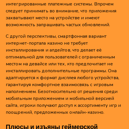
интегрированные платежные системы. Впрочем
следует принимать во внимание, что приложения
захватывают место на устройстве и имеют
возможность запрашивать частых обновлений.
С другой перспективы, смартфонная вариант
интернет-портала казино не требует
инсталлирования и апдейтов, что делает её
оптимальной для пользователей с ограниченным
местом на девайсе или тех, кто предпочитает не
инсталлировать дополнительные программы. Она
адаптируется к формат дисплея любого устройства,
гарантируя комфортное взаимосвязь с игровым
наполнением. Безотносительно от решения среди
мобильным приложением и мобильной версией
сайта, игроки получают доступ к ассортименту игр и
поощрений, предложенных онлайн-казино.
Плюсы и изъяны геймерской