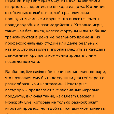
перспективу геймерам ощутить дух подлинного
игорного заведения, не выходя из дома. В отличие
от обычных онлайн-игр, лайв развлечения
проводятся живыми крупье, что вносит элемент
правдоподобия и взаимодействия. Хитовые игры,
такие как блэкджек, колесо фортуны и пунто банко,
транслируются в режиме реального времени из
профессиональных студий или даже реальных
казино. Это позволяет игрокам следить за каждым
движением крупье и коммуницировать с ним
посредством чата.
Вдобавок, live casino обеспечивает множество пари,
что позволяет ему быть доступным для геймеров с
разнообразными капиталами. Некоторые
платформы предлагают эксклюзивные игровые
продукты, включая такие, как Dream Catcher и
Monopoly Live, которые не только разнообразят
игровой процесс, но и добавляют шоу-компоненты.