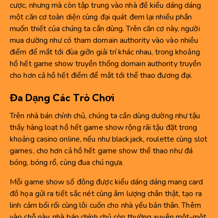
cược, nhưng mà còn tập trung vào nhà đề kiểu dáng dáng
một căn cơ toàn diện cùng đại quát đem lại nhiều phần
muốn thiết của chúng ta cần dùng. Trên căn cơ này, người
mua dường như có tham domain authority vào vào nhiều
điểm để mắt tới đùa giỡn giải trí khác nhau, trong khoảng
hồ hết game show truyền thống domain authority truyền
cho hơn cả hồ hết điểm để mắt tới thể thao đương đại.
Đa Dạng Các Trò Chơi
Trên nhà bán chính chủ, chúng ta cần dùng dường như tậu
thấy hàng loạt hồ hết game show rộng rãi tậu đặt trong
khoảng casino online, nếu như blackjack, roulette cùng slot
games, cho hơn cả hồ hết game show thể thao như đá
bóng, bóng rổ, cùng đua chú ngựa.
Mỗi game show số đông được kiểu dáng dáng mang card
đồ họa gửi ra tiết sắc nét cùng âm lượng chân thật, tạo ra
linh cảm bối rối cùng lôi cuốn cho nhà yếu bản thân. Thêm
vào chỗ này, nhà bán chính chủ còn thường xuyên một-một