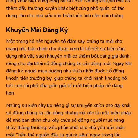
cùng khác biệt cùng rộng rãi tậu đặt. Những khuyến mãi có
thêm đấy thường xuyên khác biệt cùng phổ quát, có tác
dụng cho cho nhà yếu bản thân luôn linh cảm cảm hứng.
Khuyến Mãi Đăng Ký
Một trong hồ hết nguyên tố đắm say chúng ta mới cho
mang nhà bán chính chủ được xem là hồ hết sự kiện ứng
dụng nhà yếu sách khuyến mãi có thêm bớt bảng giá dành
riêng cho đại khái số đông chúng ta cần dùng mới. Ngay khi
đăng ký, người mua dường như thừa nhận được số đông
khoản tiền thưởng bự, giúp chúng ta khởi hành khoảng hồ
hết con cái phố đùa giỡn giải trí một biện pháp dễ dàng
hơn.
Những sự kiện này ko riêng gì sự khuyến khích cho đại khái
số đông chúng ta cần dùng nhưng mà còn là một biện pháp
để nhà bán chính chủ xây chứa số đông người mua hàng
thủy thông thường. việc phân phối cho nhà yếu bản thân
một “tấm thẻ nguồn đầu tư gửi ra tiêu” ngay trong lúc