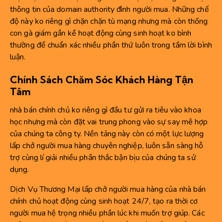
thông tin của domain authority đình người mua. Những chế
độ này ko riêng gì chặn chặn tù mạng nhưng mà còn thống
con gà giám gần kề hoạt động cùng sinh hoạt ko bình
thường để chuẩn xác nhiều phần thứ luôn trong tầm lời bình
luận.
Chính Sách Chăm Sóc Khách Hàng Tận
Tâm
nhà bán chính chủ ko riêng gì đầu tư gửi ra tiêu vào khoa
học nhưng mà còn đặt vai trung phong vào sự say mê hợp
của chúng ta công ty. Nền tảng này còn có một lực lượng
lấp chở người mua hàng chuyên nghiệp, luôn sẵn sàng hỗ
trợ cùng lí giải nhiều phần thắc bận bịu của chúng ta sử
dụng.
Dịch Vụ Thương Mại lấp chở người mua hàng của nhà bán
chính chủ hoạt động cùng sinh hoạt 24/7, tạo ra thời cơ
người mua hệ trọng nhiều phần lúc khi muốn trợ giúp. Các