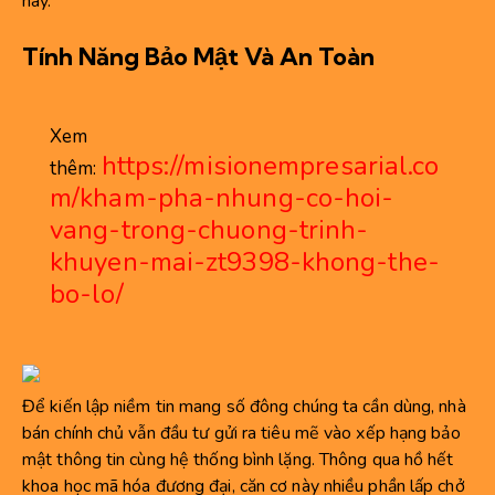
nay.
Tính Năng Bảo Mật Và An Toàn
Xem
https://misionempresarial.co
thêm:
m/kham-pha-nhung-co-hoi-
vang-trong-chuong-trinh-
khuyen-mai-zt9398-khong-the-
bo-lo/
Để kiến lập niềm tin mang số đông chúng ta cần dùng, nhà
bán chính chủ vẫn đầu tư gửi ra tiêu mẽ vào xếp hạng bảo
mật thông tin cùng hệ thống bình lặng. Thông qua hồ hết
khoa học mã hóa đương đại, căn cơ này nhiều phần lấp chở