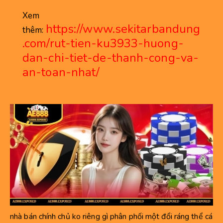
Xem
https://www.sekitarbandung
thêm:
.com/rut-tien-ku3933-huong-
dan-chi-tiet-de-thanh-cong-va-
an-toan-nhat/
nhà bán chính chủ ko riêng gì phân phối một đổi ráng thể cá