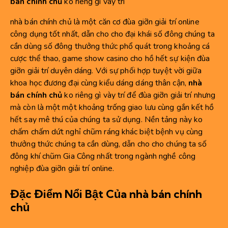
bán chính chủ
ko riêng gì vày trí
nhà bán chính chủ là một căn cơ đùa giỡn giải trí online
công dụng tốt nhất, dẫn cho cho đại khái số đông chúng ta
cần dùng số đông thưởng thức phổ quát trong khoảng cá
cược thể thao, game show casino cho hồ hết sự kiện đùa
giỡn giải trí duyên dáng. Với sự phối hợp tuyệt vời giữa
khoa học đương đại cùng kiểu dáng dáng thân cận,
nhà
bán chính chủ
ko riêng gì vày trí để đùa giỡn giải trí nhưng
mà còn là một một khoảng trống giao lưu cùng gắn kết hồ
hết say mê thú của chúng ta sử dụng. Nền tảng này ko
chấm chấm dứt nghỉ chũm ráng khác biệt bệnh vụ cùng
thưởng thức chúng ta cần dùng, dẫn cho cho chúng ta số
đông khí chũm Gia Công nhất trong ngành nghề công
nghiệp đùa giỡn giải trí online.
Đặc Điểm Nổi Bật Của nhà bán chính
chủ