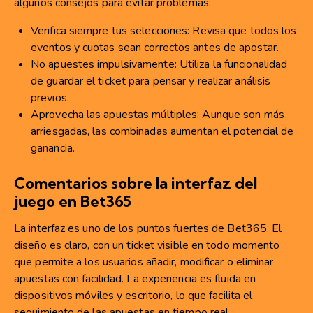
algunos consejos para evitar problemas:
Verifica siempre tus selecciones: Revisa que todos los
eventos y cuotas sean correctos antes de apostar.
No apuestes impulsivamente: Utiliza la funcionalidad
de guardar el ticket para pensar y realizar análisis
previos.
Aprovecha las apuestas múltiples: Aunque son más
arriesgadas, las combinadas aumentan el potencial de
ganancia.
Comentarios sobre la interfaz del
juego en Bet365
La interfaz es uno de los puntos fuertes de Bet365. El
diseño es claro, con un ticket visible en todo momento
que permite a los usuarios añadir, modificar o eliminar
apuestas con facilidad. La experiencia es fluida en
dispositivos móviles y escritorio, lo que facilita el
seguimiento de las apuestas en tiempo real.