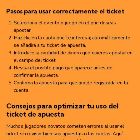
Pasos para usar correctamente el ticket
Selecciona el evento o juego en el que deseas
apostar.
Haz clic en la cuota que te interesa; automáticamente
se añadirá a tu ticket de apuesta.
Introduce la cantidad de dinero que quieres apostar en
el campo del ticket.
Revisa el posible pago que aparece antes de
confirmar la apuesta.
Confirma la apuesta para que quede registrada en tu
cuenta.
Consejos para optimizar tu uso del
ticket de apuesta
Muchos jugadores novatos cometen errores al usar el
ticket sin revisar bien sus apuestas o las cuotas. Aquí