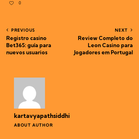
0
PREVIOUS
NEXT
Registro casino
Review Completo do
Bet365: guía para
Leon Casino para
nuevos usuarios
Jogadores em Portugal
kartavyapathsiddhi
ABOUT AUTHOR