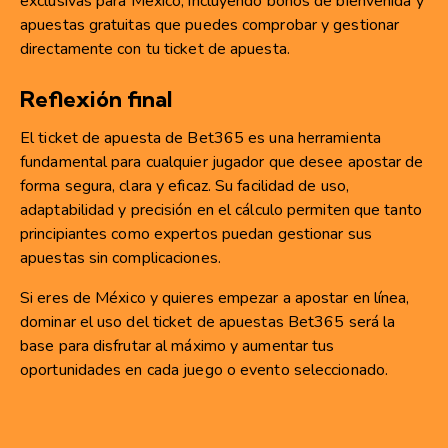
exclusivas para México, incluyendo bonos de bienvenida y
apuestas gratuitas que puedes comprobar y gestionar
directamente con tu ticket de apuesta.
Reflexión final
El ticket de apuesta de Bet365 es una herramienta
fundamental para cualquier jugador que desee apostar de
forma segura, clara y eficaz. Su facilidad de uso,
adaptabilidad y precisión en el cálculo permiten que tanto
principiantes como expertos puedan gestionar sus
apuestas sin complicaciones.
Si eres de México y quieres empezar a apostar en línea,
dominar el uso del ticket de apuestas Bet365 será la
base para disfrutar al máximo y aumentar tus
oportunidades en cada juego o evento seleccionado.