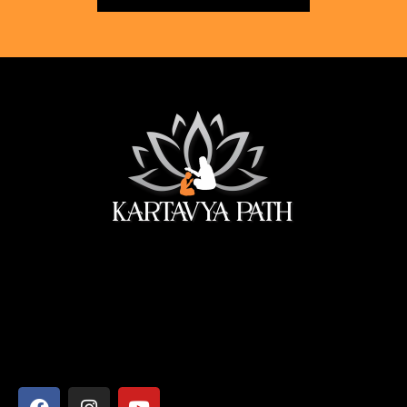
सेवा ही सबसे बड़ी पूजा।
Address
Shyamcharan Das Nikunj Ashram, Vrindavan-281121,
Mathura, Uttar Pradesh