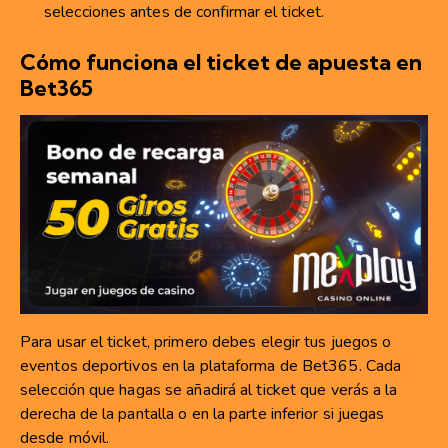
selecciones antes de confirmar el ticket.
Cómo funciona el ticket de apuesta en
Bet365
Para usar el ticket, primero debes elegir tus juegos o
eventos deportivos en la plataforma de Bet365. Cada
selección que hagas se añadirá al ticket que verás a la
derecha de la pantalla o en la parte inferior si juegas
desde móvil.