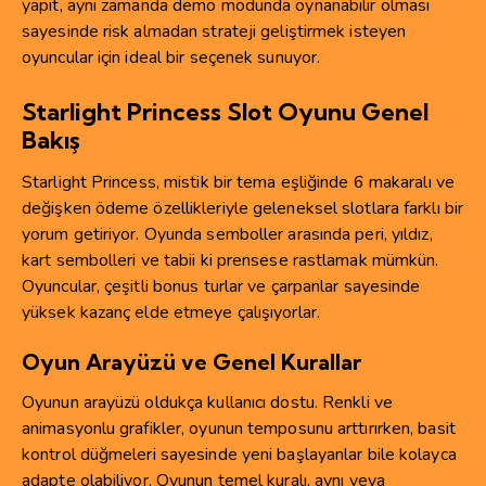
yapıt, aynı zamanda demo modunda oynanabilir olması
sayesinde risk almadan strateji geliştirmek isteyen
oyuncular için ideal bir seçenek sunuyor.
Starlight Princess Slot Oyunu Genel
Bakış
Starlight Princess, mistik bir tema eşliğinde 6 makaralı ve
değişken ödeme özellikleriyle geleneksel slotlara farklı bir
yorum getiriyor. Oyunda semboller arasında peri, yıldız,
kart sembolleri ve tabii ki prensese rastlamak mümkün.
Oyuncular, çeşitli bonus turlar ve çarpanlar sayesinde
yüksek kazanç elde etmeye çalışıyorlar.
Oyun Arayüzü ve Genel Kurallar
Oyunun arayüzü oldukça kullanıcı dostu. Renkli ve
animasyonlu grafikler, oyunun temposunu arttırırken, basit
kontrol düğmeleri sayesinde yeni başlayanlar bile kolayca
adapte olabiliyor. Oyunun temel kuralı, aynı veya