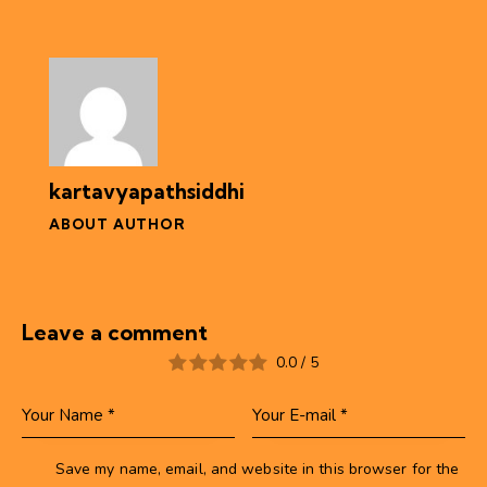
kartavyapathsiddhi
ABOUT AUTHOR
Leave a comment
0.0
/
5
Save my name, email, and website in this browser for the