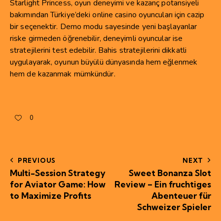
Starlight Princess, oyun deneyimi ve kazanç potansiyeli
bakımından Türkiye’deki online casino oyuncuları için cazip
bir seçenektir. Demo modu sayesinde yeni başlayanlar
riske girmeden öğrenebilir, deneyimli oyuncular ise
stratejilerini test edebilir. Bahis stratejilerini dikkatli
uygulayarak, oyunun büyülü dünyasında hem eğlenmek
hem de kazanmak mümkündür.
0
PREVIOUS
NEXT
Multi-Session Strategy
Sweet Bonanza Slot
for Aviator Game: How
Review – Ein fruchtiges
to Maximize Profits
Abenteuer für
Schweizer Spieler