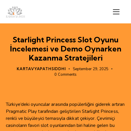
Starlight Princess Slot Oyunu
İncelemesi ve Demo Oynarken
Kazanma Stratejileri
KARTAVYAPATHSIDDHI
September 29, 2025
0
Comments
Türkiye’deki oyuncular arasında popülerliğini giderek artıran
Pragmatic Play tarafından geliştirilen Starlight Princess,
renkli ve büyüleyici temasıyla dikkat çekiyor. Çevrimiçi
casinoların favori slot oyunlarından biri haline gelen bu