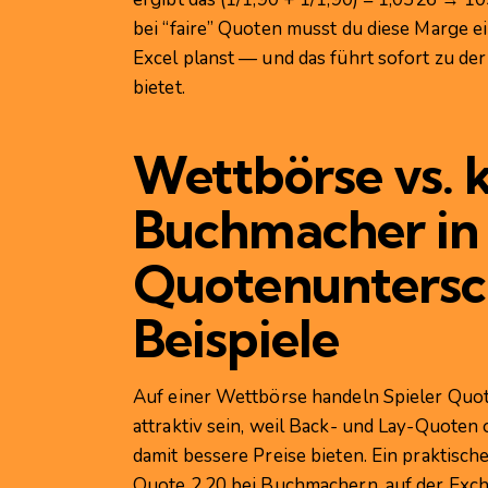
bei “faire” Quoten musst du diese Marge e
Excel planst — und das führt sofort zu de
bietet.
Wettbörse vs. k
Buchmacher in
Quotenuntersc
Beispiele
Auf einer Wettbörse handeln Spieler Quot
attraktiv sein, weil Back- und Lay-Quoten
damit bessere Preise bieten. Ein praktische
Quote 2,20 bei Buchmachern, auf der Exch