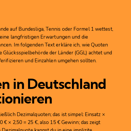
de auf Bundesliga, Tennis oder Formel 1 wettest,
eine langfristigen Erwartungen und die
cen. Im folgenden Text erkläre ich, wie Quoten
 Glücksspielbehörde der Länder (GGL) achtet und
erifizieren und Einzahlen umgehen sollten.
n in Deutschland
tionieren
ßlich Dezimalquoten; das ist simpel: Einsatz ×
 € × 2,50 = 25 €, also 15 € Gewinn; das zeigt
e Dezimalquote kannst du in eine implizite