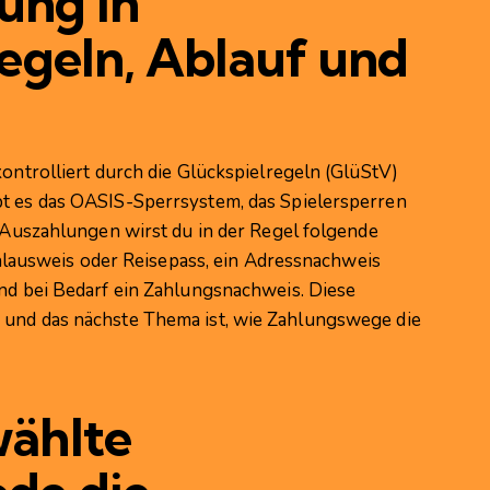
rung in
egeln, Ablauf und
kontrolliert durch die Glückspielregeln (GlüStV)
bt es das OASIS-Sperrsystem, das Spielersperren
r Auszahlungen wirst du in der Regel folgende
usweis oder Reisepass, ein Adressnachweis
und bei Bedarf ein Zahlungsnachweis. Diese
 und das nächste Thema ist, wie Zahlungswege die
ählte