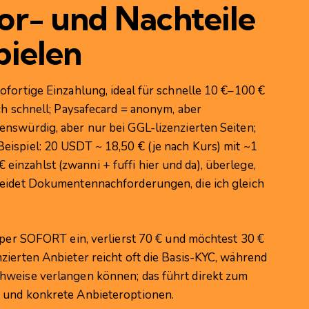
or- und Nachteile
pielen
ofortige Einzahlung, ideal für schnelle 10 €–100 €
ch schnell; Paysafecard = anonym, aber
nswürdig, aber nur bei GGL-lizenzierten Seiten;
ispiel: 20 USDT ~ 18,50 € (je nach Kurs) mit ~1
nzahlst (zwanni + fuffi hier und da), überlege,
meidet Dokumentennachforderungen, die ich gleich
€ per SOFORT ein, verlierst 70 € und möchtest 30 €
zierten Anbieter reicht oft die Basis-KYC, während
hweise verlangen können; das führt direkt zum
 und konkrete Anbieteroptionen.