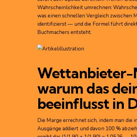
Wahrscheinlichkeit umrechnen: Wahrschein
was einen schnellen Vergleich zwischen Mä
identifizierst — und die Formel führt direk
Buchmachers entsteht.
Wettanbieter-
warum das dein
beeinflusst in 
Die Marge errechnet sich, indem man die i
Ausgänge addiert und davon 100 % abzieh
ergibt das (1/1,90 + 1/1,90) = 1,0526 → 1