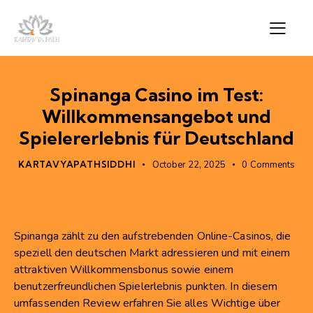
Spinanga Casino im Test:
Willkommensangebot und
Spielererlebnis für Deutschland
KARTAVYAPATHSIDDHI
October 22, 2025
0
Comments
Spinanga zählt zu den aufstrebenden Online-Casinos, die
speziell den deutschen Markt adressieren und mit einem
attraktiven Willkommensbonus sowie einem
benutzerfreundlichen Spielerlebnis punkten. In diesem
umfassenden Review erfahren Sie alles Wichtige über