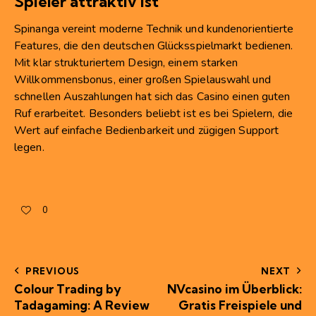
Spieler attraktiv ist
Spinanga vereint moderne Technik und kundenorientierte
Features, die den deutschen Glücksspielmarkt bedienen.
Mit klar strukturiertem Design, einem starken
Willkommensbonus, einer großen Spielauswahl und
schnellen Auszahlungen hat sich das Casino einen guten
Ruf erarbeitet. Besonders beliebt ist es bei Spielern, die
Wert auf einfache Bedienbarkeit und zügigen Support
legen.
0
PREVIOUS
NEXT
Colour Trading by
NVcasino im Überblick:
Tadagaming: A Review
Gratis Freispiele und