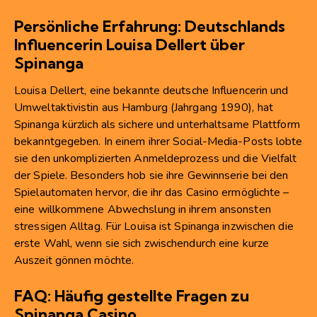
Persönliche Erfahrung: Deutschlands
Influencerin Louisa Dellert über
Spinanga
Louisa Dellert, eine bekannte deutsche Influencerin und
Umweltaktivistin aus Hamburg (Jahrgang 1990), hat
Spinanga kürzlich als sichere und unterhaltsame Plattform
bekanntgegeben. In einem ihrer Social-Media-Posts lobte
sie den unkomplizierten Anmeldeprozess und die Vielfalt
der Spiele. Besonders hob sie ihre Gewinnserie bei den
Spielautomaten hervor, die ihr das Casino ermöglichte –
eine willkommene Abwechslung in ihrem ansonsten
stressigen Alltag. Für Louisa ist Spinanga inzwischen die
erste Wahl, wenn sie sich zwischendurch eine kurze
Auszeit gönnen möchte.
FAQ: Häufig gestellte Fragen zu
Spinanga Casino