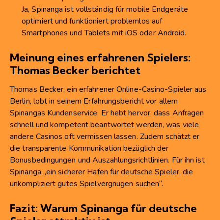
Ja, Spinanga ist vollständig für mobile Endgeräte
optimiert und funktioniert problemlos auf
Smartphones und Tablets mit iOS oder Android.
Meinung eines erfahrenen Spielers:
Thomas Becker berichtet
Thomas Becker, ein erfahrener Online-Casino-Spieler aus
Berlin, lobt in seinem Erfahrungsbericht vor allem
Spinangas Kundenservice. Er hebt hervor, dass Anfragen
schnell und kompetent beantwortet werden, was viele
andere Casinos oft vermissen lassen. Zudem schätzt er
die transparente Kommunikation bezüglich der
Bonusbedingungen und Auszahlungsrichtlinien. Für ihn ist
Spinanga „ein sicherer Hafen für deutsche Spieler, die
unkompliziert gutes Spielvergnügen suchen“.
Fazit: Warum Spinanga für deutsche