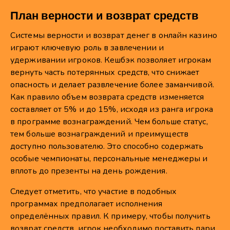
План верности и возврат средств
Системы верности и возврат денег в онлайн казино
играют ключевую роль в завлечении и
удерживании игроков. Кешбэк позволяет игрокам
вернуть часть потерянных средств, что снижает
опасность и делает развлечение более заманчивой.
Как правило объем возврата средств изменяется
составляет от 5% и до 15%, исходя из ранга игрока
в программе вознаграждений. Чем больше статус,
тем больше вознаграждений и преимуществ
доступно пользователю. Это способно содержать
особые чемпионаты, персональные менеджеры и
вплоть до презенты на день рождения.
Следует отметить, что участие в подобных
программах предполагает исполнения
определённых правил. К примеру, чтобы получить
возврат средств, игрок необходимо поставить пари