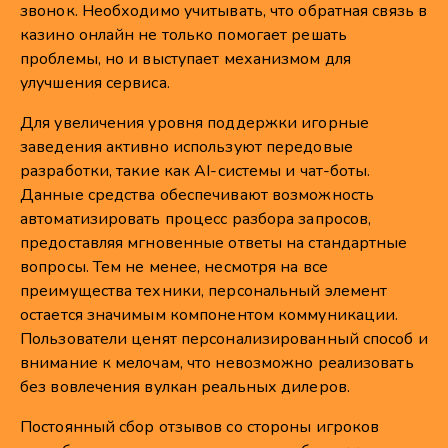
звонок. Необходимо учитывать, что обратная связь в
казино онлайн не только помогает решать
проблемы, но и выступает механизмом для
улучшения сервиса.
Для увеличения уровня поддержки игорные
заведения активно используют передовые
разработки, такие как AI-системы и чат-боты.
Данные средства обеспечивают возможность
автоматизировать процесс разбора запросов,
предоставляя мгновенные ответы на стандартные
вопросы. Тем не менее, несмотря на все
преимущества техники, персональный элемент
остается значимым компонентом коммуникации.
Пользователи ценят персонализированный способ и
внимание к мелочам, что невозможно реализовать
без вовлечения вулкан реальных дилеров.
Постоянный сбор отзывов со стороны игроков