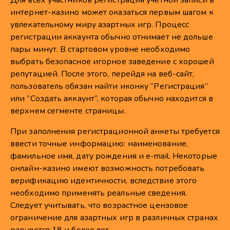
Для всех участников регистрация учетной записи в
интернет-казино может оказаться первым шагом к
увлекательному миру азартных игр. Процесс
регистрации аккаунта обычно отнимает не дольше
пары минут. В стартовом уровне необходимо
выбрать безопасное игорное заведение с хорошей
репутацией. После этого, перейдя на веб-сайт,
пользователь обязан найти иконку “Регистрация”
или “Создать аккаунт”, которая обычно находится в
верхнем сегменте страницы.
При заполнения регистрационной анкеты требуется
ввести точные информацию: наименование,
фамильное имя, дату рождения и e-mail. Некоторые
онлайн-казино имеют возможность потребовать
верификацию идентичности, вследствие этого
необходимо применять реальные сведения.
Следует учитывать, что возрастное цензовое
ограничение для азартных игр в различных странах