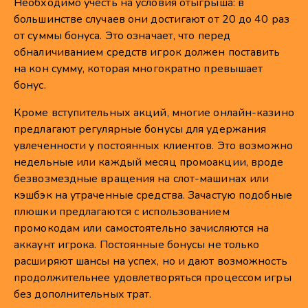
Необходимо учесть на условия отыгрыша: в
большинстве случаев они достигают от 20 до 40 раз
от суммы бонуса. Это означает, что перед
обналичиванием средств игрок должен поставить
на кон сумму, которая многократно превышает
бонус.
Кроме вступительных акций, многие онлайн-казино
предлагают регулярные бонусы для удержания
увлеченности у постоянных клиентов. Это возможно
недельные или каждый месяц промоакции, вроде
безвозмездные вращения на слот-машинах или
кэшбэк на утраченные средства. Зачастую подобные
плюшки предлагаются с использованием
промокодам или самостоятельно зачисляются на
аккаунт игрока. Постоянные бонусы не только
расширяют шансы на успех, но и дают возможность
продолжительнее удовлетворяться процессом игры
без дополнительных трат.