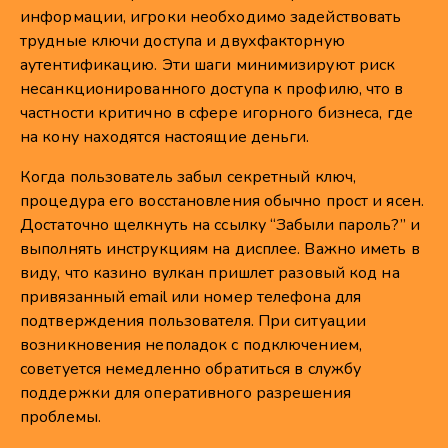
информации, игроки необходимо задействовать
трудные ключи доступа и двухфакторную
аутентификацию. Эти шаги минимизируют риск
несанкционированного доступа к профилю, что в
частности критично в сфере игорного бизнеса, где
на кону находятся настоящие деньги.
Когда пользователь забыл секретный ключ,
процедура его восстановления обычно прост и ясен.
Достаточно щелкнуть на ссылку “Забыли пароль?” и
выполнять инструкциям на дисплее. Важно иметь в
виду, что казино вулкан пришлет разовый код на
привязанный email или номер телефона для
подтверждения пользователя. При ситуации
возникновения неполадок с подключением,
советуется немедленно обратиться в службу
поддержки для оперативного разрешения
проблемы.