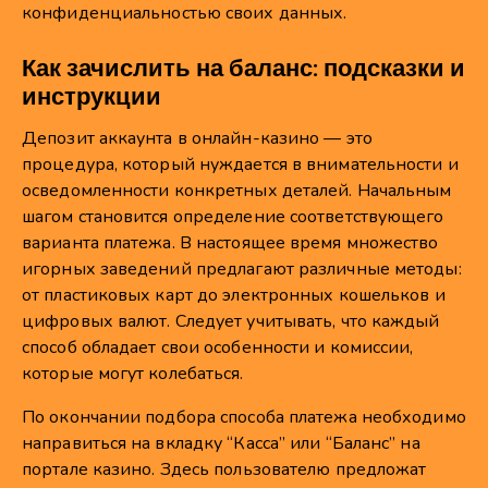
конфиденциальностью своих данных.
Как зачислить на баланс: подсказки и
инструкции
Депозит аккаунта в онлайн-казино — это
процедура, который нуждается в внимательности и
осведомленности конкретных деталей. Начальным
шагом становится определение соответствующего
варианта платежа. В настоящее время множество
игорных заведений предлагают различные методы:
от пластиковых карт до электронных кошельков и
цифровых валют. Следует учитывать, что каждый
способ обладает свои особенности и комиссии,
которые могут колебаться.
По окончании подбора способа платежа необходимо
направиться на вкладку “Касса” или “Баланс” на
портале казино. Здесь пользователю предложат