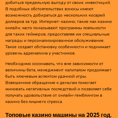
добиться предельную выгоду от своих инвестиций.
В подобных обстоятельствах взносы имеют
возможность добираться до нескольких косарей
долларов за тур. Интернет-казино, такие как казино
онлайн, часто показывают программы лояльности
для таких геймеров, предоставляя им специальные
награды и персонализированное обслуживание.
Такое создает обстановку особенности и поднимает
уровень адреналина у участников.
Необходимо осознавать, что вне зависимости от
величины бета, менеджмент капиталом продолжает
быть ключевым аспектом удачной игры.
Взвешенное обращение к деньгам помогает
миновать негативных последствий и позволяет себе
получать удовольствие от онлайн-гемблингом в
казино без лишнего стресса.
Топовые казино машины на 2025 год.