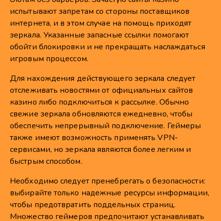
испытывают запретам со стороны поставщиков
интернета, и в этом случае на помощь приходят
зеркала. Указанные запасные ссылки помогают
обойти блокировки и не прекращать наслаждаться
игровым процессом.
Для нахождения действующего зеркала следует
отслеживать новостями от официальных сайтов
казино либо подключиться к рассылке. Обычно
свежие зеркала обновляются ежедневно, чтобы
обеспечить непрерывный подключение. Геймеры
также имеют возможность применять VPN-
сервисами, но зеркала являются более легким и
быстрым способом.
Необходимо следует пренебрегать о безопасности:
выбирайте только надежные ресурсы информации,
чтобы предотвратить поддельных страниц.
Множество геймеров предпочитают устанавливать