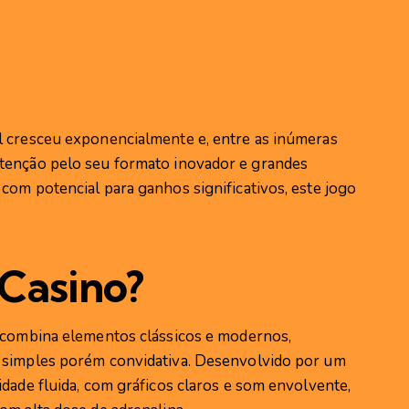
l cresceu exponencialmente e, entre as inúmeras
tenção pelo seu formato inovador e grandes
com potencial para ganhos significativos, este jogo
 Casino?
e combina elementos clássicos e modernos,
 simples porém convidativa. Desenvolvido por um
dade fluida, com gráficos claros e som envolvente,