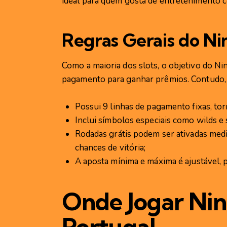
ideal para quem gosta de entretenimento c
Regras Gerais do Ni
Como a maioria dos slots, o objetivo do Nin
pagamento para ganhar prêmios. Contudo, e
Possui 9 linhas de pagamento fixas, to
Inclui símbolos especiais como wilds e
Rodadas grátis podem ser ativadas med
chances de vitória;
A aposta mínima e máxima é ajustável, 
Onde Jogar Nin