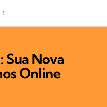
: Sua Nova
nos Online