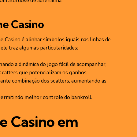
om alta dose de adrenalina.
ne Casino
e Casino é alinhar símbolos iguais nas linhas de
le traz algumas particularidades:
rnando a dinâmica do jogo fácil de acompanhar;
 scatters que potencializam os ganhos;
iante combinação dos scatters, aumentando as
permitindo melhor controle do bankroll.
e Casino em