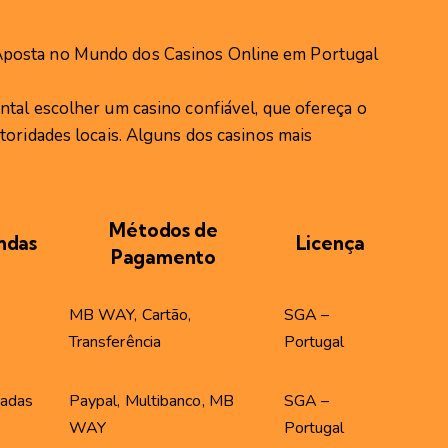
tal escolher um casino confiável, que ofereça o
toridades locais. Alguns dos casinos mais
:
Métodos de
ndas
Licença
Pagamento
MB WAY, Cartão,
SGA –
Transferência
Portugal
adas
Paypal, Multibanco, MB
SGA –
WAY
Portugal