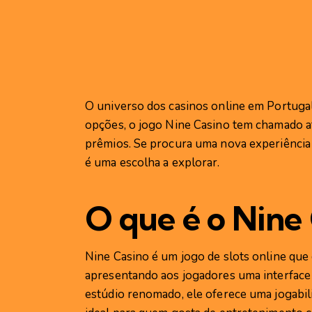
O universo dos casinos online em Portuga
opções, o jogo Nine Casino tem chamado a
prêmios. Se procura uma nova experiência 
é uma escolha a explorar.
O que é o Nine
Nine Casino é um jogo de slots online qu
apresentando aos jogadores uma interface
estúdio renomado, ele oferece uma jogabili