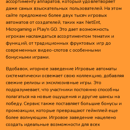
ассортименту аппаратов, который удовлетворяет
даже самых взыскательных пользователей. На этом
сайте предложено более двух тысяч игровых
автоматов от создателей, таких как NetEnt,
Microgaming и Play'n GO. Это дает возможность
игрокам наслаждаться ассортиментом тематик и
функций, от традиционных фруктовых игр до
современных видео-слотов с особенными
бонусными играми.
Вдобавок, игорное заведение Игровые автоматы
систематически освежает свою коллекцию, добавляя
свежие релизы и эксклюзивные игры. Это
подразумевает, что участники постоянно способны
полагаться на новые ощущения и другие шансы на
победу. Сервис также поставляет большие бонусы и
промоакции, которые превращают геймплей еще
более волнующим. Игровое заведение нацелено
создать идеальные возможности для всех