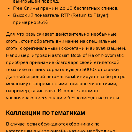
выигрышей подряд.
Free Спины премии: до 10 бесплатных спинов.
Высокий показатель RTP (Return to Player):
примерно 96%.
Для, что разыскивает действительно необычные
слоты, стоит обратить внимание на специальные
слоты с оригинальными сюжетами и визуализацией.
Например, игровой автомат Book of Ra от Novomatic
приобрел признание благодаря своей египетской
тематике и шансу сорвать куш до 5000x от ставки.
Данный игровой автомат комбинирует в себе ретро
механику с современными призовыми опциями,
например, такие как в Игровые автоматы
увеличивающиеся знаки и безвозмездные спины.
Коллекции по тематикам
В случае, если обсуждаются сборниках по
категориям в мире онлайн-казино, необходимо