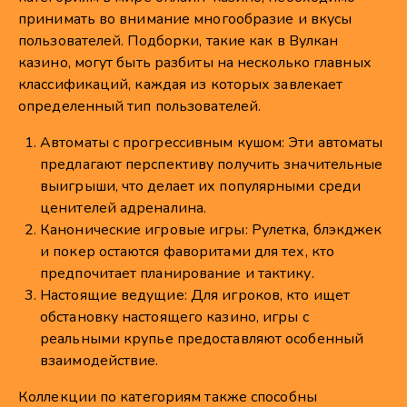
принимать во внимание многообразие и вкусы
пользователей. Подборки, такие как в Вулкан
казино, могут быть разбиты на несколько главных
классификаций, каждая из которых завлекает
определенный тип пользователей.
Автоматы с прогрессивным кушом: Эти автоматы
предлагают перспективу получить значительные
выигрыши, что делает их популярными среди
ценителей адреналина.
Канонические игровые игры: Рулетка, блэкджек
и покер остаются фаворитами для тех, кто
предпочитает планирование и тактику.
Настоящие ведущие: Для игроков, кто ищет
обстановку настоящего казино, игры с
реальными крупье предоставляют особенный
взаимодействие.
Коллекции по категориям также способны