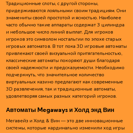
Традиционные слоты, с другой стороны,
придерживаются лояльными своим традициям. Они
знамениты своей простотой и ясностью. Наиболее
часто обычно такие аппараты содержат 3 цилиндра
и небольшое число линий выплат. Для игроков
игроков это символом ностальгии по эпохе старых
игровых автоматов. В тот пока 3D игровые автоматы
привлекают своей визуальной притягательностью,
классические автоматы покоряют души благодаря
своей надежности и предсказуемости. Необходимо
подчеркнуть, что значительное количество
виртуальных казино предлагают как современные
3D развлечения, так и традиционные автоматы,
удовлетворяя самых разных категорий игроков.
Автоматы Megaways и Холд энд Вин
Мегавейз и Холд & Вин — это две инновационные
системы, которые кардинально изменили ход игры