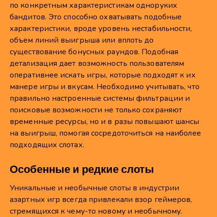
по конкретным характеристикам одноруких
бандитов. Это способно охватывать подобные
характеристики, вроде уровень нестабильности,
объем линий выигрыша или вплоть до
существование бонусных раундов. Подобная
детализация дает возможность пользователям
оперативнее искать игры, которые подходят к их
манере игры и вкусам. Необходимо учитывать, что
правильно настроенные системы фильтрации и
поисковые возможности не только сохраняют
временные ресурсы, но и в разы повышают шансы
на выигрыш, помогая сосредоточиться на наиболее
подходящих слотах.
Особенные и редкие слоты
Уникальные и необычные слоты в индустрии
азартных игр всегда привлекали взор геймеров,
стремящихся к чему-то новому и необычному.