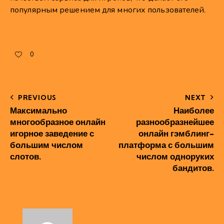
популярным решением для многих пользователей.
0
PREVIOUS
NEXT
Максимально
Наиболее
многообразное онлайн
разнообразнейшее
игорное заведение с
онлайн гэмблинг-
большим числом
платформа с большим
слотов.
числом одноруких
бандитов.