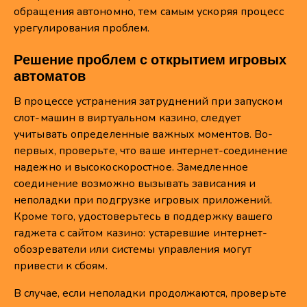
обращения автономно, тем самым ускоряя процесс
урегулирования проблем.
Решение проблем с открытием игровых
автоматов
В процессе устранения затруднений при запуском
слот-машин в виртуальном казино, следует
учитывать определенные важных моментов. Во-
первых, проверьте, что ваше интернет-соединение
надежно и высокоскоростное. Замедленное
соединение возможно вызывать зависания и
неполадки при подгрузке игровых приложений.
Кроме того, удостоверьтесь в поддержку вашего
гаджета с сайтом казино: устаревшие интернет-
обозреватели или системы управления могут
привести к сбоям.
В случае, если неполадки продолжаются, проверьте