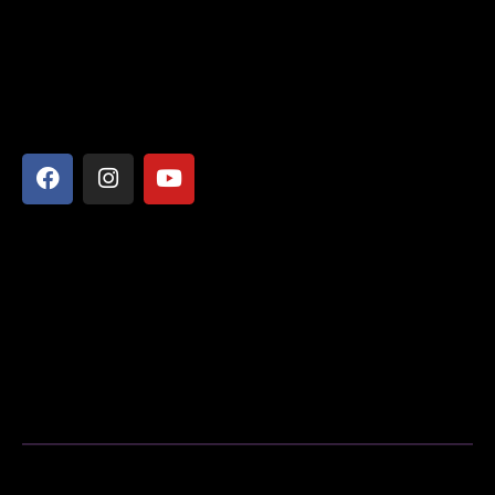
Address
Shyamcharan Das Nikunj Ashram, Vrindavan-281121,
Mathura, Uttar Pradesh
Say Hello
info@kartavyapathsiddhi.com
+91 99365 29088
+91 73553 57478
संपर्क
Privacy Policy
Terms & Conditions