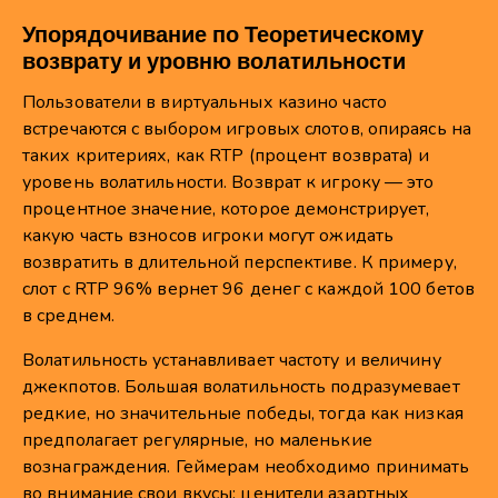
Упорядочивание по Теоретическому
возврату и уровню волатильности
Пользователи в виртуальных казино часто
встречаются с выбором игровых слотов, опираясь на
таких критериях, как RTP (процент возврата) и
уровень волатильности. Возврат к игроку — это
процентное значение, которое демонстрирует,
какую часть взносов игроки могут ожидать
возвратить в длительной перспективе. К примеру,
слот с RTP 96% вернет 96 денег с каждой 100 бетов
в среднем.
Волатильность устанавливает частоту и величину
джекпотов. Большая волатильность подразумевает
редкие, но значительные победы, тогда как низкая
предполагает регулярные, но маленькие
вознаграждения. Геймерам необходимо принимать
во внимание свои вкусы: ценители азартных