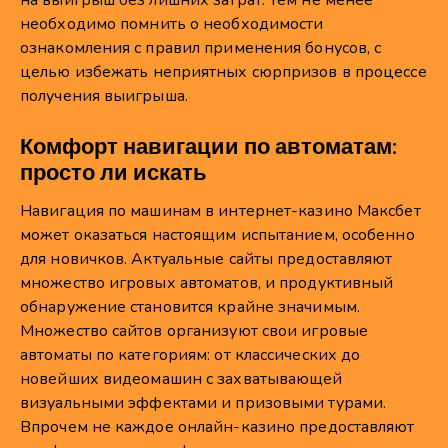
на выигрыш без лишних затрат. Тем не менее
необходимо помнить о необходимости
ознакомления с правил применения бонусов, с
целью избежать неприятных сюрпризов в процессе
получения выигрыша.
Комфорт навигации по автоматам:
просто ли искать
Навигация по машинам в интернет-казино Максбет
может оказаться настоящим испытанием, особенно
для новичков. Актуальные сайты предоставляют
множество игровых автоматов, и продуктивный
обнаружение становится крайне значимым.
Множество сайтов организуют свои игровые
автоматы по категориям: от классических до
новейших видеомашин с захватывающей
визуальными эффектами и призовыми турами.
Впрочем не каждое онлайн-казино предоставляют