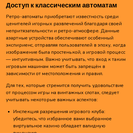
Доступ к классическим автоматам
Ретро-автоматы приобретают известность среди
ценителей игорных развлечений благодаря своей
непритязательности и ретро-атмосфере. Данные
азартные устройства обеспечивают особенный
экспириенс, отправляя пользователей в эпоху, когда
изображение была простенькой, а игровой процесс
— интуитивным. Важно учитывать, что вход к таким
игровым машинам может быть запрещён в
зависимости от местоположения и правил.
Для тех, которые стремится получить удовольствие
от процессом игры на винтажных слотах, следует
учитывать некоторые важных аспектов:
Инспекция разрешения игрового клуба:
убедитесь, что избранное вами выбранное
виртуальное казино обладает валидную