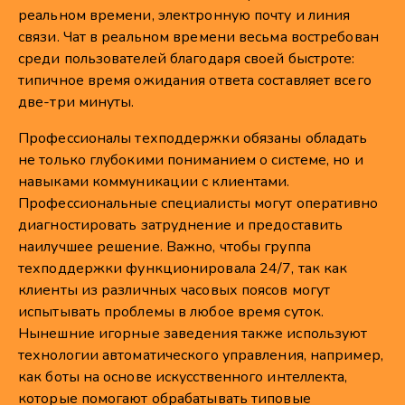
реальном времени, электронную почту и линия
связи. Чат в реальном времени весьма востребован
среди пользователей благодаря своей быстроте:
типичное время ожидания ответа составляет всего
две-три минуты.
Профессионалы техподдержки обязаны обладать
не только глубокими пониманием о системе, но и
навыками коммуникации с клиентами.
Профессиональные специалисты могут оперативно
диагностировать затруднение и предоставить
наилучшее решение. Важно, чтобы группа
техподдержки функционировала 24/7, так как
клиенты из различных часовых поясов могут
испытывать проблемы в любое время суток.
Нынешние игорные заведения также используют
технологии автоматического управления, например,
как боты на основе искусственного интеллекта,
которые помогают обрабатывать типовые