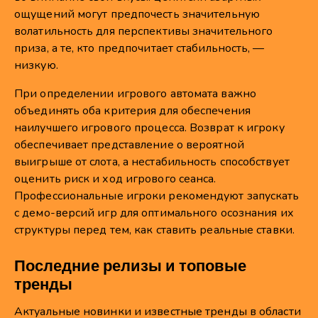
ощущений могут предпочесть значительную
волатильность для перспективы значительного
приза, а те, кто предпочитает стабильность, —
низкую.
При определении игрового автомата важно
объединять оба критерия для обеспечения
наилучшего игрового процесса. Возврат к игроку
обеспечивает представление о вероятной
выигрыше от слота, а нестабильность способствует
оценить риск и ход игрового сеанса.
Профессиональные игроки рекомендуют запускать
с демо-версий игр для оптимального осознания их
структуры перед тем, как ставить реальные ставки.
Последние релизы и топовые
тренды
Актуальные новинки и известные тренды в области