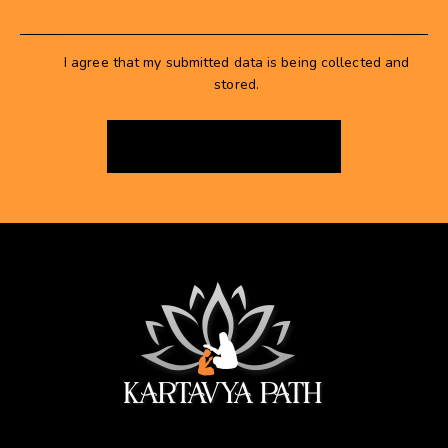
I agree that my submitted data is being collected and
stored.
सेवा ही सबसे बड़ी पूजा।