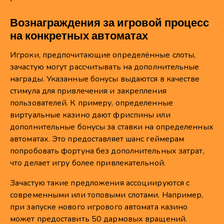
Вознаграждения за игровой процесс
на конкретных автоматах
Игроки, предпочитающие определённые слоты,
зачастую могут рассчитывать на дополнительные
награды. Указанные бонусы выдаются в качестве
стимула для привлечения и закрепления
пользователей. К примеру, определенные
виртуальные казино дают фриспины или
дополнительные бонусы за ставки на определенных
автоматах. Это предоставляет шанс геймерам
попробовать фортуна без дополнительных затрат,
что делает игру более привлекательной.
Зачастую такие предложения ассоциируются с
современными или топовыми слотами. Например,
при запуске нового игрового автомата казино
может предоставить 50 дармовых вращений.