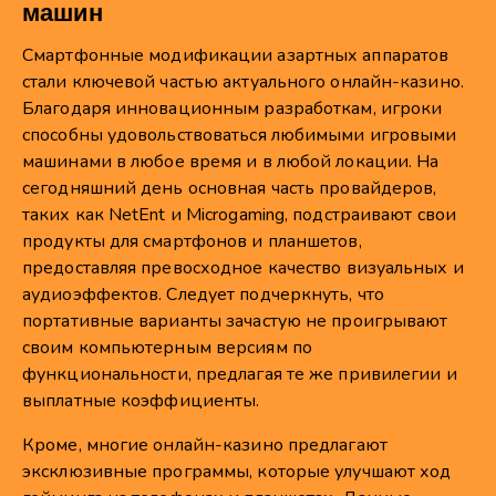
машин
Смартфонные модификации азартных аппаратов
стали ключевой частью актуального онлайн-казино.
Благодаря инновационным разработкам, игроки
способны удовольствоваться любимыми игровыми
машинами в любое время и в любой локации. На
сегодняшний день основная часть провайдеров,
таких как NetEnt и Microgaming, подстраивают свои
продукты для смартфонов и планшетов,
предоставляя превосходное качество визуальных и
аудиоэффектов. Следует подчеркнуть, что
портативные варианты зачастую не проигрывают
своим компьютерным версиям по
функциональности, предлагая те же привилегии и
выплатные коэффициенты.
Кроме, многие онлайн-казино предлагают
эксклюзивные программы, которые улучшают ход