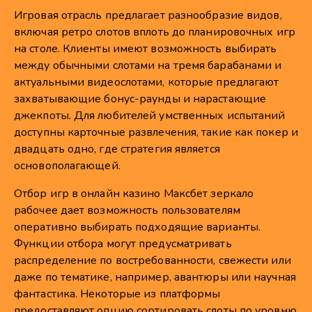
Игровая отрасль предлагает разнообразие видов,
включая ретро слотов вплоть до планировочных игр
на столе. Клиенты имеют возможность выбирать
между обычными слотами на тремя барабанами и
актуальными видеослотами, которые предлагают
захватывающие бонус-раунды и нарастающие
джекпоты. Для любителей умственных испытаний
доступны карточные развлечения, такие как покер и
двадцать одно, где стратегия является
основополагающей.
Отбор игр в онлайн казино Максбет зеркало
рабочее дает возможность пользователям
оперативно выбирать подходящие варианты.
Функции отбора могут предусматривать
распределение по востребованности, свежести или
даже по тематике, например, авантюры или научная
фантастика. Некоторые из платформы
предоставляют опцию сортировать слоты по уровню