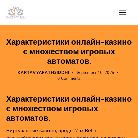
Характеристики онлайн-казино
с множеством игровых
автоматов.
KARTAVYAPATHSIDDHI
September 10, 2025
0
Comments
Характеристики онлайн-казино
с множеством игровых
автоматов.
Виртуальные казино, вроде Max Bet, с