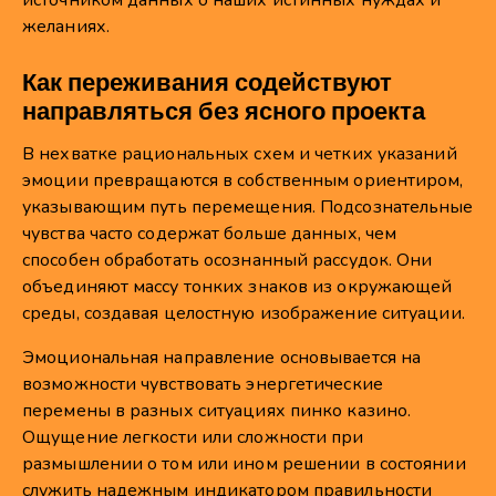
источником данных о наших истинных нуждах и
желаниях.
Как переживания содействуют
направляться без ясного проекта
В нехватке рациональных схем и четких указаний
эмоции превращаются в собственным ориентиром,
указывающим путь перемещения. Подсознательные
чувства часто содержат больше данных, чем
способен обработать осознанный рассудок. Они
объединяют массу тонких знаков из окружающей
среды, создавая целостную изображение ситуации.
Эмоциональная направление основывается на
возможности чувствовать энергетические
перемены в разных ситуациях пинко казино.
Ощущение легкости или сложности при
размышлении о том или ином решении в состоянии
служить надежным индикатором правильности