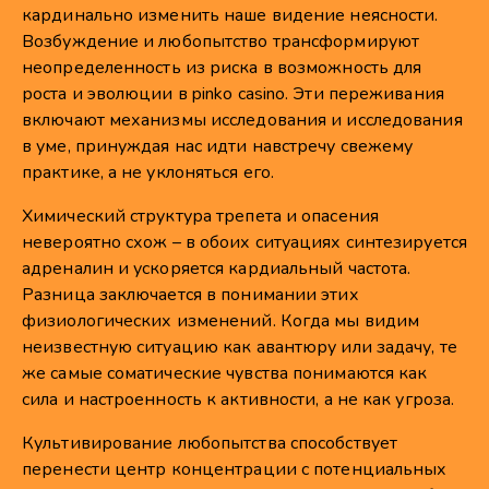
кардинально изменить наше видение неясности.
Возбуждение и любопытство трансформируют
неопределенность из риска в возможность для
роста и эволюции в pinko casino. Эти переживания
включают механизмы исследования и исследования
в уме, принуждая нас идти навстречу свежему
практике, а не уклоняться его.
Химический структура трепета и опасения
невероятно схож – в обоих ситуациях синтезируется
адреналин и ускоряется кардиальный частота.
Разница заключается в понимании этих
физиологических изменений. Когда мы видим
неизвестную ситуацию как авантюру или задачу, те
же самые соматические чувства понимаются как
сила и настроенность к активности, а не как угроза.
Культивирование любопытства способствует
перенести центр концентрации с потенциальных