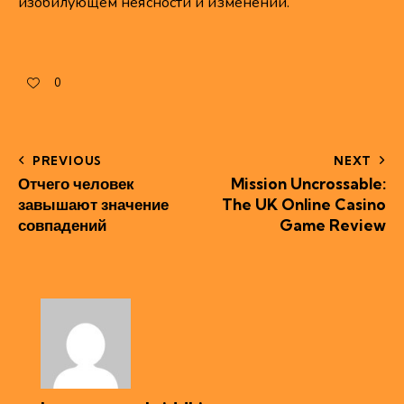
изобилующем неясности и изменений.
0
PREVIOUS
NEXT
Отчего человек
Mission Uncrossable:
завышают значение
The UK Online Casino
совпадений
Game Review