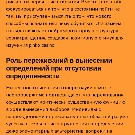
рисков на вероятные открытия. Вместо того чтобы
фокусироваться на том, что в состоянии пойти не
так, мы приступаем мыслить о том, что нового
способны познать или чему обучиться. Эта замена
взгляда включает нейромедиаторную структуру
вознаграждения, создавая позитивную стимул для
изучения
pinko casino
.
Роль переживаний в вынесении
определений при отсутствии
определенности
Нынешние изыскания в сфере науки о мозге
неопровержимо подтверждают, что переживания
осуществляют критически существенную функцию
в ходе вынесения выборов. Индивиды с
повреждениями переживательных областей разума
чувствуют серьезные затруднения в определении
даже элементарных альтернатив, вопреки на