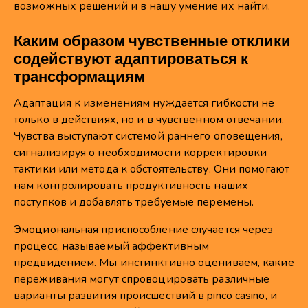
возможных решений и в нашу умение их найти.
Каким образом чувственные отклики
содействуют адаптироваться к
трансформациям
Адаптация к изменениям нуждается гибкости не
только в действиях, но и в чувственном отвечании.
Чувства выступают системой раннего оповещения,
сигнализируя о необходимости корректировки
тактики или метода к обстоятельству. Они помогают
нам контролировать продуктивность наших
поступков и добавлять требуемые перемены.
Эмоциональная приспособление случается через
процесс, называемый аффективным
предвидением. Мы инстинктивно оцениваем, какие
переживания могут спровоцировать различные
варианты развития происшествий в pinco casino, и