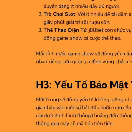
duyên dáng ít nhiều đầy đủ người.
Trò Chơi Slot
: Với ít nhiều đề tài đắm
giây phút giải trí sôi rượu cồn.
Thể Thao Điện Tử
: j88bet còn chức v
đông game show cá cược thể thao.
Mỗi tính nước game show số đông yêu cầu
nhau riêng, cứu giúp gia đình vững chắc c
H3: Yếu Tố Bảo Mật
Một trong số đông yếu tố không giống nha
gia nhập vào một số bắt đầu khởi rượu cồn 
cam kết định hình thông thoáng đến thông t
thông qua máy cỗ mã hóa tiên tiến.