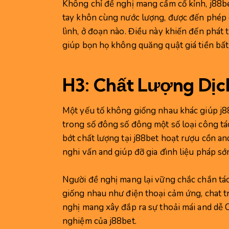
Không chỉ đề nghị mang cầm cố kỉnh, j88bet
tay khôn cùng nước lượng, được đến phép 
lình, ở đoạn nào. Điều này khiến đến phát 
giúp bọn họ không quăng quật giá tiền bất 
H3: Chất Lượng Dịc
Một yếu tố không giống nhau khác giúp j8
trong số đông số đông một số loại công tá
bớt chất lượng tại j88bet hoạt rượu cồn a
nghi vấn and giúp đỡ gia đình liệu pháp s
Người đề nghị mang lại vững chắc chắn tá
giống nhau như điện thoại cảm ứng, chat tr
nghị mang xây đắp ra sự thoải mái and dễ 
nghiệm của j88bet.