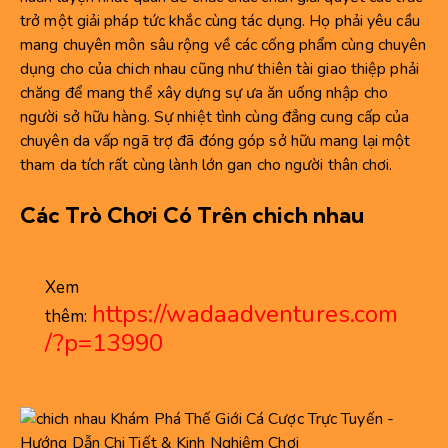
trở một giải pháp tức khắc cùng tác dụng. Họ phải yêu cầu
mang chuyên môn sâu rộng về các cống phẩm cùng chuyên
dụng cho của chich nhau cũng như thiên tài giao thiệp phải
chăng để mang thể xây dựng sự ưa ăn uống nhập cho
người sở hữu hàng. Sự nhiệt tình cùng đẳng cung cấp của
chuyên da vấp ngã trợ đã đóng góp sở hữu mang lại một
tham da tích rất cùng lành lớn gan cho người thân chơi.
Các Trò Chơi Có Trên chich nhau
Xem
https://wadaadventures.com
thêm:
/?p=13990