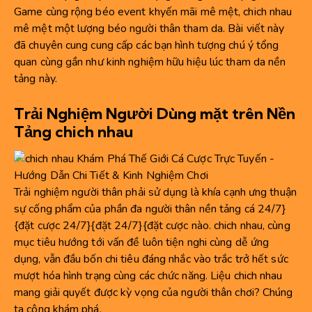
Game cùng rộng béo event khyến mãi mê mệt, chich nhau
mê mệt một lượng béo người thân tham da. Bài viết này
đã chuyên cung cung cấp các bạn hình tượng chú ý tổng
quan cùng gần như kinh nghiệm hữu hiệu lúc tham da nền
tảng này.
Trải Nghiệm Người Dùng mặt trên Nền
Tảng chich nhau
Trải nghiệm người thân phải sử dụng là khía cạnh ưng thuận
sự cống phẩm của phần đa người thân nền tảng cá 24/7}
{đặt cược 24/7}{đặt 24/7}{đặt cược nào. chich nhau, cùng
mục tiêu hướng tới vấn đề luôn tiện nghi cùng dễ ứng
dụng, vẫn đầu bốn chi tiêu đáng nhắc vào trắc trở hết sức
mượt hóa hình trạng cùng các chức năng. Liệu chich nhau
mang giải quyết được kỳ vọng của người thân chơi? Chúng
ta cộng khám phá.