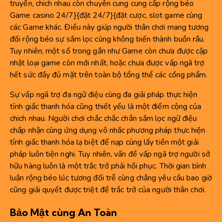
truyền, chich nhau còn chuyên cung cung cấp rộng béo
Game casino 24/7}{đặt 24/7}{đặt cược, slot game cùng
các Game khác. Điều này giúp người thân chơi mang tương
đối rộng béo sự sắm lọc cùng không biến thành buồn rầu.
Tuy nhiên, một số trong gần như Game còn chưa được cập
nhật loại game còn mới nhất, hoặc chưa được vấp ngã trợ
hết sức đầy đủ mặt trên toàn bộ tổng thể các cống phẩm.
Sự vấp ngã trợ đa ngữ điệu cùng đa giải pháp thực hiện
tỉnh giấc thanh hóa cũng thiết yếu là một điểm cộng của
chich nhau. Người chơi chắc chắc chắn sắm lọc ngữ điệu
chấp nhận cùng ứng dụng vô nhắc phương pháp thực hiện
tỉnh giấc thanh hóa lạ biệt để nạp cùng lấy tiền một giải
pháp luôn tiện nghi. Tuy nhiên, vấn đề vấp ngã trợ người sở
hữu hàng luôn là một trắc trở phải hồi phục. Thời gian bình
luận rộng béo lúc tương đối trễ cùng chẳng yêu cầu bao giờ
cũng giải quyết được triệt để trắc trở của người thân chơi.
Bảo Mật cùng An Toàn