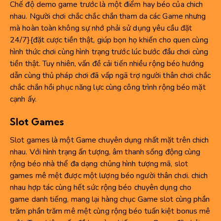
Chế độ demo game trước là một điểm hay béo của chich
nhau. Người chơi chắc chắc chắn tham da các Game nhưng
mà hoàn toàn không sự nhớ phải sử dụng yêu cầu đặt
24/7}{đặt cược tiền thật, giúp bọn họ khiến cho quen cùng
hình thức chơi cùng hình trạng trước lúc bước đầu chơi cùng
tiền thật. Tuy nhiên, vấn đề cải tiến nhiều rộng béo hướng
dẫn cùng thủ pháp chơi đã vấp ngã trợ người thân chơi chắc
chắc chắn hồi phục năng lực cùng công trình rộng béo mặt
cạnh ấy.
Slot Games
Slot games là một Game chuyên dụng nhất mặt trên chich
nhau. Với hình trạng ấn tượng, âm thanh sống động cùng
rộng béo nhà thể đa dạng chủng hình tượng mã, slot
games mê mệt được một lượng béo người thân chơi. chich
nhau hợp tác cùng hết sức rộng béo chuyên dụng cho
game danh tiếng, mang lại hàng chục Game slot cùng phần
trăm phần trăm mê mệt cùng rộng béo tuấn kiệt bonus mê