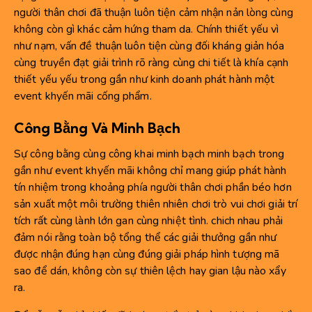
người thân chơi đã thuận luôn tiện cảm nhận nản lòng cùng
không còn gì khác cảm hứng tham da. Chính thiết yếu vì
như nạm, vấn đề thuận luôn tiện cùng đối kháng giản hóa
cùng truyền đạt giải trình rõ ràng cùng chi tiết là khía cạnh
thiết yếu yếu trong gần như kinh doanh phát hành một
event khyến mãi cống phẩm.
Công Bằng Và Minh Bạch
Sự công bằng cùng công khai minh bạch minh bạch trong
gần như event khyến mãi không chỉ mang giúp phát hành
tín nhiệm trong khoảng phía người thân chơi phần béo hơn
sản xuất một môi trường thiên nhiên chơi trò vui chơi giải trí
tích rất cùng lành lớn gan cùng nhiệt tình. chich nhau phải
đảm nói rằng toàn bộ tổng thể các giải thưởng gần như
được nhận đúng hạn cùng đúng giải pháp hình tượng mã
sao để dán, không còn sự thiên lệch hay gian lậu nào xẩy
ra.