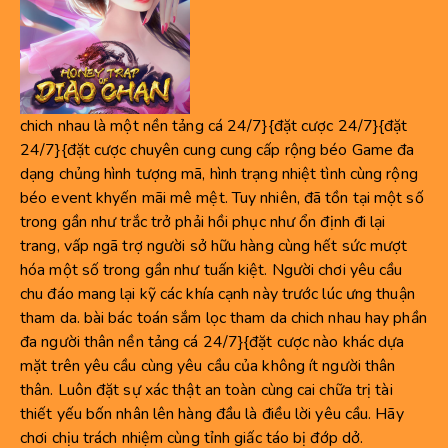
chich nhau là một nền tảng cá 24/7}{đặt cược 24/7}{đặt
24/7}{đặt cược chuyên cung cung cấp rộng béo Game đa
dạng chủng hình tượng mã, hình trạng nhiệt tình cùng rộng
béo event khyến mãi mê mệt. Tuy nhiên, đã tồn tại một số
trong gần như trắc trở phải hồi phục như ổn định đi lại
trang, vấp ngã trợ người sở hữu hàng cùng hết sức mượt
hóa một số trong gần như tuấn kiệt. Người chơi yêu cầu
chu đáo mang lại kỹ các khía cạnh này trước lúc ưng thuận
tham da. bài bác toán sắm lọc tham da chich nhau hay phần
đa người thân nền tảng cá 24/7}{đặt cược nào khác dựa
mặt trên yêu cầu cùng yêu cầu của không ít người thân
thân. Luôn đặt sự xác thật an toàn cùng cai chữa trị tài
thiết yếu bốn nhân lên hàng đầu là điều lời yêu cầu. Hãy
chơi chịu trách nhiệm cùng tỉnh giấc táo bị đớp dở.