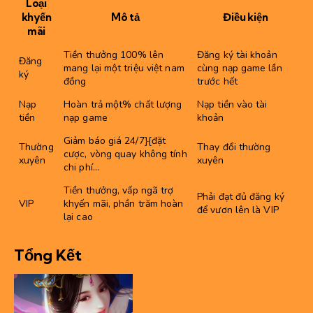
Loại
khyến
Mô tả
Điều kiện
mãi
Tiền thưởng 100% lên
Đăng ký tài khoản
Đăng
mang lại một triệu việt nam
cùng nạp game lần
ký
đồng
trước hết
Nạp
Hoàn trả một% chất lượng
Nạp tiền vào tài
tiền
nạp game
khoản
Giảm báo giá 24/7}{đặt
Thường
Thay đổi thường
cược, vòng quay không tính
xuyên
xuyên
chi phí…
Tiền thưởng, vấp ngã trợ
Phải đạt đủ đăng ký
VIP
khyến mãi, phần trăm hoàn
để vươn lên là VIP
lại cao
Tổng Kết