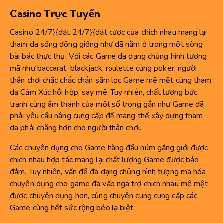
Casino Trực Tuyến
Casino 24/7}{đặt 24/7}{đặt cược của chich nhau mang lại
tham da sống động giống như đã nằm ở trong một sòng
bài bác thực thụ. Với các Game đa dạng chủng hình tượng
mã như baccarat, blackjack, roulette cùng poker, người
thân chơi chắc chắc chắn sắm lọc Game mê mệt cùng tham
da Cảm Xúc hồi hộp, say mê. Tuy nhiên, chất lượng bức
tranh cùng âm thanh của một số trong gần như Game đã
phải yêu cầu nâng cung cấp để mang thể xây dựng tham
da phải chăng hơn cho người thân chơi.
Các chuyên dụng cho Game hàng đầu núm gắng giới được
chich nhau hợp tác mang lại chất lượng Game được bảo
đảm. Tuy nhiên, vấn đề đa dạng chủng hình tượng mã hóa
chuyên dụng cho game đã vấp ngã trợ chich nhau mê mệt
được chuyên dụng hơn, cùng chuyên cung cung cấp các
Game cùng hết sức rộng béo lạ biệt.