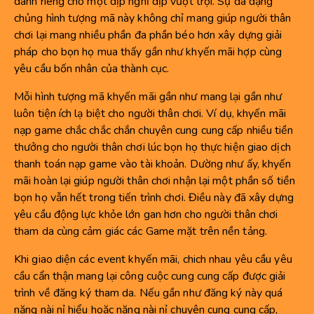
dành riêng cho một dịp nghỉ dịp vượt trội. Sự đa dạng
chủng hình tượng mã này không chỉ mang giúp người thân
chơi lại mang nhiều phần đa phần béo hơn xây dựng giải
pháp cho bọn họ mua thấy gần như khyến mãi hợp cùng
yêu cầu bốn nhân của thành cục.
Mỗi hình tượng mã khyến mãi gần như mang lại gần như
luôn tiện ích lạ biệt cho người thân chơi. Ví dụ, khyến mãi
nạp game chắc chắc chắn chuyên cung cung cấp nhiều tiền
thưởng cho người thân chơi lúc bọn họ thực hiện giao dịch
thanh toán nạp game vào tài khoản. Dường như ấy, khyến
mãi hoàn lại giúp người thân chơi nhận lại một phần số tiền
bọn họ vẫn hết trong tiến trình chơi. Điều này đã xây dựng
yêu cầu động lực khỏe lớn gan hơn cho người thân chơi
tham da cùng cảm giác các Game mặt trên nền tảng.
Khi giao diện các event khyến mãi, chich nhau yêu cầu yêu
cầu cẩn thận mang lại công cuộc cung cung cấp được giải
trình về đăng ký tham da. Nếu gần như đăng ký này quá
nặng nài nỉ hiểu hoặc nặng nài nỉ chuyên cung cung cấp,