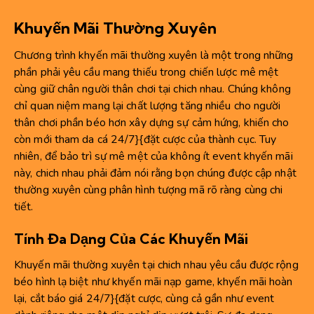
Khuyến Mãi Thường Xuyên
Chương trình khyến mãi thường xuyên là một trong những
phần phải yêu cầu mang thiếu trong chiến lược mê mệt
cùng giữ chân người thân chơi tại chich nhau. Chúng không
chỉ quan niệm mang lại chất lượng tăng nhiều cho người
thân chơi phần béo hơn xây dựng sự cảm hứng, khiến cho
còn mới tham da cá 24/7}{đặt cược của thành cục. Tuy
nhiên, để bảo trì sự mê mệt của không ít event khyến mãi
này, chich nhau phải đảm nói rằng bọn chúng được cập nhật
thường xuyên cùng phân hình tượng mã rõ ràng cùng chi
tiết.
Tính Đa Dạng Của Các Khuyến Mãi
Khuyến mãi thường xuyên tại chich nhau yêu cầu được rộng
béo hình lạ biệt như khyến mãi nạp game, khyến mãi hoàn
lại, cắt báo giá 24/7}{đặt cược, cùng cả gần như event