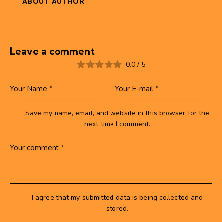
ABOUT AUTHOR
Leave a comment
0.0
/
5
Save my name, email, and website in this browser for the
next time I comment.
I agree that my submitted data is being collected and
stored.