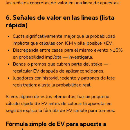
las señales concretas de valor en una línea de apuestas.
6. Señales de valor en las líneas (lista
rápida)
Cuota significativamente mejor que la probabilidad
implícita que calculas con ICM y pila: posible +EV.
Discrepancia entre casas para el mismo evento >15%
en probabilidad implícita — investigarla.
Bonos o promos que cubren parte del stake —
recalcular EV después de aplicar condiciones.
Jugadores con historial reciente y patrones de late
registration: ajusta la probabilidad real.
Si ves alguno de estos elementos, haz un pequeño
cálculo rápido de EV antes de colocar la apuesta; en
seguida explico la fórmula de EV simple para torneos.
Fórmula simple de EV para apuesta a