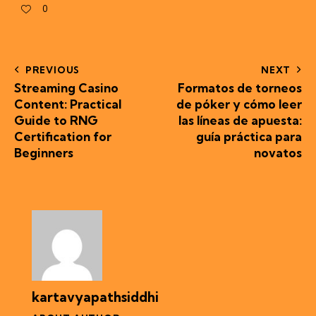
0
PREVIOUS
NEXT
Streaming Casino
Formatos de torneos
Content: Practical
de póker y cómo leer
Guide to RNG
las líneas de apuesta:
Certification for
guía práctica para
Beginners
novatos
kartavyapathsiddhi