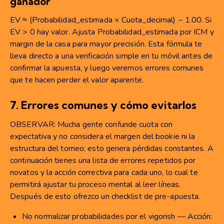
ganador
EV ≈ (Probabilidad_estimada × Cuota_decimal) − 1.00. Si
EV > 0 hay valor. Ajusta Probabilidad_estimada por ICM y
margin de la casa para mayor precisión. Esta fórmula te
lleva directo a una verificación simple en tu móvil antes de
confirmar la apuesta, y luego veremos errores comunes
que te hacen perder el valor aparente.
7. Errores comunes y cómo evitarlos
OBSERVAR: Mucha gente confunde cuota con
expectativa y no considera el margen del bookie ni la
estructura del torneo; esto genera pérdidas constantes. A
continuación tienes una lista de errores repetidos por
novatos y la acción correctiva para cada uno, lo cual te
permitirá ajustar tu proceso mental al leer líneas.
Después de esto ofrezco un checklist de pre-apuesta.
No normalizar probabilidades por el vigorish — Acción: