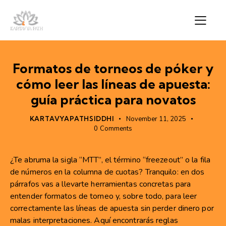
Formatos de torneos de póker y
cómo leer las líneas de apuesta:
guía práctica para novatos
KARTAVYAPATHSIDDHI
November 11, 2025
0
Comments
¿Te abruma la sigla “MTT”, el término “freezeout” o la fila
de números en la columna de cuotas? Tranquilo: en dos
párrafos vas a llevarte herramientas concretas para
entender formatos de torneo y, sobre todo, para leer
correctamente las líneas de apuesta sin perder dinero por
malas interpretaciones. Aquí encontrarás reglas