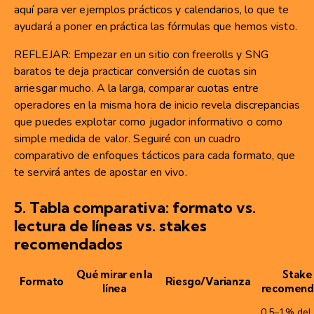
aquí
para ver ejemplos prácticos y calendarios, lo que te
ayudará a poner en práctica las fórmulas que hemos visto.
REFLEJAR: Empezar en un sitio con freerolls y SNG
baratos te deja practicar conversión de cuotas sin
arriesgar mucho. A la larga, comparar cuotas entre
operadores en la misma hora de inicio revela discrepancias
que puedes explotar como jugador informativo o como
simple medida de valor. Seguiré con un cuadro
comparativo de enfoques tácticos para cada formato, que
te servirá antes de apostar en vivo.
5. Tabla comparativa: formato vs.
lectura de líneas vs. stakes
recomendados
Qué mirar en la
Stake
Formato
Riesgo/Varianza
línea
recomen
0.5–1% del