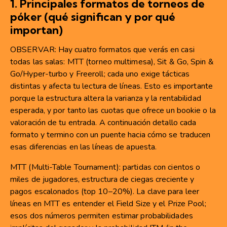
1. Principales formatos de torneos de
póker (qué significan y por qué
importan)
OBSERVAR: Hay cuatro formatos que verás en casi
todas las salas: MTT (torneo multimesa), Sit & Go, Spin &
Go/Hyper-turbo y Freeroll; cada uno exige tácticas
distintas y afecta tu lectura de líneas. Esto es importante
porque la estructura altera la varianza y la rentabilidad
esperada, y por tanto las cuotas que ofrece un bookie o la
valoración de tu entrada. A continuación detallo cada
formato y termino con un puente hacia cómo se traducen
esas diferencias en las líneas de apuesta.
MTT (Multi-Table Tournament): partidas con cientos o
miles de jugadores, estructura de ciegas creciente y
pagos escalonados (top 10–20%). La clave para leer
líneas en MTT es entender el Field Size y el Prize Pool;
esos dos números permiten estimar probabilidades