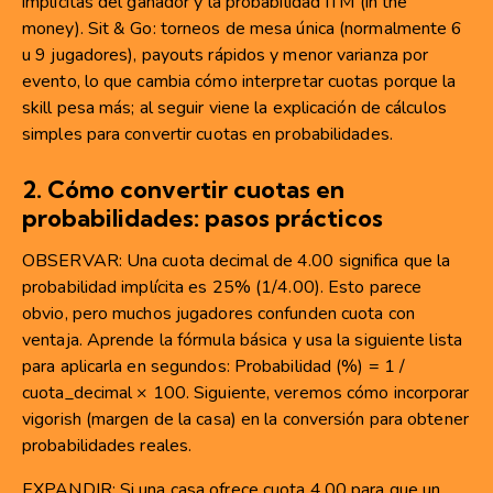
implícitas del ganador y la probabilidad ITM (in the
money). Sit & Go: torneos de mesa única (normalmente 6
u 9 jugadores), payouts rápidos y menor varianza por
evento, lo que cambia cómo interpretar cuotas porque la
skill pesa más; al seguir viene la explicación de cálculos
simples para convertir cuotas en probabilidades.
2. Cómo convertir cuotas en
probabilidades: pasos prácticos
OBSERVAR: Una cuota decimal de 4.00 significa que la
probabilidad implícita es 25% (1/4.00). Esto parece
obvio, pero muchos jugadores confunden cuota con
ventaja. Aprende la fórmula básica y usa la siguiente lista
para aplicarla en segundos: Probabilidad (%) = 1 /
cuota_decimal × 100. Siguiente, veremos cómo incorporar
vigorish (margen de la casa) en la conversión para obtener
probabilidades reales.
EXPANDIR: Si una casa ofrece cuota 4.00 para que un