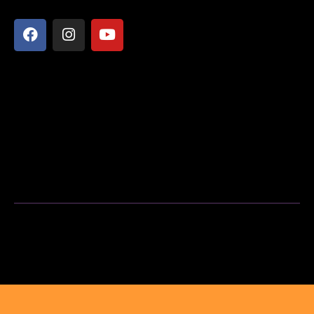
Say Hello
info@kartavyapathsiddhi.com
+91 99365 29088
+91 73553 57478
संपर्क
Privacy Policy
Terms & Conditions
kartavyapathsiddhi. All Rights Reserved.