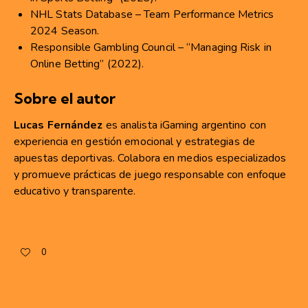
NHL Stats Database – Team Performance Metrics
2024 Season.
Responsible Gambling Council – “Managing Risk in
Online Betting” (2022).
Sobre el autor
Lucas Fernández
es analista iGaming argentino con
experiencia en gestión emocional y estrategias de
apuestas deportivas. Colabora en medios especializados
y promueve prácticas de juego responsable con enfoque
educativo y transparente.
0