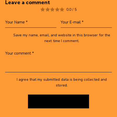
Leave a comment
0.0
/
5
Save my name, email, and website in this browser for the
next time I comment.
I agree that my submitted data is being collected and
stored.