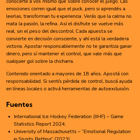
conocerte a vos mismo que sobre conocer el juego. Las
emociones corren igual que el puck, pero si aprendés a
leerlas, transforman tu experiencia. Verás que la calma no
mata la pasión, la refina. Así el disfrute se vuelve más
real, sin el peso del descontrol. Cada apuesta se
convierte en decisión consciente, y ahí está la verdadera
victoria. Apostar responsablemente no te garantiza ganar
dinero, pero sí mantener el control, que vale más que
cualquier gol sobre la chicharra.
Contenido orientado a mayores de 18 años. Apostá con
responsabilidad. Si sentís pérdida de control, buscá ayuda
en líneas locales o activá herramientas de autoexclusión.
Fuentes
International Ice Hockey Federation (IIHF) – Game
Statistics Report 2024.
University of Massachusetts – “Emotional Regulation
in Sports Betting” (2023).