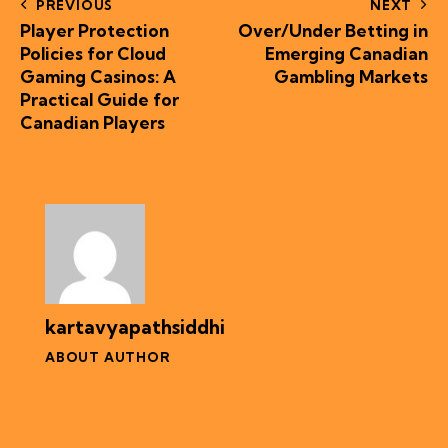
PREVIOUS
NEXT
Player Protection
Over/Under Betting in
Policies for Cloud
Emerging Canadian
Gaming Casinos: A
Gambling Markets
Practical Guide for
Canadian Players
kartavyapathsiddhi
ABOUT AUTHOR