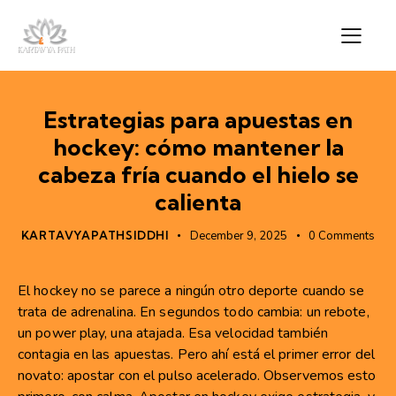
Estrategias para apuestas en
hockey: cómo mantener la
cabeza fría cuando el hielo se
calienta
KARTAVYAPATHSIDDHI
December 9, 2025
0
Comments
El hockey no se parece a ningún otro deporte cuando se
trata de adrenalina. En segundos todo cambia: un rebote,
un power play, una atajada. Esa velocidad también
contagia en las apuestas. Pero ahí está el primer error del
novato: apostar con el pulso acelerado. Observemos esto