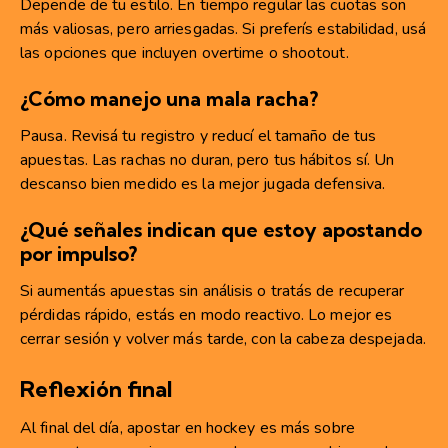
Depende de tu estilo. En tiempo regular las cuotas son
más valiosas, pero arriesgadas. Si preferís estabilidad, usá
las opciones que incluyen overtime o shootout.
¿Cómo manejo una mala racha?
Pausa. Revisá tu registro y reducí el tamaño de tus
apuestas. Las rachas no duran, pero tus hábitos sí. Un
descanso bien medido es la mejor jugada defensiva.
¿Qué señales indican que estoy apostando
por impulso?
Si aumentás apuestas sin análisis o tratás de recuperar
pérdidas rápido, estás en modo reactivo. Lo mejor es
cerrar sesión y volver más tarde, con la cabeza despejada.
Reflexión final
Al final del día, apostar en hockey es más sobre