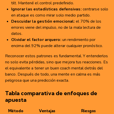
tilt. Mantené el control predefinido.
Ignorar las estadísticas defensivas:
centrarse solo
en ataque es como mirar solo medio partido.
Descuidar la gestión emocional:
el 70% de los
errores viene del impulso, no de la mala lectura de
datos.
Olvidar el factor arquero:
un rendimiento por
encima del 92% puede alterar cualquier pronóstico.
Reconocer estos patrones es fundamental. Y entenderlos
no solo evita pérdidas, sino que mejora tus reacciones. Es
el equivalente a tener un buen coach mental detrás del
banco. Después de todo, una mente en calma es más
peligrosa que una predicción exacta.
Tabla comparativa de enfoques de
apuesta
Método
Ventajas
Riesgos