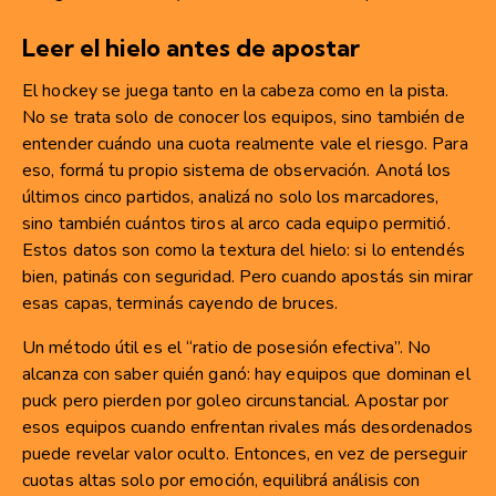
Leer el hielo antes de apostar
El hockey se juega tanto en la cabeza como en la pista.
No se trata solo de conocer los equipos, sino también de
entender cuándo una cuota realmente vale el riesgo. Para
eso, formá tu propio sistema de observación. Anotá los
últimos cinco partidos, analizá no solo los marcadores,
sino también cuántos tiros al arco cada equipo permitió.
Estos datos son como la textura del hielo: si lo entendés
bien, patinás con seguridad. Pero cuando apostás sin mirar
esas capas, terminás cayendo de bruces.
Un método útil es el “ratio de posesión efectiva”. No
alcanza con saber quién ganó: hay equipos que dominan el
puck pero pierden por goleo circunstancial. Apostar por
esos equipos cuando enfrentan rivales más desordenados
puede revelar valor oculto. Entonces, en vez de perseguir
cuotas altas solo por emoción, equilibrá análisis con