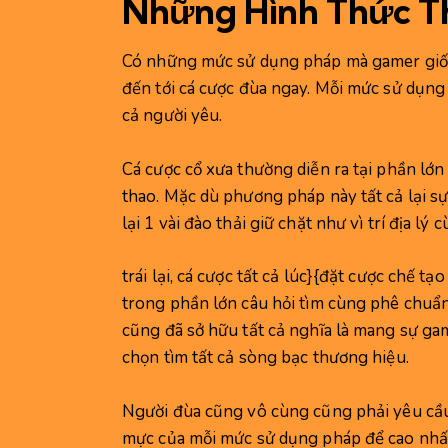
Những Hình Thức Th
Có những mức sử dụng pháp mà gamer gi
đến tới cá cược đùa ngay. Mỗi mức sử dụng
cả người yêu.
Cá cược cổ xưa thường diễn ra tại phần lớn
thao. Mặc dù phương pháp này tất cả lại 
lại 1 vài đào thải giữ chặt như vì trí địa lý 
trái lại, cá cược tất cả lúc}{đặt cược chế t
trong phần lớn câu hỏi tìm cùng phê chuẩ
cũng đã sở hữu tất cả nghĩa là mang sự ga
chọn tìm tất cả sòng bạc thương hiệu.
Người đùa cũng vô cùng cũng phải yêu cầu
mực của mỗi mức sử dụng pháp để cao nhất