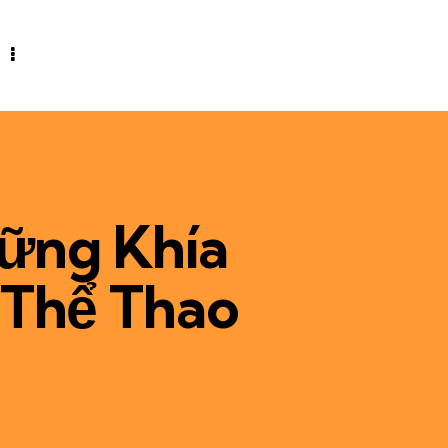
hững Khía
 Thể Thao