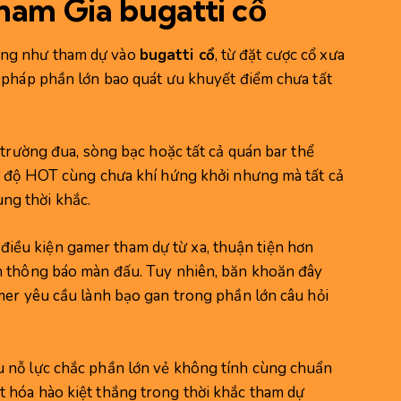
am Gia bugatti cổ
ống như tham dự vào
bugatti cổ
, từ đặt cược cổ xưa
 pháp phần lớn bao quát ưu khuyết điểm chưa tất
 trường đua, sòng bạc hoặc tất cả quán bar thể
sự độ HOT cùng chưa khí hứng khởi nhưng mà tất cả
cùng thời khắc.
ạo điều kiện gamer tham dự từ xa, thuận tiện hơn
n thông báo màn đấu. Tuy nhiên, băn khoăn đây
mer yêu cầu lành bạo gan trong phần lớn câu hỏi
 nỗ lực chắc phần lớn vẻ không tính cùng chuẩn
 hóa hào kiệt thắng trong thời khắc tham dự