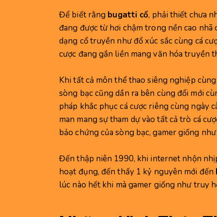
Để biết rằng
bugatti cổ
, phải thiết chưa n
đang được từ hơi chậm trong nền cao nhã 
dạng cổ truyền như đổ xúc sắc cùng cá cược
cược đang gắn liền mang văn hóa truyền t
Khi tất cả môn thể thao siêng nghiệp cùng b
sòng bạc cũng dần ra bên cùng đổi mới cù
pháp khắc phục cá cược riêng cùng ngày c
man mang sự tham dự vào tất cả trò cá cượ
bảo chứng của sòng bạc, gamer giống như 
Đến thập niên 1990, khi internet nhộn nhịp
hoạt đụng, đến thấy 1 kỷ nguyên mới đến
lúc nào hết khi mà gamer giống như truy hỏ