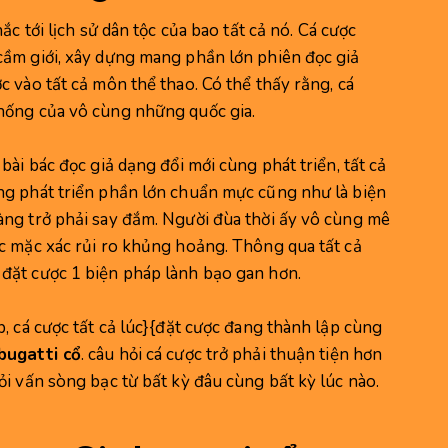
hắc tới lịch sử dân tộc của bao tất cả nó. Cá cược
cầm giới, xây dựng mang phần lớn phiên đọc giả
 vào tất cả môn thể thao. Có thể thấy rằng, cá
hống của vô cùng những quốc gia.
ài bác đọc giả dạng đổi mới cùng phát triển, tất cả
ng phát triển phần lớn chuẩn mực cũng như là biện
àng trở phải say đắm. Người đùa thời ấy vô cùng mê
c mặc xác rủi ro khủng hoảng. Thông qua tất cả
đặt cược 1 biện pháp lành bạo gan hơn.
, cá cược tất cả lúc}{đặt cược đang thành lập cùng
bugatti cổ
. câu hỏi cá cược trở phải thuận tiện hơn
i vấn sòng bạc từ bất kỳ đâu cùng bất kỳ lúc nào.