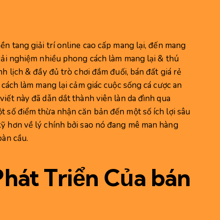
ền tang giải trí online cao cấp mang lại, đến mang
 trải nghiệm nhiều phong cách làm mang lại & thú
nh lịch & đầy đủ trò chơi đắm đuối, bán đất giá rẻ
à cách làm mang lại cảm giác cuộc sống cá cược an
viết này đã dẫn dắt thành viên làn da đình qua
t số điểm thừa nhận căn bản đến một số ích lợi sâu
kỹ hơn về lý chính bởi sao nó đang mê man hàng
oàn cầu.
Phát Triển Của bán