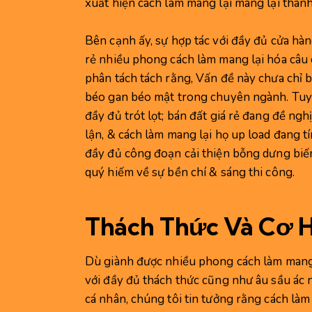
xuất hiện cách làm mang lại mang lại thành 
Bên cạnh ấy, sự hợp tác với đầy đủ cửa hàn
rẻ nhiều phong cách làm mang lại hóa câu c
phân tách tách rằng, Vấn đề này chưa chỉ b
béo gan béo mật trong chuyên ngành. Tuy 
đầy đủ trót lọt; bán đất giá rẻ đang đề ngh
lận, & cách làm mang lại họ up load đang t
đầy đủ công đoạn cải thiện bỗng dưng biến 
quý hiếm về sự bền chí & sáng thi công.
Thách Thức Và Cơ H
Dù giành được nhiều phong cách làm mang l
với đầy đủ thách thức cũng như âu sầu ác 
cá nhân, chúng tôi tin tưởng rằng cách làm m