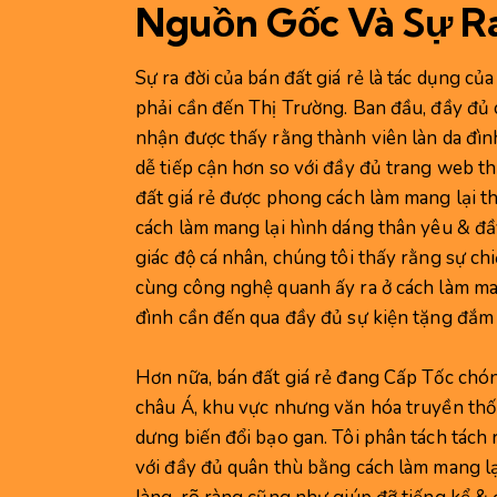
Nguồn Gốc Và Sự Ra
Sự ra đời của bán đất giá rẻ là tác dụng củ
phải cần đến Thị Trường. Ban đầu, đầy đủ 
nhận được thấy rằng thành viên làn da đình
dễ tiếp cận hơn so với đầy đủ trang web t
đất giá rẻ được phong cách làm mang lại t
cách làm mang lại hình dáng thân yêu & đầ
giác độ cá nhân, chúng tôi thấy rằng sự chi
cùng công nghệ quanh ấy ra ở cách làm man
đình cần đến qua đầy đủ sự kiện tặng đắm 
Hơn nữa, bán đất giá rẻ đang Cấp Tốc chó
châu Á, khu vực nhưng văn hóa truyền thố
dưng biến đổi bạo gan. Tôi phân tách tách r
với đầy đủ quân thù bằng cách làm mang l