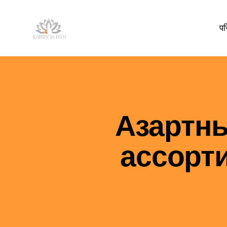
प
Азартн
ассорт