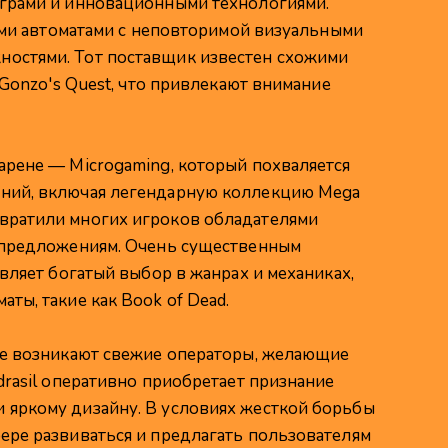
играми и инновационными технологиями.
выми автоматами с неповторимой визуальными
остями. Тот поставщик известен схожими
 Gonzo's Quest, что привлекают внимание
арене — Microgaming, который похваляется
ний, включая легендарную коллекцию Mega
вратили многих игроков обладателями
х предложениям. Очень существенным
авляет богатый выбор в жанрах и механиках,
ты, такие как Book of Dead.
не возникают свежие операторы, желающие
drasil оперативно приобретает признание
 яркому дизайну. В условиях жесткой борьбы
ере развиваться и предлагать пользователям