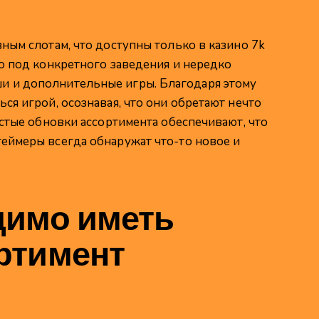
ным слотам, что доступны только в казино 7k
о под конкретного заведения и нередко
 и дополнительные игры. Благодаря этому
ся игрой, осознавая, что они обретают нечто
астые обновки ассортимента обеспечивают, что
еймеры всегда обнаружат что-то новое и
димо иметь
ртимент