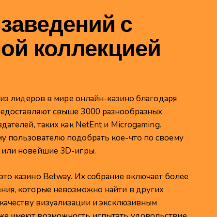
 заведений с
ой коллекцией
м из лидеров в мире онлайн-казино благодаря
редоставляют свыше 3000 разнообразных
дателей, таких как NetEnt и Microgaming.
у пользователю подобрать кое-что по своему
 или новейшие 3D-игры.
это казино Betway. Их собрание включает более
ния, которые невозможно найти в других
 качеству визуализации и эксклюзивным
же имеют возможность испытать удовольствие