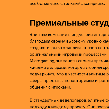
все более увлекательный экспириенс.
Премиальные сту
Элитные компании в индустрии интерн
благодаря своему высокому уровню кач
создают игры, что завлекают взор не т
оригинальными игровыми процессами. Н
Microgaming, знамениты своими премиа
живыми дилерами, которые любимы сре
подчеркнуть, что в частности элитные 
сфере, предлагая неповторимые игров
общения с игроками.
В стандартных девелоперов, элитные 
подходу к каждому проекту. Они посто