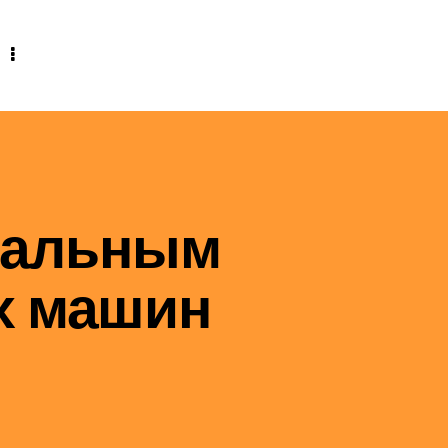
мальным
х машин