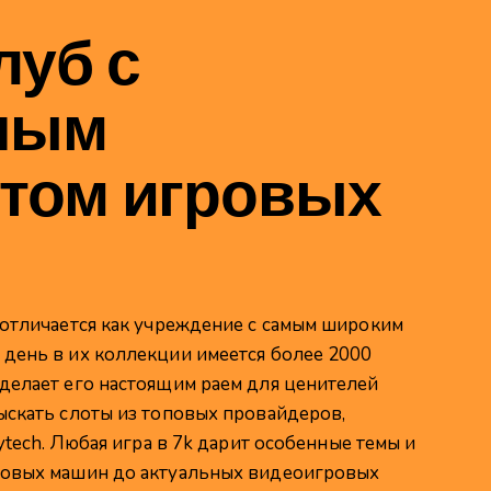
луб с
ным
том игровых
 отличается как учреждение с самым широким
 день в их коллекции имеется более 2000
 делает его настоящим раем для ценителей
ыскать слоты из топовых провайдеров,
ytech. Любая игра в
7k
дарит особенные темы и
ктовых машин до актуальных видеоигровых