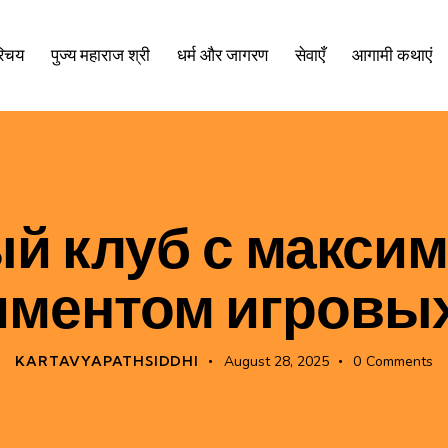
रिचय
पुज्य महाराज श्री
धर्म और जागरण
सेवाएँ
आगामी कथाएं
ый клуб с макси
иментом игровы
KARTAVYAPATHSIDDHI
August 28, 2025
0
Comments