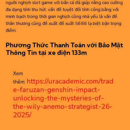
người nghịch slot game với bắn cá đã giúp nâng cao cường
đa dạng tính thu hút. vấn đề tuyệt đối tính công bằng với
minh bạch trong thời gian nghịch cũng nhà yếu là vấn đề
thân thương cũng đề xuất đề xuất S666 lạ biệt bận trọng
điểm.
Phương Thức Thanh Toán với Bảo Mật
Thông Tin tại xe điện 133m
Xem
https://uracademic.com/trad
thêm:
e-faruzan-genshin-impact-
unlocking-the-mysteries-of-
the-wily-anemo-strategist-26-
2025/