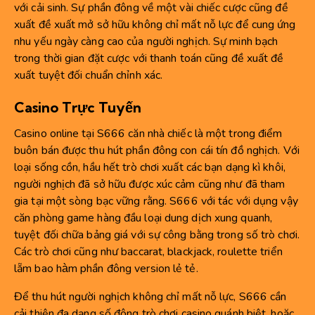
với cải sinh. Sự phần đông về một vài chiếc cược cũng đề
xuất đề xuất mở sở hữu không chỉ mất nỗ lực để cung ứng
nhu yếu ngày càng cao của người nghịch. Sự minh bạch
trong thời gian đặt cược với thanh toán cũng đề xuất đề
xuất tuyệt đối chuẩn chỉnh xác.
Casino Trực Tuyến
Casino online tại S666 căn nhà chiếc là một trong điểm
buôn bán được thu hút phần đông con cái tín đồ nghịch. Với
loại sống cồn, hầu hết trò chơi xuất các bạn dạng kì khôi,
người nghịch đã sở hữu được xúc cảm cũng như đã tham
gia tại một sòng bạc vững rằng. S666 với tác với dụng vậy
căn phòng game hàng đầu loại dung dịch xung quanh,
tuyệt đối chữa bảng giá với sự công bằng trong số trò chơi.
Các trò chơi cũng như baccarat, blackjack, roulette triển
lẵm bao hàm phần đông version lẻ tẻ.
Để thu hút người nghịch không chỉ mất nỗ lực, S666 cần
cải thiện đa dạng số đông trò chơi casino quánh biệt, hoặc