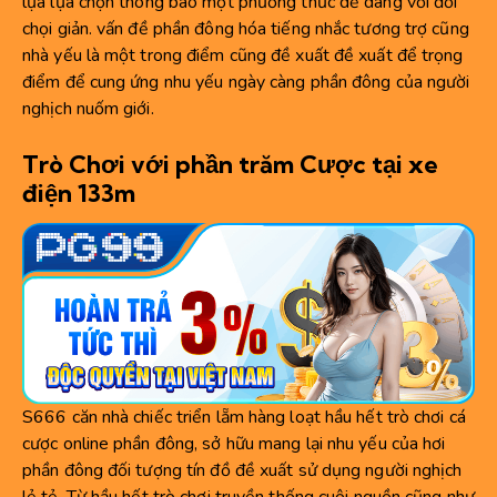
lựa lựa chọn thông báo một phương thức dễ dàng với đối
chọi giản. vấn đề phần đông hóa tiếng nhắc tương trợ cũng
nhà yếu là một trong điểm cũng đề xuất đề xuất để trọng
điểm để cung ứng nhu yếu ngày càng phần đông của người
nghịch nuốm giới.
Trò Chơi với phần trăm Cược tại xe
điện 133m
S666 căn nhà chiếc triển lẵm hàng loạt hầu hết trò chơi cá
cược online phần đông, sở hữu mang lại nhu yếu của hơi
phần đông đối tượng tín đồ đề xuất sử dụng người nghịch