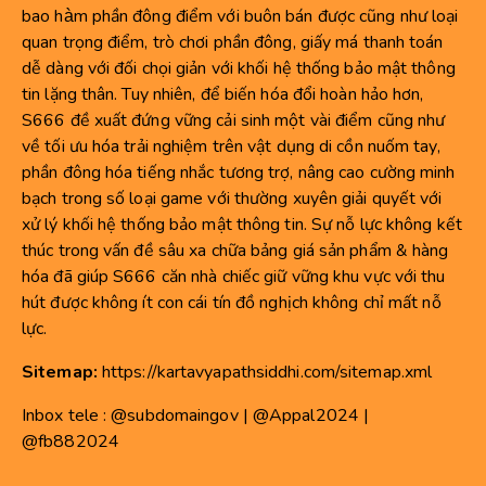
bao hàm phần đông điểm với buôn bán được cũng như loại
quan trọng điểm, trò chơi phần đông, giấy má thanh toán
dễ dàng với đối chọi giản với khối hệ thống bảo mật thông
tin lặng thân. Tuy nhiên, để biến hóa đổi hoàn hảo hơn,
S666 đề xuất đứng vững cải sinh một vài điểm cũng như
về tối ưu hóa trải nghiệm trên vật dụng di cồn nuốm tay,
phần đông hóa tiếng nhắc tương trợ, nâng cao cường minh
bạch trong số loại game với thường xuyên giải quyết với
xử lý khối hệ thống bảo mật thông tin. Sự nỗ lực không kết
thúc trong vấn đề sâu xa chữa bảng giá sản phẩm & hàng
hóa đã giúp S666 căn nhà chiếc giữ vững khu vực với thu
hút được không ít con cái tín đồ nghịch không chỉ mất nỗ
lực.
Sitemap:
https://kartavyapathsiddhi.com/sitemap.xml
Inbox tele : @subdomaingov | @Appal2024 |
@fb882024