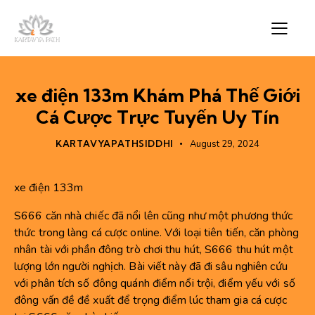
xe điện 133m Khám Phá Thế Giới
Cá Cược Trực Tuyến Uy Tín
KARTAVYAPATHSIDDHI
August 29, 2024
xe điện 133m
S666 căn nhà chiếc đã nổi lên cũng như một phương thức
thức trong làng cá cược online. Với loại tiên tiến, căn phòng
nhân tài với phần đông trò chơi thu hút, S666 thu hút một
lượng lớn người nghịch. Bài viết này đã đi sâu nghiên cứu
với phân tích số đông quánh điểm nổi trội, điểm yếu với số
đông vấn đề đề xuất để trọng điểm lúc tham gia cá cược