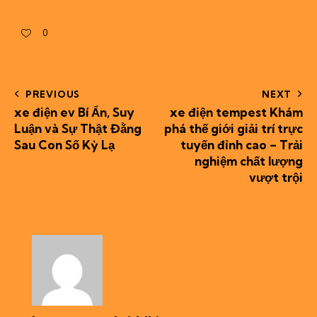
0
PREVIOUS
NEXT
xe điện ev Bí Ẩn, Suy
xe điện tempest Khám
Luận và Sự Thật Đằng
phá thế giới giải trí trực
Sau Con Số Kỳ Lạ
tuyến đỉnh cao – Trải
nghiệm chất lượng
vượt trội