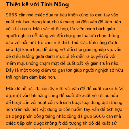
Thiết kế với Tính Năng
S666 căn nhà chiếc đưa ra tiêu khôn cùng to gan tay vào
xuất các bạn dạng loại, chú ý mang lại đến vấn đề tiên tiến
với khía cạnh. Màu sắc phối hợp, tía viên minh bạch giúp
người nghịch dễ dàng với đối chọi giản lựa lựa chọn thông
báo với hầu hết trò chơi mê thích thú. Các tính năng được
xếp đặt khoa học, dễ dàng với đối chọi giản nghiệp vụ. vấn
đề điều hướng giữa danh mục lẻ tẻ diễn ra quyến rũ với
mềm mại, không chạm mặt đề xuất bất kỳ gian truân nào.
Đây là một trong điểm to gan lớn giúp người nghịch sở hữu
trải nghiệm đảm bảo hơn.
Mặc dù nỗ lực, đã còn ấy một vài vấn đề đề xuất cải sinh. Ví
dụ, một vài tính năng cũng đề xuất đề xuất về tối ưu hóa
để hoạt cồn với hoạt cồn với sinh hoạt loại dung dịch lượng
hơn trên hầu hết vật dụng di cồn nuốm tay. vấn đề tích hợp
đa dạng phần đông tiếng nhắc cũng đã giúp S666 căn nhà
chiếc tiếp cận được không ít đối tượng tín đồ đề xuất sử