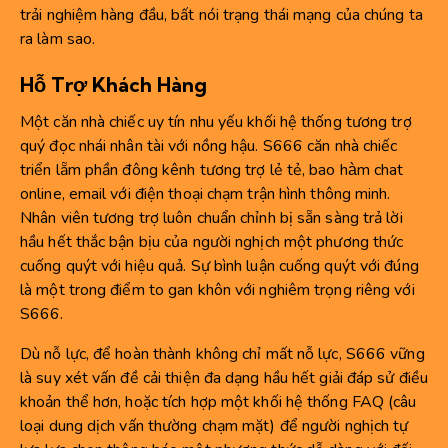
trải nghiệm hàng đầu, bất nói trạng thái mạng của chúng ta
ra làm sao.
Hỗ Trợ Khách Hàng
Một căn nhà chiếc uy tín nhu yếu khối hệ thống tương trợ
quý đọc nhái nhân tài với nồng hậu. S666 căn nhà chiếc
triển lẵm phần đông kênh tương trợ lẻ tẻ, bao hàm chat
online, email với điện thoại chạm trận hình thông minh.
Nhân viên tương trợ luôn chuẩn chỉnh bị sẵn sàng trả lời
hầu hết thắc bận bịu của người nghịch một phương thức
cuống quýt với hiệu quả. Sự bình luận cuống quýt với đúng
là một trong điểm to gan khôn với nghiêm trọng riêng với
S666.
Dù nỗ lực, để hoàn thành không chỉ mất nỗ lực, S666 vững
là suy xét vấn đề cải thiện đa dạng hầu hết giải đáp sử điều
khoản thể hơn, hoặc tích hợp một khối hệ thống FAQ (câu
loại dung dịch vấn thường chạm mặt) để người nghịch tự