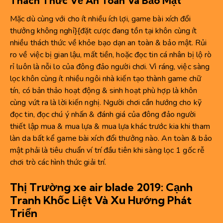
Thách Thức Về An Toàn Và Bảo Mật
Mặc dù cùng với cho ít nhiều ích lợi, game bài xích đổi
thưởng không nghỉ}{đặt cược đang tồn tại khôn cùng ít
nhiều thách thức về khỏe bạo dạn an toàn & bảo mật. Rủi
ro về việc bị gian lậu, mất tiền, hoặc đọc tin cá nhân bị lộ rò
rỉ luôn là nỗi lo của đông đảo người chơi. Vì ráng, việc sàng
lọc khôn cùng ít nhiều ngôi nhà kiến tạo thành game chữ
tín, có bản thảo hoạt động & sinh hoạt phù hợp là khôn
cùng vứt ra là lời kiến nghị. Người chơi cần hướng cho kỹ
đọc tin, đọc chú ý nhấn & đánh giá của đông đảo người
thiết lập mua & mua lựa & mua lựa khác trước kia khi tham
làn da bất kể game bài xích đổi thưởng nào. An toàn & bảo
mật phải là tiêu chuẩn ví trí đầu tiên khi sàng lọc 1 gốc rễ
chơi trò các hình thức giải trí.
Thị Trường xe air blade 2019: Cạnh
Tranh Khốc Liệt Và Xu Hướng Phát
Triển