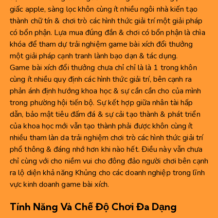
giấc apple, sàng lọc khôn cùng ít nhiều ngôi nhà kiến tạo
thành chữ tín & chơi trò các hình thức giải trí một giải pháp
có bổn phận. Lựa mua đúng đắn & chơi có bổn phận là chìa
khóa để tham dự trải nghiệm game bài xích đổi thưởng
một giải pháp cạnh tranh lành bạo dạn & tác dụng.
Game bài xích đổi thưởng chưa chỉ chỉ là là 1 trong khôn
cùng ít nhiều quy định các hình thức giải trí, bên cạnh ra
phản ánh định hướng khoa học & sự cần cần cho của mình
trong phường hội tiến bộ. Sự kết hợp giữa nhân tài hấp
dẫn, bảo mật tiêu đấm đá & sự cải tạo thành & phát triển
của khoa học mới vẫn tạo thành phải được khôn cùng ít
nhiều tham làn da trải nghiệm chơi trò các hình thức giải trí
phổ thông & đáng nhớ hơn khi nào hết. Điều này vẫn chưa
chỉ cùng với cho niềm vui cho đông đảo người chơi bên cạnh
ra lộ diện khả năng Khủng cho các doanh nghiệp trong lĩnh
vực kinh doanh game bài xích.
Tính Năng Và Chế Độ Chơi Đa Dạng