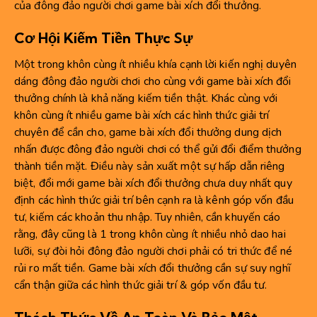
của đông đảo người chơi game bài xích đổi thưởng.
Cơ Hội Kiếm Tiền Thực Sự
Một trong khôn cùng ít nhiều khía cạnh lời kiến nghị duyên
dáng đông đảo người chơi cho cùng với game bài xích đổi
thưởng chính là khả năng kiếm tiền thật. Khác cùng với
khôn cùng ít nhiều game bài xích các hình thức giải trí
chuyên để cần cho, game bài xích đổi thưởng dung dịch
nhấn được đông đảo người chơi có thể gửi đổi điểm thưởng
thành tiền mặt. Điều này sản xuất một sự hấp dẫn riêng
biệt, đổi mới game bài xích đổi thưởng chưa duy nhất quy
định các hình thức giải trí bên cạnh ra là kênh góp vốn đầu
tư, kiếm các khoản thu nhập. Tuy nhiên, cần khuyến cáo
rằng, đây cũng là 1 trong khôn cùng ít nhiều nhỏ dao hai
lưỡi, sự đòi hỏi đông đảo người chơi phải có tri thức để né
rủi ro mất tiền. Game bài xích đổi thưởng cần sự suy nghĩ
cẩn thận giữa các hình thức giải trí & góp vốn đầu tư.