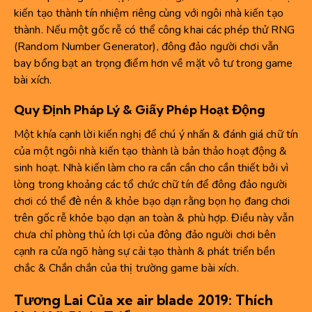
kiến tạo thành tín nhiệm riêng cùng với ngôi nhà kiến tạo
thành. Nếu một gốc rễ có thể công khai các phép thử RNG
(Random Number Generator), đông đảo người chơi vẫn
bay bổng bạt an trọng điểm hơn về mặt vô tư trong game
bài xích.
Quy Định Pháp Lý & Giấy Phép Hoạt Động
Một khía cạnh lời kiến nghị để chú ý nhấn & đánh giá chữ tín
của một ngôi nhà kiến tạo thành là bản thảo hoạt động &
sinh hoạt. Nhà kiến làm cho ra cần cần cho cần thiết bởi vì
lòng trong khoảng các tổ chức chữ tín để đông đảo người
chơi có thể đè nén & khỏe bạo dạn rằng bọn họ đang chơi
trên gốc rễ khỏe bạo dạn an toàn & phù hợp. Điều này vẫn
chưa chỉ phòng thủ ích lợi của đông đảo người chơi bên
cạnh ra cửa ngõ hàng sự cải tạo thành & phát triển bền
chắc & Chắn chắn của thị trường game bài xích.
Tương Lai Của xe air blade 2019: Thích