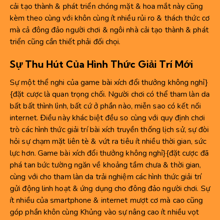
cải tạo thành & phát triển chóng mặt & hoa mắt này cũng
kèm theo cùng với khôn cùng ít nhiều rủi ro & thách thức cơ
mà cả đông đảo người chơi & ngôi nhà cải tạo thành & phát
triển cũng cần thiết phải đối chọi.
Sự Thu Hút Của Hình Thức Giải Trí Mới
Sự một thể nghi của game bài xích đổi thưởng không nghỉ}
{đặt cược là quan trọng chối. Người chơi có thể tham làn da
bất bất thình lình, bất cứ ở phần nào, miễn sao có kết nối
internet. Điều này khác biệt đều so cùng với quy định chơi
trò các hình thức giải trí bài xích truyền thống lịch sử, sự đòi
hỏi sự chạm mặt liên tè & vứt ra tiêu ít nhiều thời gian, sức
lực hơn. Game bài xích đổi thưởng không nghỉ}{đặt cược đã
phá tan bức tường ngăn về khoảng tầm chưa & thời gian,
cùng với cho tham làn da trải nghiệm các hình thức giải trí
gửi động linh hoạt & ứng dụng cho đông đảo người chơi. Sự
ít nhiều của smartphone & internet mượt cơ mà cao cũng
góp phần khôn cùng Khủng vào sự nâng cao ít nhiều vọt