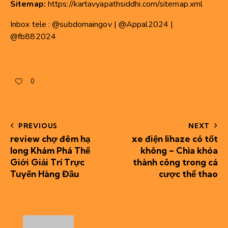
Sitemap:
https://kartavyapathsiddhi.com/sitemap.xml
Inbox tele : @subdomaingov | @Appal2024 |
@fb882024
0
PREVIOUS
NEXT
review chợ đêm hạ
xe điện lihaze có tốt
long Khám Phá Thế
không – Chìa khóa
Giới Giải Trí Trực
thành công trong cá
Tuyến Hàng Đầu
cược thể thao