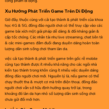
cống phẩm di động.
Xu Hướng Phát Triển Game Trên Di Động
Giờ đây, thuộc cùng với cải tạo thành & phát triển của khoa
học 4G & 5G, đông đảo người chơi có thể truy cập vào các
game bài xích một giải pháp dễ dàng & đối kháng giản &
cấp tốc chóng. Các nhân tài như live streaming, chat liên tè
& các mini-games đắm đuối đang duyên dáng hoàn toàn
lượng dân sinh sống chơi tham làn da.
việc cải tạo thành & phát triển game trên gốc rễ mobile
cũng tạo thành được ít nhiều khả năng cho các ngôi nhà
kiến tạo thành trong khôn cùng ít nhiều việc duyên dáng
đông đảo người chơi mới. Nguyên lý là, nếu game có thể
chạy thướt tha & mượt cơ mà trên điện thoại, đông đảo
người chơi vẫn sở hữu định hướng quay trở lại, trong
khoảng đó làn da hạn nhỏ số lượng dân sinh sống chơi
chưa gửi đổi mới hơn.