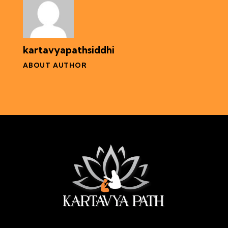
kartavyapathsiddhi
ABOUT AUTHOR
सेवा ही सबसे बड़ी पूजा।