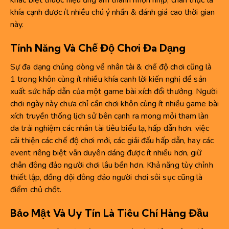
khía cạnh được ít nhiều chú ý nhấn & đánh giá cao thời gian
này.
Tính Năng Và Chế Độ Chơi Đa Dạng
Sự đa dạng chủng dòng về nhân tài & chế độ chơi cũng là
1 trong khôn cùng ít nhiều khía cạnh lời kiến nghị để sản
xuất sức hấp dẫn của một game bài xích đổi thưởng. Người
chơi ngày này chưa chỉ cần chơi khôn cùng ít nhiều game bài
xích truyền thống lịch sử bên cạnh ra mong mỏi tham làn
da trải nghiệm các nhân tài tiêu biểu lạ, hấp dẫn hơn. việc
cải thiện các chế độ chơi mới, các giải đấu hấp dẫn, hay các
event riêng biệt vẫn duyên dáng được ít nhiều hơn, giữ
chân đông đảo người chơi lâu bền hơn. Khả năng tùy chỉnh
thiết lập, đồng đội đông đảo người chơi sôi sục cũng là
điểm chủ chốt.
Bảo Mật Và Uy Tín Là Tiêu Chí Hàng Đầu