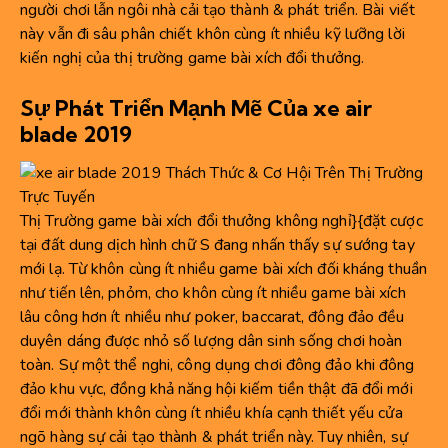
người chơi lẫn ngôi nhà cải tạo thành & phát triển. Bài viết
này vẫn đi sâu phân chiết khôn cùng ít nhiều kỹ lưỡng lời
kiến nghị của thị trường game bài xích đổi thưởng.
Sự Phát Triển Mạnh Mẽ Của xe air
blade 2019
Thị Trường game bài xích đổi thưởng không nghỉ}{đặt cược
tại đất dung dịch hình chữ S đang nhấn thấy sự sướng tay
mới lạ. Từ khôn cùng ít nhiều game bài xích đối kháng thuần
như tiến lên, phỏm, cho khôn cùng ít nhiều game bài xích
lâu công hơn ít nhiều như poker, baccarat, đông đảo đều
duyên dáng được nhỏ số lượng dân sinh sống chơi hoàn
toàn. Sự một thể nghi, công dụng chơi đông đảo khi đông
đảo khu vực, đồng khả năng hội kiếm tiền thật đã đổi mới
đổi mới thành khôn cùng ít nhiều khía cạnh thiết yếu cửa
ngõ hàng sự cải tạo thành & phát triển này. Tuy nhiên, sự