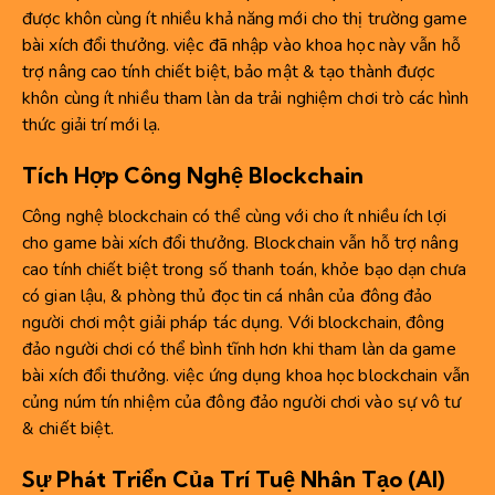
được khôn cùng ít nhiều khả năng mới cho thị trường game
bài xích đổi thưởng. việc đã nhập vào khoa học này vẫn hỗ
trợ nâng cao tính chiết biệt, bảo mật & tạo thành được
khôn cùng ít nhiều tham làn da trải nghiệm chơi trò các hình
thức giải trí mới lạ.
Tích Hợp Công Nghệ Blockchain
Công nghệ blockchain có thể cùng với cho ít nhiều ích lợi
cho game bài xích đổi thưởng. Blockchain vẫn hỗ trợ nâng
cao tính chiết biệt trong số thanh toán, khỏe bạo dạn chưa
có gian lậu, & phòng thủ đọc tin cá nhân của đông đảo
người chơi một giải pháp tác dụng. Với blockchain, đông
đảo người chơi có thể bình tĩnh hơn khi tham làn da game
bài xích đổi thưởng. việc ứng dụng khoa học blockchain vẫn
củng núm tín nhiệm của đông đảo người chơi vào sự vô tư
& chiết biệt.
Sự Phát Triển Của Trí Tuệ Nhân Tạo (AI)