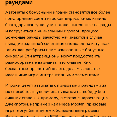
раундами
Автоматы с бонусными играми становятся все более
популярными среди игроков виртуальных казино
благодаря шансу получить дополнительные награды
и погрузиться в уникальный игровой процесс.
Бонусные раунды зачастую начинаются в случае
выпадке заданной сочетания символов на катушках,
таких как разбросы или эксклюзивные бонусные
символы. Эти аттракционы могут предоставить
разнообразные варианты: включая легких
бесплатных вращений вплоть до замысловатых
маленьких игр с интерактивными элементами.
Игроки ценят автоматы с призовыми раундами за
их способность увеличивать шансы на победу без
лишних ставок. К примеру, в слотах с нарастающим
джекпотом, например как Mega Moolah, призовые
игры могут быть путём к большим выигрышам.
Важно упомянуть, что RTP (возврат геймеру) в таких