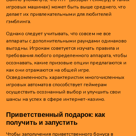
игровых машинах) может быть выше среднего, что
делает их привлекательными для любителей
гэмблинга.
Однако следует учитывать, что совсем не все
аппараты с дополнительными раундами одинаково
выгодны. Игрокам советуется изучать правила и
требования любого определенного аппарата, чтобы
осознавать, какие призовые опции предлагаются и
как они отражаются на общей игре.
Осведомленность характеристик многочисленных
игровых автоматов способствует геймерам
осуществить осознанный выбор и улучшить свои
шансы на успех в сфере интернет-казино.
Приветственный подарок: как
получить и запустить
Чтобы заполучения приветственного бонуса в