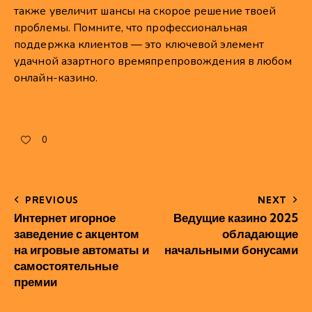
также увеличит шансы на скорое решение твоей
проблемы. Помните, что профессиональная
поддержка клиентов — это ключевой элемент
удачной азартного времяпрепровождения в любом
онлайн-казино.
0
PREVIOUS
NEXT
Интернет игорное
Ведущие казино 2025
заведение с акцентом
обладающие
на игровые автоматы и
начальными бонусами
самостоятельные
премии