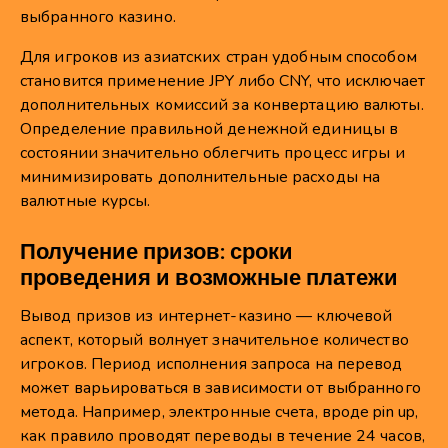
выбранного казино.
Для игроков из азиатских стран удобным способом
становится применение JPY либо CNY, что исключает
дополнительных комиссий за конвертацию валюты.
Определение правильной денежной единицы в
состоянии значительно облегчить процесс игры и
минимизировать дополнительные расходы на
валютные курсы.
Получение призов: сроки
проведения и возможные платежи
Вывод призов из интернет-казино — ключевой
аспект, который волнует значительное количество
игроков. Период исполнения запроса на перевод
может варьироваться в зависимости от выбранного
метода. Например, электронные счета, вроде pin up,
как правило проводят переводы в течение 24 часов,