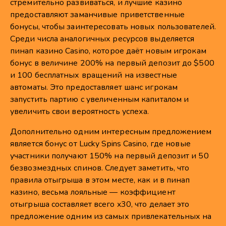
стремительно развиваться, и лучшие казино
предоставляют заманчивые приветственные
бонусы, чтобы заинтересовать новых пользователей.
Среди числа аналогичных ресурсов выделяется
пинап казино Casino, которое даёт новым игрокам
бонус в величине 200% на первый депозит до $500
и 100 бесплатных вращений на известные
автоматы. Это предоставляет шанс игрокам
запустить партию с увеличенным капиталом и
увеличить свои вероятность успеха.
Дополнительно одним интересным предложением
является бонус от Lucky Spins Casino, где новые
участники получают 150% на первый депозит и 50
безвозмездных спинов. Следует заметить, что
правила отыгрыша в этом месте, как и в
пинап
казино
, весьма лояльные — коэффициент
отыгрыша составляет всего x30, что делает это
предложение одним из самых привлекательных на