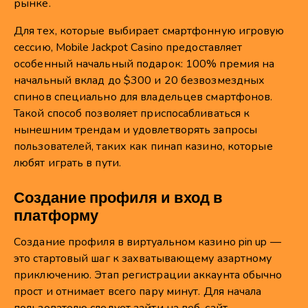
рынке.
Для тех, которые выбирает смартфонную игровую
сессию, Mobile Jackpot Casino предоставляет
особенный начальный подарок: 100% премия на
начальный вклад до $300 и 20 безвозмездных
спинов специально для владельцев смартфонов.
Такой способ позволяет приспосабливаться к
нынешним трендам и удовлетворять запросы
пользователей, таких как пинап казино, которые
любят играть в пути.
Создание профиля и вход в
платформу
Создание профиля в виртуальном казино pin up —
это стартовый шаг к захватывающему азартному
приключению. Этап регистрации аккаунта обычно
прост и отнимает всего пару минут. Для начала