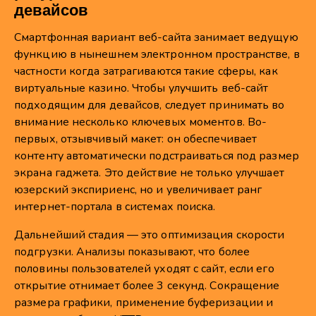
девайсов
Смартфонная вариант веб-сайта занимает ведущую
функцию в нынешнем электронном пространстве, в
частности когда затрагиваются такие сферы, как
виртуальные казино. Чтобы улучшить веб-сайт
подходящим для девайсов, следует принимать во
внимание несколько ключевых моментов. Во-
первых, отзывчивый макет: он обеспечивает
контенту автоматически подстраиваться под размер
экрана гаджета. Это действие не только улучшает
юзерский экспириенс, но и увеличивает ранг
интернет-портала в системах поиска.
Дальнейший стадия — это оптимизация скорости
подгрузки. Анализы показывают, что более
половины пользователей уходят с сайт, если его
открытие отнимает более 3 секунд. Сокращение
размера графики, применение буферизации и