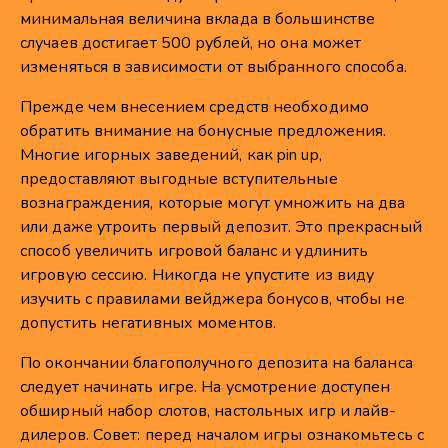
минимальная величина вклада в большинстве
случаев достигает 500 рублей, но она может
изменяться в зависимости от выбранного способа.
Прежде чем внесением средств необходимо
обратить внимание на бонусные предложения.
Многие игорных заведений, как pin up,
предоставляют выгодные вступительные
вознаграждения, которые могут умножить на два
или даже утроить первый депозит. Это прекрасный
способ увеличить игровой баланс и удлинить
игровую сессию. Никогда не упустите из виду
изучить с правилами вейджера бонусов, чтобы не
допустить негативных моментов.
По окончании благополучного депозита на баланса
следует начинать игре. На усмотрение доступен
обширный набор слотов, настольных игр и лайв-
дилеров. Совет: перед началом игры ознакомьтесь с