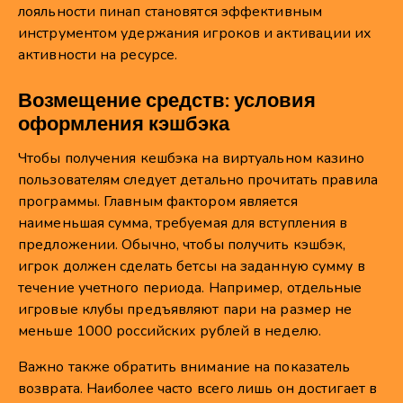
лояльности пинап становятся эффективным
инструментом удержания игроков и активации их
активности на ресурсе.
Возмещение средств: условия
оформления кэшбэка
Чтобы получения кешбэка на виртуальном казино
пользователям следует детально прочитать правила
программы. Главным фактором является
наименьшая сумма, требуемая для вступления в
предложении. Обычно, чтобы получить кэшбэк,
игрок должен сделать бетсы на заданную сумму в
течение учетного периода. Например, отдельные
игровые клубы предъявляют пари на размер не
меньше 1000 российских рублей в неделю.
Важно также обратить внимание на показатель
возврата. Наиболее часто всего лишь он достигает в