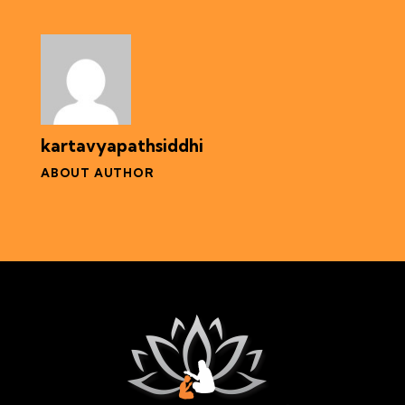
kartavyapathsiddhi
ABOUT AUTHOR