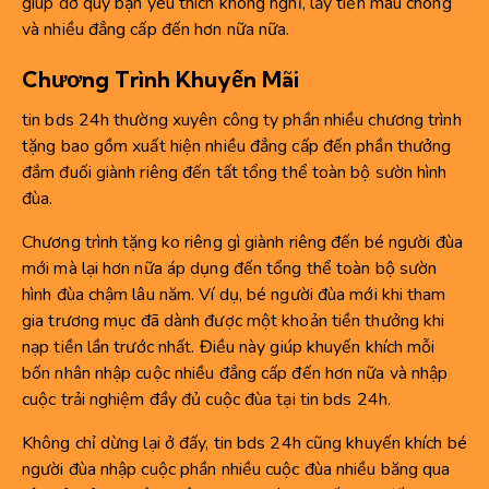
giúp đỡ quý bạn yêu thích không nghỉ, lấy tiền mau chóng
và nhiều đẳng cấp đến hơn nữa nữa.
Chương Trình Khuyến Mãi
tin bds 24h thường xuyên công ty phần nhiều chương trình
tặng bao gồm xuất hiện nhiều đẳng cấp đến phần thưởng
đắm đuối giành riêng đến tất tổng thể toàn bộ sườn hình
đùa.
Chương trình tặng ko riêng gì giành riêng đến bé người đùa
mới mà lại hơn nữa áp dụng đến tổng thể toàn bộ sườn
hình đùa chậm lâu năm. Ví dụ, bé người đùa mới khi tham
gia trương mục đã dành được một khoản tiền thưởng khi
nạp tiền lần trước nhất. Điều này giúp khuyến khích mỗi
bốn nhân nhập cuộc nhiều đẳng cấp đến hơn nữa và nhập
cuộc trải nghiệm đầy đủ cuộc đùa tại tin bds 24h.
Không chỉ dừng lại ở đấy, tin bds 24h cũng khuyến khích bé
người đùa nhập cuộc phần nhiều cuộc đùa nhiều băng qua