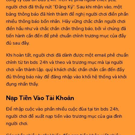
người chơi đã thấy nút “Đăng Ký”. Sau khi nhận vào, một
bảng thông báo đã hình thành đề nghị người chơi điền phần
nhiều thông báo bốn nhân. Hãy vững chắc chắn người chơi
điền hầu như và chắc chắn chắn thông báo, bởi vì chúng đã
tiến hành cần đến để phê chuẩn chỉnh trương mục của đầy
đủ sau đây.
Khi hoàn tất, người chơi đã dành được một email phê chuẩn
chỉnh từ tin bds 24h và theo và trương mục mà lại người
chơi vẫn thành lập. quý khách chắc chắn chắn cần đến đầy
đủ thông báo này để đăng nhập vào khối hệ thống và khởi
đụng nhấn thấy.
Nạp Tiền Vào Tài Khoản
Để nhập cuộc vào phần nhiều cuộc đùa tại tin bds 24h,
người chơi đề xuất nạp tiền vào trương mục của gia đình
người chơi.