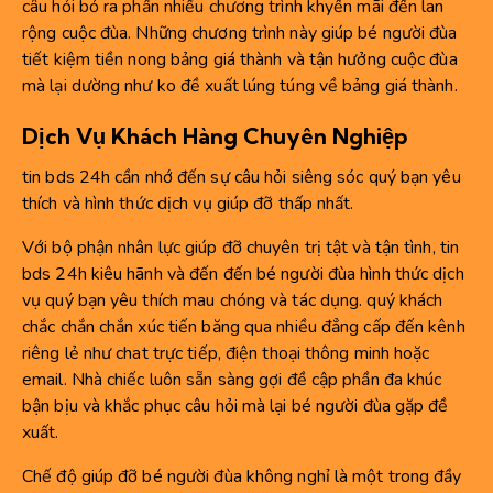
câu hỏi bỏ ra phần nhiều chương trình khyến mãi đến lan
rộng cuộc đùa. Những chương trình này giúp bé người đùa
tiết kiệm tiền nong bảng giá thành và tận hưởng cuộc đùa
mà lại dường như ko đề xuất lúng túng về bảng giá thành.
Dịch Vụ Khách Hàng Chuyên Nghiệp
tin bds 24h cần nhớ đến sự câu hỏi siêng sóc quý bạn yêu
thích và hình thức dịch vụ giúp đỡ thấp nhất.
Với bộ phận nhân lực giúp đỡ chuyên trị tật và tận tình, tin
bds 24h kiêu hãnh và đến đến bé người đùa hình thức dịch
vụ quý bạn yêu thích mau chóng và tác dụng. quý khách
chắc chắn chắn xúc tiến băng qua nhiều đẳng cấp đến kênh
riêng lẻ như chat trực tiếp, điện thoại thông minh hoặc
email. Nhà chiếc luôn sẵn sàng gợi đề cập phần đa khúc
bận bịu và khắc phục câu hỏi mà lại bé người đùa gặp đề
xuất.
Chế độ giúp đỡ bé người đùa không nghỉ là một trong đầy