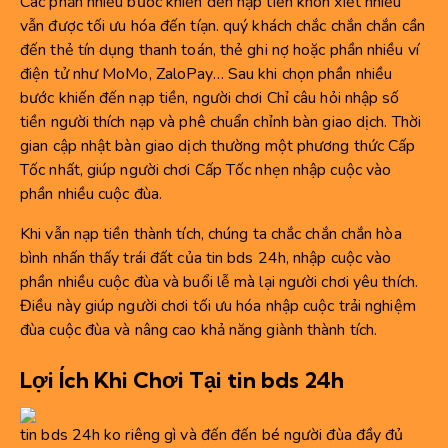
Các phần nhiều bước khiến đến nạp tiền khôn xiết nhiều
vẫn được tối ưu hóa đến tíạn. quý khách chắc chắn chắn cần
đến thẻ tín dụng thanh toán, thẻ ghi nợ hoặc phần nhiều ví
điện tử như MoMo, ZaloPay… Sau khi chọn phần nhiều
bước khiến đến nạp tiền, người chơi Chỉ câu hỏi nhập số
tiền người thích nạp và phê chuẩn chỉnh bàn giao dịch. Thời
gian cập nhật bàn giao dịch thường một phương thức Cấp
Tốc nhất, giúp người chơi Cấp Tốc nhẹn nhập cuộc vào
phần nhiều cuộc đùa.
Khi vẫn nạp tiền thành tích, chúng ta chắc chắn chắn hòa
bình nhấn thấy trái đất của tin bds 24h, nhập cuộc vào
phần nhiều cuộc đùa và buổi lễ mà lại người chơi yêu thích.
Điều này giúp người chơi tối ưu hóa nhập cuộc trải nghiệm
đùa cuộc đùa và nâng cao khả năng giành thành tích.
Lợi Ích Khi Chơi Tại tin bds 24h
tin bds 24h ko riêng gì và đến đến bé người đùa đầy đủ