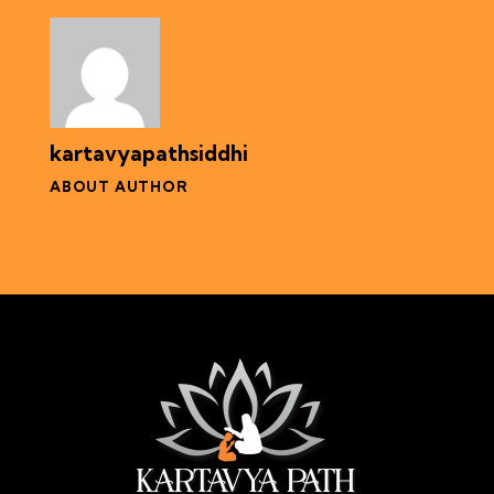
kartavyapathsiddhi
ABOUT AUTHOR