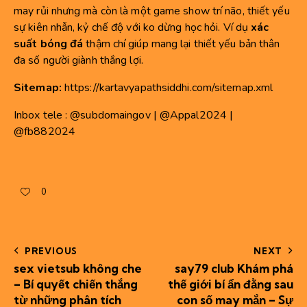
may rủi nhưng mà còn là một game show trí não, thiết yếu
sự kiên nhẫn, kỷ chế độ với ko dừng học hỏi. Ví dụ
xác
suất bóng đá
thậm chí giúp mang lại thiết yếu bản thân
đa số người giành thắng lợi.
Sitemap:
https://kartavyapathsiddhi.com/sitemap.xml
Inbox tele : @subdomaingov | @Appal2024 |
@fb882024
0
PREVIOUS
NEXT
sex vietsub không che
say79 club Khám phá
– Bí quyết chiến thắng
thế giới bí ẩn đằng sau
từ những phân tích
con số may mắn – Sự