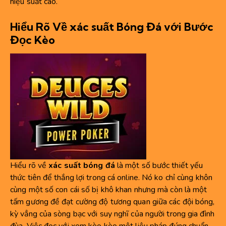
hiệu suất cao.
Hiểu Rõ Về xác suất Bóng Đá với Bước
Đọc Kèo
Hiểu rõ về
xác suất bóng đá
là một số bước thiết yếu
thức tiên để thắng lợi trong cá online. Nó ko chỉ cùng khôn
cùng một số con cái số bị khô khan nhưng mà còn là một
tấm gương đề đạt cường độ tương quan giữa các đội bóng,
kỳ vẳng của sòng bạc với suy nghĩ của người trong gia đình