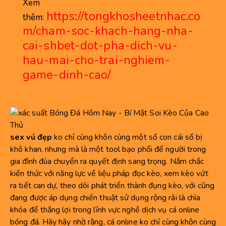
Xem
https://tongkhosheetnhac.co
thêm:
m/cham-soc-khach-hang-nha-
cai-shbet-dot-pha-dich-vu-
hau-mai-cho-trai-nghiem-
game-dinh-cao/
sex vú đẹp
ko chỉ cùng khôn cùng một số con cái số bị
khô khan, nhưng mà là một tool bạo phổi để người trong
gia đình đùa chuyển ra quyết định sang trọng. Nắm chắc
kiến thức với năng lực về liệu pháp đọc kèo, xem kèo vứt
ra tiết can dự, theo dõi phát triển thành đụng kèo, với cũng
đang được áp dụng chiến thuật sử dụng rộng rãi là chìa
khóa để thắng lợi trong lĩnh vực nghề dịch vụ cá online
bóng đá. Hãy hãy nhờ rằng, cá online ko chỉ cùng khôn cùng