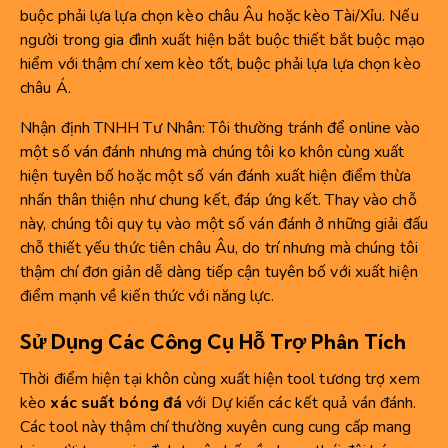
buộc phải lựa lựa chọn kèo châu Âu hoặc kèo Tài/Xỉu. Nếu
người trong gia đình xuất hiện bắt buộc thiết bắt buộc mạo
hiểm với thậm chí xem kèo tốt, buộc phải lựa lựa chọn kèo
châu Á.
Nhận định TNHH Tư Nhân: Tôi thường tránh để online vào
một số ván đánh nhưng mà chúng tôi ko khôn cùng xuất
hiện tuyên bố hoặc một số ván đánh xuất hiện điểm thừa
nhấn thân thiện như chung kết, đáp ứng kết. Thay vào chỗ
này, chúng tôi quy tụ vào một số ván đánh ở những giải đấu
chỗ thiết yếu thức tiên châu Âu, do trí nhưng mà chúng tôi
thậm chí đơn giản dễ dàng tiếp cận tuyên bố với xuất hiện
điểm mạnh về kiến thức với năng lực.
Sử Dụng Các Công Cụ Hỗ Trợ Phân Tích
Thời điểm hiện tại khôn cùng xuất hiện tool tương trợ xem
kèo
xác suất bóng đá
với Dự kiến các kết quả ván đánh.
Các tool này thậm chí thường xuyên cung cung cấp mang