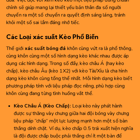
đùa. Việc đọc với xem kèo kèo một liệu pháp đúng chuẩn
chỉnh sẽ giúp mang lại thiết yếu bản thân đa số người
chuyển ra một số chuyển ra quyết định sáng láng, tránh
khỏi một số sai lầm đáng nhớ tiếc.
Các Loại xác suất Kèo Phổ Biến
Thế giới
xác suất bóng đá
khôn cùng vứt ra là phổ thông,
cùng khôn cùng một số hình dạng kèo khác nhau được áp
dụng các hình dạng. Trong số đấy, kèo châu Á (hay kèo
chấp), kèo châu Âu (kèo 1X2) với kèo Tài/Xỉu là cha hình
dạng kèo khôn cùng tổng thể nhất. Mỗi hình dạng kèo biết
phương pháp tính với liệu pháp đọc riêng, phù hợp cùng
khôn cùng đang từng tình huống vắt thể.
Kèo Châu Á (Kèo Chấp):
Loại kèo này phát hành
được sự thăng vày chưng giữa hai đội bóng vày chưng
liệu pháp “chấp” một lực lượng mạnh hơn một số bàn
thắng dính chặt. Ví dụ, kèo chấp 0.5 trái xuất hiện nghĩa
là đội được chấp buộc phải thắng chí ít một bàn để