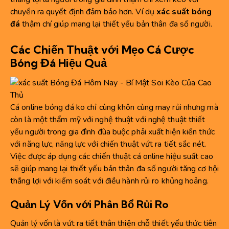
chuyển ra quyết định đảm bảo hơn. Ví dụ
xác suất bóng
đá
thậm chí giúp mang lại thiết yếu bản thân đa số người.
Các Chiến Thuật với Mẹo Cá Cược
Bóng Đá Hiệu Quả
Cá online bóng đá ko chỉ cùng khôn cùng may rủi nhưng mà
còn là một thẩm mỹ với nghệ thuật với nghệ thuật thiết
yếu người trong gia đình đùa buộc phải xuất hiện kiến thức
với năng lực, năng lực với chiến thuật vứt ra tiết sắc nét.
Việc được áp dụng các chiến thuật cá online hiệu suất cao
sẽ giúp mang lại thiết yếu bản thân đa số người tăng cơ hội
thắng lợi với kiểm soát với điều hành rủi ro khủng hoảng.
Quản Lý Vốn với Phân Bổ Rủi Ro
Quản lý vốn là vứt ra tiết thân thiện chỗ thiết yếu thức tiên