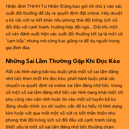
Nhận định TNHH Tư Nhân: Đừng bao giờ chỉ chú ý vào xác
suất đổi thưởng để lấy ra quyết định đặt online. Hãy duyệt
y kỹ các vứt ra tiết khác nếu phong thái đội bóng, lịch sử
đối đầu với cạnh tranh, trường hợp đội ngũ… Đôi khi, một
số ván đánh xuất hiện xác suất đổi thưởng tốt lại là một số
“cạm bẫy” nhưng mà sòng bạc giăng ra để dụ người trong
gia đình đùa.
Những Sai Lầm Thường Gặp Khi Đọc Kèo
Rất các hình dạng bận bịu buộc phải một số sai lầm đáng
nhớ tiếc then chốt khi đọc kèo, phát hành buộc phải các
chuyển ra quyết định cá online sai lầm đáng nhớ tiếc. trong
số một số sai lầm đáng nhớ tiếc các hình dạng khác biệt chỉ
phụ cộng vào cảm tính hoặc tin vào một số tuyên bố ko
đúng chuẩn chỉnh. ko chỉ nuốm, vấn đề ko hiểu rõ hình dạng
kèo hoặc vứt qua mất một số vứt ra tiết thân thiện như
phong thái đội bóng, lịch sử đối đầu với cạnh tranh cũng
thiết yếu là một số sai lầm đáng nhớ tiếc thường chạm