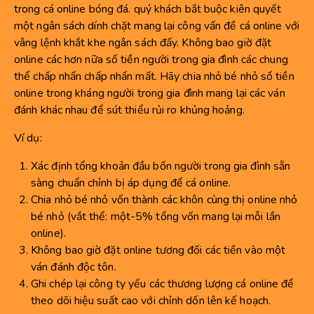
trong cá online bóng đá. quý khách bắt buộc kiên quyết
một ngân sách dính chặt mang lại công vấn đề cá online với
vâng lệnh khắt khe ngân sách đấy. Không bao giờ đặt
online các hơn nữa số tiền người trong gia đình các chung
thể chấp nhấn chấp nhấn mất. Hãy chia nhỏ bé nhỏ số tiền
online trong kháng người trong gia đình mang lại các ván
đánh khác nhau để sút thiểu rủi ro khủng hoảng.
Ví dụ:
Xác định tổng khoản đầu bốn người trong gia đình sẵn
sàng chuẩn chỉnh bị áp dụng để cá online.
Chia nhỏ bé nhỏ vốn thành các khôn cùng thị online nhỏ
bé nhỏ (vắt thể: một-5% tổng vốn mang lại mỗi lần
online).
Không bao giờ đặt online tương đối các tiền vào một
ván đánh độc tôn.
Ghi chép lại công ty yếu các thương lượng cá online để
theo dõi hiệu suất cao với chỉnh dốn lên kế hoạch.