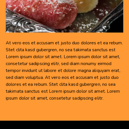
At vero eos et accusam et justo duo dolores et ea rebum.
Stet clita kasd gubergren, no sea takimata sanctus est
Lorem ipsum dolor sit amet. Lorem ipsum dolor sit amet,
consetetur sadipscing elitr, sed diam nonumy eirmod
tempor invidunt ut labore et dolore magna aliquyam erat,
sed diam voluptua. At vero eos et accusam et justo duo
dolores et ea rebum. Stet clita kasd gubergren, no sea
takimata sanctus est Lorem ipsum dolor sit amet. Lorem
ipsum dolor sit amet, consetetur sadipscing elitr.