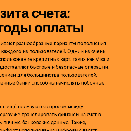
ита счета:
тоды оплаты
ивают разнообразные варианты пополнения
 каждого из пользователей. Одним из очень
пользование кредитных карт, таких как Visa и
редоставляют быстрые и безопасные операции,
шением для большинства пользователей.
лённые банки способны начислять побочные
ller, ещё пользуются спросом между
сразу же транслировать финансы на счет в
ь личные банковские данные. Также,
омфорт использования цифровых валют,