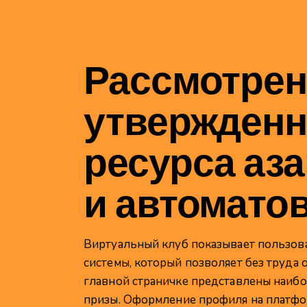
Рассмотрен
утвержденн
ресурса аза
и автоматов
Виртуальный клуб показывает пользов
системы, который позволяет без труда 
главной страничке представлены наибо
призы. Оформление профиля на платфор