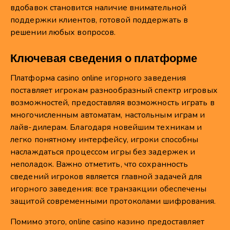
вдобавок становится наличие внимательной
поддержки клиентов, готовой поддержать в
решении любых вопросов.
Ключевая сведения о платформе
Платформа casino online игорного заведения
поставляет игрокам разнообразный спектр игровых
возможностей, предоставляя возможность играть в
многочисленным автоматам, настольным играм и
лайв-дилерам. Благодаря новейшим техникам и
легко понятному интерфейсу, игроки способны
наслаждаться процессом игры без задержек и
неполадок. Важно отметить, что сохранность
сведений игроков является главной задачей для
игорного заведения: все транзакции обеспечены
защитой современными протоколами шифрования.
Помимо этого, online casino казино предоставляет