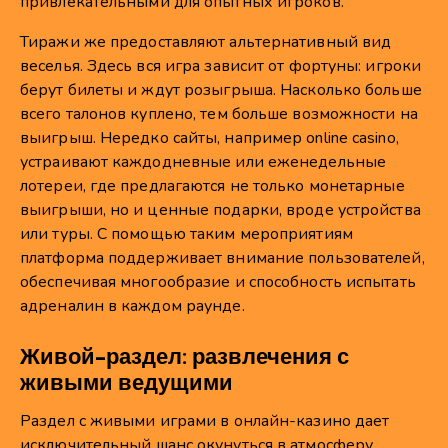
привлекательными для опытных игроков.
Тиражи же предоставляют альтернативный вид
веселья. Здесь вся игра зависит от фортуны: игроки
берут билеты и ждут розыгрыша. Насколько больше
всего талонов куплено, тем больше возможности на
выигрыш. Нередко сайты, например online casino,
устраивают каждодневные или еженедельные
лотереи, где предлагаются не только монетарные
выигрыши, но и ценные подарки, вроде устройства
или туры. С помощью таким мероприятиям
платформа поддерживает внимание пользователей,
обеспечивая многообразие и способность испытать
адреналин в каждом раунде.
Живой-раздел: развлечения с
живыми ведущими
Раздел с живыми играми в онлайн-казино дает
исключительный шанс окунуться в атмосферу