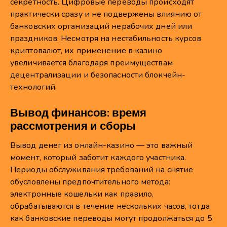
секретность. Цифровые переводы происходят
практически сразу и не подвержены влиянию от
банковских организаций нерабочих дней или
праздников. Несмотря на нестабильность курсов
криптовалют, их применение в казино
увеличивается благодаря преимуществам
децентрализации и безопасности блокчейн-
технологий.
Вывод финансов: время
рассмотрения и сборы
Вывод денег из онлайн-казино — это важный
момент, который заботит каждого участника.
Периоды обслуживания требований на снятие
обусловлены предпочтительного метода:
электронные кошельки как правило,
обрабатываются в течение нескольких часов, тогда
как банковские переводы могут продолжаться до 5