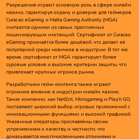
Разрешения играют основную роль в сфере онлайн
казино, гарантируя охрану и доверие для геймеров.
Curacao eGaming и Malta Gaming Authority (MGA)
считаются одними из самых престижных
лицензирующих инстанций. Сертификат от Curacao
eGaming признаётся более дешёвой, что делает её
популярной среди новичков в индустрии. В тот же
время, сертификат от MGA гарантирует более
суровые условия и высокие критерии защиты, что
привлекает крупных игроков рынка.
Разработчики гейм-контента также играют
огромное влияние в индустрии онлайн казино.
Такие компании, как NetEnt, Microgaming и Play'n GO,
поставляют широкий выбор игровых приложений с
инновационными функциями и высокой графикой.
Указанные операторы прославлены своим
устремлением к качеству и честности, что
доказывается многочисленными отличиями и