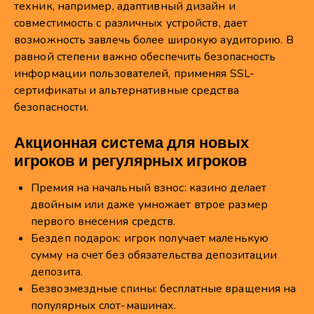
техник, например, адаптивный дизайн и
совместимость с различных устройств, дает
возможность завлечь более широкую аудиторию. В
равной степени важно обеспечить безопасность
информации пользователей, применяя SSL-
сертификаты и альтернативные средства
безопасности.
Акционная система для новых
игроков и регулярных игроков
Премия на начальный взнос: казино делает
двойным или даже умножает втрое размер
первого внесения средств.
Бездеп подарок: игрок получает маленькую
сумму на счет без обязательства депозитации
депозита.
Безвозмездные спины: бесплатные вращения на
популярных слот-машинах.