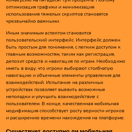
конверсию на пятьдесят три процента. Поэтому
оптимизация графики и минимизация
использования тяжелых скриптов становятся
чрезвычайно важными.
Иным значимым аспектом становится
пользовательский интерфейс. Интерфейс должен
быть простым для понимания, с легким доступом к
главным возможностям, таким как регистрация,
депозит средств и навигация по играм. Необходимо
иметь в виду, что игроки выбирают столбчатую
навигацию и объемные элементы управления для
взаимодействий. Испытание на различных
устройствах позволяет выявить возможные
неполадки и улучшить взаимодействие с
пользователем. В конце, качественная мобильная
модификация способствует росту верности игроков
и расширению времени нахождения на платформе.
Существует доступно ли мобильная