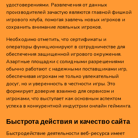
удостоверениями. Развлечения от данных
производителей зачастую являются главной фишкой
игрового клуба, помогая завлечь новых игроков и
сохранить внимание лояльных игроков.
Необходимо отметить, что сертификаты и
операторы функционируют в сотрудничестве для
обеспечения защищенной игрового окружения.
Азартные площадки с солидными разрешениями
обычно работают с надежными поставщиками игр,
обеспечивая игрокам не только увлекательный
досуг, но и уверенность в честности игры. Это
формирует доверие взаимно для сервисом и
игроками, что выступает как основным аспектом
успеха в конкурентной индустрии онлайн гейминга.
Быстрота действия и качество сайта
Быстродействие деятельности веб-ресурса имеет