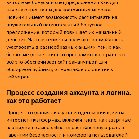
выгодные бонусы и спецпредложения как для
начинающих, так и для постоянных игроков.
Новички имеют возможность рассчитывать на
внушительный вступительный бонусное
предложение, который повышает их начальный
депозит. Частые геймеры получают возможность
участвовать в разнообразных акциях, таких как
безвозмездные спины и программы возврата. Это
всё это обеспечивает сайт заманчивой для
обширной публики, от новичков до опытных
геймеров.
Процесс создания аккаунта и логина:
как это работает
Процесс создания аккаунта и идентификации на
интернет-платформах, включая такие, как азартные
площадки и casino online, играет ключевую роль в
гарантии безопасности и комфорта пользователей.