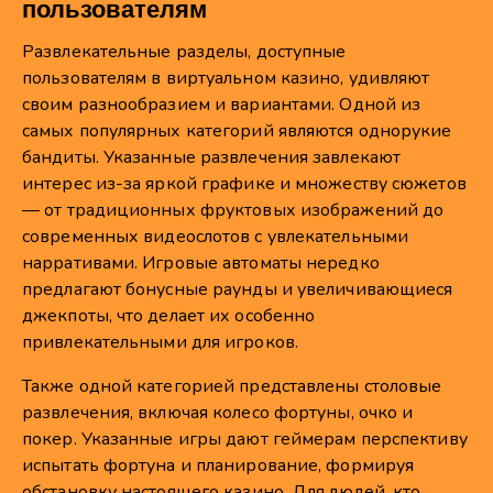
пользователям
Развлекательные разделы, доступные
пользователям в виртуальном казино, удивляют
своим разнообразием и вариантами. Одной из
самых популярных категорий являются однорукие
бандиты. Указанные развлечения завлекают
интерес из-за яркой графике и множеству сюжетов
— от традиционных фруктовых изображений до
современных видеослотов с увлекательными
нарративами. Игровые автоматы нередко
предлагают бонусные раунды и увеличивающиеся
джекпоты, что делает их особенно
привлекательными для игроков.
Также одной категорией представлены столовые
развлечения, включая колесо фортуны, очко и
покер. Указанные игры дают геймерам перспективу
испытать фортуна и планирование, формируя
обстановку настоящего казино. Для людей, кто