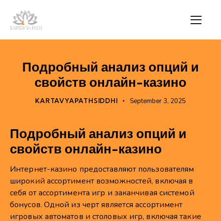
Подробный анализ опций и
свойств онлайн-казино
KARTAVYAPATHSIDDHI
September 3, 2025
Подробный анализ опций и
свойств онлайн-казино
Интернет-казино предоставляют пользователям
широкий ассортимент возможностей, включая в
себя от ассортимента игр и заканчивая системой
бонусов. Одной из черт является ассортимент
игровых автоматов и столовых игр, включая такие