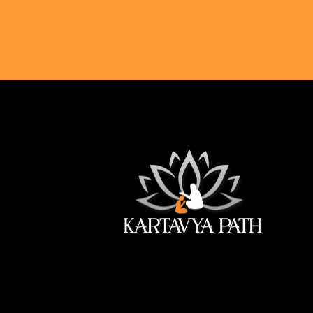
सेवा ही सबसे बड़ी पूजा।