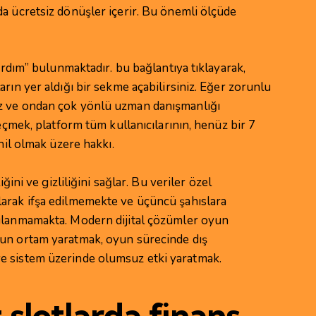
a ücretsiz dönüşler içerir. Bu önemli ölçüde
ardım” bulunmaktadır. bu bağlantıya tıklayarak,
rın yer aldığı bir sekme açabilirsiniz. Eğer zorunlu
z ve ondan çok yönlü uzman danışmanlığı
geçmek, platform tüm kullanıcılarının, henüz bir
7
hil olmak üzere hakkı.
ğini ve gizliliğini sağlar. Bu veriler özel
arak ifşa edilmemekte ve üçüncü şahıslara
ulanmamakta. Modern dijital çözümler oyun
un ortam yaratmak, oyun sürecinde dış
e sistem üzerinde olumsuz etki yaratmak.
slotlarda finans