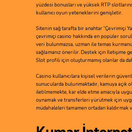
yüzdesi bonusları ve yüksek RTP slotlarınd
kullanıcı oyun yeteneklerini genişletir.
Sitenin sağ tarafta bir anahtar “Çevrimiçi Y
çevrimiçi casino hakkında en popüler sorula
veri bulunmazsa, uzman ile temas kurmanı
sağlamanız önerilir. Destek için İletişime 
Slot
profili için oluşturmamış olanlar da da
Casino kullanıcılara kişisel verilerin güvenli
sunucularda bulunmaktadır, kamuya açık ol
iletilmemekte, kar elde etme amacıyla uyg
oynamak ve transferleri yürütmek için uyg
müdahaleleri tamamen ortadan kaldırmak v
Kumar İnternet 