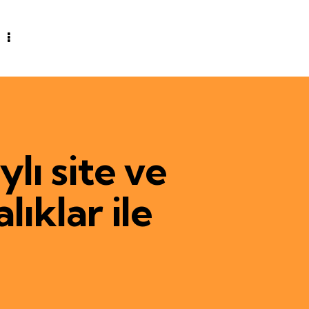
lı site ve
ıklar ile