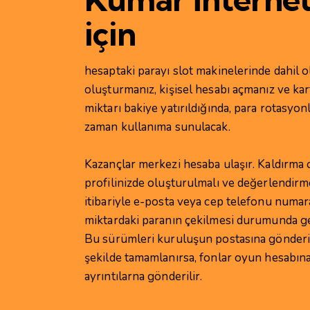
için
hesaptaki parayı slot makinelerinde dahil 
oluşturmanız, kişisel hesabı açmanız ve ka
miktarı bakiye yatırıldığında, para rotasyonl
zaman kullanıma sunulacak.
Kazançlar merkezi hesaba ulaşır. Kaldırma 
profilinizde oluşturulmalı ve değerlendirme
itibariyle e-posta veya cep telefonu numar
miktardaki paranın çekilmesi durumunda ger
Bu sürümleri kuruluşun postasına gönderi
şekilde tamamlanırsa, fonlar oyun hesabın
ayrıntılarna gönderilir.