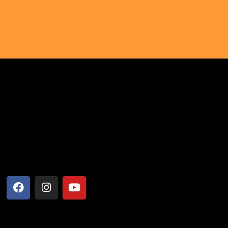
Address
Shyamcharan Das Nikunj Ashram, Vrindavan-281121,
Mathura, Uttar Pradesh