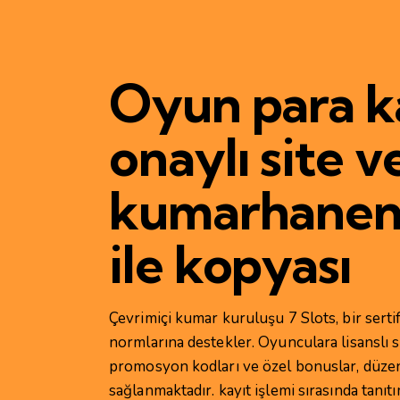
Oyun para ka
onaylı site v
kumarhanenin
ile kopyası
Çevrimiçi kumar kuruluşu 7 Slots, bir serti
normlarına destekler. Oyunculara lisanslı si
promosyon kodları ve özel bonuslar, düzenli
sağlanmaktadır. kayıt işlemi sırasında tan