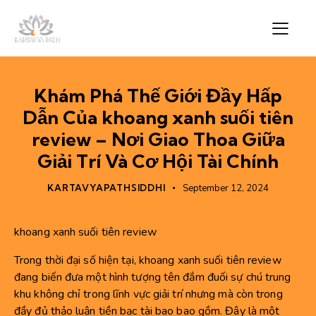
Khám Phá Thế Giới Đầy Hấp
Dẫn Của khoang xanh suối tiên
review – Nơi Giao Thoa Giữa
Giải Trí Và Cơ Hội Tài Chính
KARTAVYAPATHSIDDHI
September 12, 2024
khoang xanh suối tiên review
Trong thời đại số hiện tại, khoang xanh suối tiên review
đang biến đưa một hình tượng tên đắm đuối sự chú trung
khu không chỉ trong lĩnh vực giải trí nhưng mà còn trong
đầy đủ thảo luận tiền bạc tài bao bao gồm. Đây là một