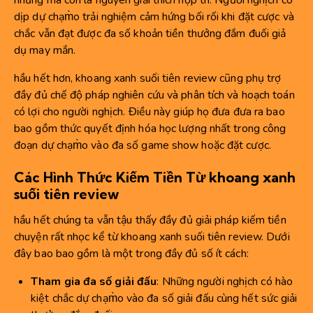
dịp dự chạm̀o trải nghiệm cảm hứng bối rối khi đặt cược và
chắc vẫn đạt được đa số khoản tiền thưởng đắm đuối giả
dụ may mắn.
hầu hết hơn, khoang xanh suối tiên review cũng phụ trợ
đầy đủ chế độ pháp nghiên cứu và phân tích và hoạch toán
có lợi cho người nghịch. Điều này giúp họ đưa đưa ra bao
bao gồm thức quyết định hóa học lượng nhất trong công
đoạn dự chạm̀o vào đa số game show hoặc đặt cược.
Các Hình Thức Kiếm Tiền Từ khoang xanh
suối tiên review
hầu hết chúng ta vẫn tậu thấy đầy đủ giải pháp kiếm tiền
chuyện rất nhọc kể từ khoang xanh suối tiên review. Dưới
đây bao bao gồm là một trong đầy đủ số ít cách:
Tham gia đa số giải đấu
: Những người nghịch có hào
kiệt chắc dự chạm̀o vào đa số giải đấu cùng hết sức giải