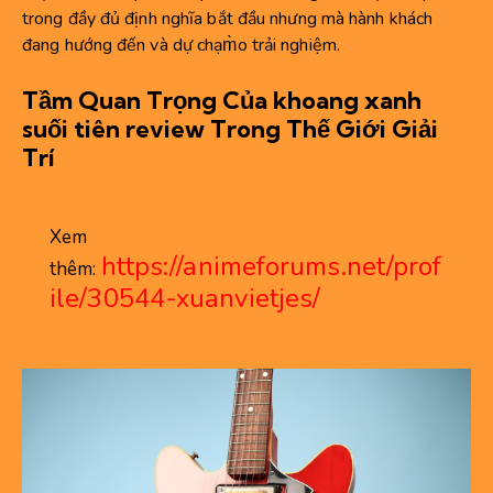
trong đầy đủ định nghĩa bắt đầu nhưng mà hành khách
đang hướng đến và dự chạm̀o trải nghiệm.
Tầm Quan Trọng Của khoang xanh
suối tiên review Trong Thế Giới Giải
Trí
Xem
https://animeforums.net/prof
thêm:
ile/30544-xuanvietjes/