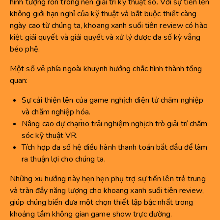
hình tượng rốn trong nền giải trí kỹ thuật số. Với sự tiến lên
không giới hạn nghỉ của kỹ thuật và bắt buộc thiết càng
ngày cao từ chúng ta, khoang xanh suối tiên review có hào
kiệt giải quyết và giải quyết và xử lý được đa số kỳ vẳng
béo phệ.
Một số vẻ phía ngoài khuynh hướng chắc hình thành tổng
quan:
Sự cải thiện lên của game nghịch điện tử chăm nghiệp
và chăm nghiệp hóa.
Nâng cao dự chạm̀o trải nghiệm nghịch trò giải trí chăm
sóc kỹ thuật VR.
Tích hợp đa số hệ điều hành thanh toán bắt đầu để làm
ra thuận lợi cho chúng ta.
Những xu hướng này hẹn hẹn phụ trợ sự tiến lên trẻ trung
và tràn đầy năng lượng cho khoang xanh suối tiên review,
giúp chúng biến đưa một chọn thiết lập bậc nhất trong
khoảng tầm không gian game show trực đường.