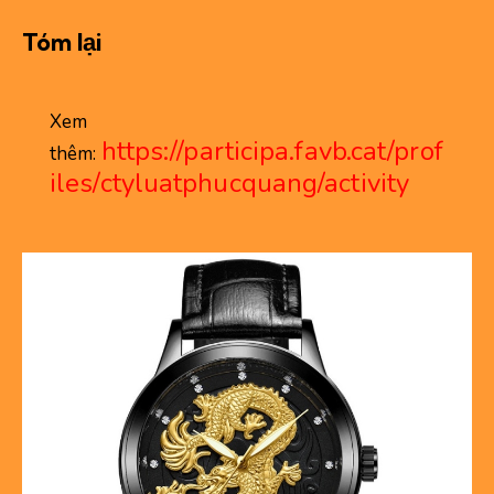
Tóm lại
Xem
https://participa.favb.cat/prof
thêm:
iles/ctyluatphucquang/activity