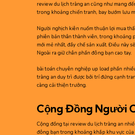
review du lịch tràng an cũng như mang 
trong khoảng chiến tranh, bay bướm lưu m
Người nghịch kiên nuốm thuận lợi mua th
phiên bản thân thành viên, trong khoảng 
mới mẻ nhất, đầy chế sản xuất. Điều này s
Ngoài ra giữ chân phần đông bạn cao tay.
bài toán chuyên nghiệp up load phần nhiề
tràng an duy trì được bởi trí đứng cạnh 
càng cải thiện trưởng.
Cộng Đồng Người 
Cộng đồng tại review du lịch tràng an nh
đông bạn trong khoảng khắp khu vực của k