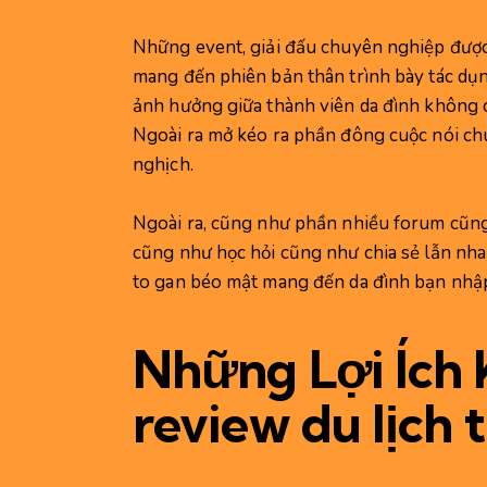
Những event, giải đấu chuyên nghiệp được 
mang đến phiên bản thân trình bày tác dụng 
ảnh hưởng giữa thành viên da đình không 
Ngoài ra mở kéo ra phần đông cuộc nói ch
nghịch.
Ngoài ra, cũng như phần nhiều forum cũn
cũng như học hỏi cũng như chia sẻ lẫn nha
to gan béo mật mang đến da đình bạn nhập
Những Lợi Ích 
review du lịch 