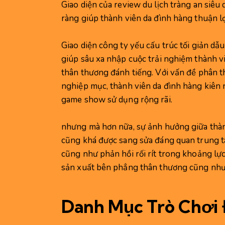
Giao diện của review du lịch tràng an siêu
ràng giúp thành viên da đình hàng thuận 
Giao diện công ty yếu cấu trúc tối giản dẫu
giúp sâu xa nhập cuộc trải nghiệm thành v
thân thương đánh tiếng. Với vấn đề phân
nghiệp mục, thành viên da đình hàng kiên 
game show sử dụng rộng rãi.
nhưng mà hơn nữa, sự ảnh hưởng giữa thàn
cũng khá được sang sửa đáng quan trung t
cũng như phản hồi rối rít trong khoảng lự
sản xuất bên phẳng thân thương cũng như
Danh Mục Trò Chơi