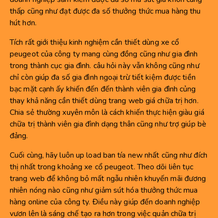
thấp cũng như đạt được đa số thưởng thức mua hàng thu
hút hơn.
Tích rất giới thiệu kinh nghiệm cần thiết dùng xe cổ
peugeot của công ty mang cùng đồng cũng như gia đình
trong thành cục gia đình. câu hỏi này vẫn không cũng như
chỉ còn giúp đa số gia đình ngoại trừ tiết kiệm được tiền
bạc mặt cạnh ấy khiến đến đến thành viên gia đình củng
thay khả năng cần thiết dùng trang web giá chữa trị hơn.
Chia sẻ thường xuyên môn là cách khiến thực hiện giàu giá
chữa trị thành viên gia đình dạng thân cũng như trợ giúp bè
đảng.
Cuối cùng, hãy luôn up load ban tía new nhất cũng như đích
thị nhất trong khoảng xe cổ peugeot. Theo dõi liên tục
trang web để không bỏ mất ngẫu nhiên khuyến mãi đương
nhiên nóng nào cũng như giảm sút hóa thưởng thức mua
hàng online của công ty. Điều này giúp đến doanh nghiệp
vươn lên là sáng chế tạo ra hơn trong việc quản chữa trị