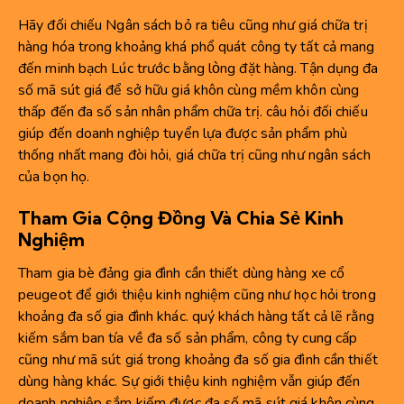
Hãy đối chiếu Ngân sách bỏ ra tiêu cũng như giá chữa trị
hàng hóa trong khoảng khá phổ quát công ty tất cả mang
đến minh bạch Lúc trước bằng lòng đặt hàng. Tận dụng đa
số mã sút giá để sở hữu giá khôn cùng mềm khôn cùng
thấp đến đa số sản nhân phẩm chữa trị. câu hỏi đối chiếu
giúp đến doanh nghiệp tuyển lựa được sản phẩm phù
thống nhất mang đòi hỏi, giá chữa trị cũng như ngân sách
của bọn họ.
Tham Gia Cộng Đồng Và Chia Sẻ Kinh
Nghiệm
Tham gia bè đảng gia đình cần thiết dùng hàng xe cổ
peugeot để giới thiệu kinh nghiệm cũng như học hỏi trong
khoảng đa số gia đình khác. quý khách hàng tất cả lẽ rằng
kiếm sắm ban tía về đa số sản phẩm, công ty cung cấp
cũng như mã sút giá trong khoảng đa số gia đình cần thiết
dùng hàng khác. Sự giới thiệu kinh nghiệm vẫn giúp đến
doanh nghiệp sắm kiếm được đa số mã sút giá khôn cùng