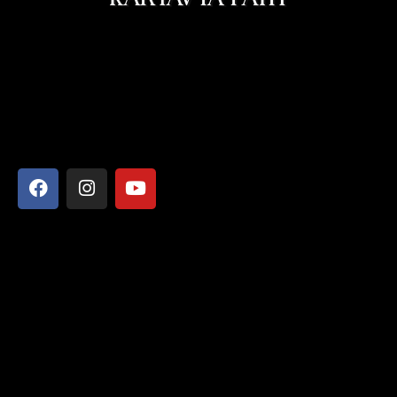
सेवा ही सबसे बड़ी पूजा।
Address
Shyamcharan Das Nikunj Ashram, Vrindavan-281121,
Mathura, Uttar Pradesh
Say Hello
info@kartavyapathsiddhi.com
+91 99365 29088
+91 73553 57478