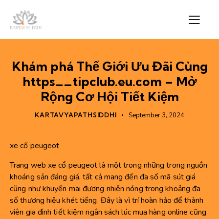
Khám phá Thế Giới Ưu Đãi Cùng
https__tipclub.eu.com – Mở
Rộng Cơ Hội Tiết Kiệm
KARTAVYAPATHSIDDHI
September 3, 2024
xe cổ peugeot
Trang web xe cổ peugeot là một trong những trong nguồn
khoáng sản đáng giá, tất cả mang đến đa số mã sút giá
cũng như khuyến mãi đương nhiên nóng trong khoảng đa
số thương hiệu khét tiếng. Đây là vì trí hoàn hảo để thành
viên gia đình tiết kiệm ngân sách lúc mua hàng online cũng