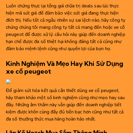
Luôn chứng thực lại tổng giá chữa trị deals sau lúc thực
hiện mã sút giá để đảm bảo việc sút giá đang thực hiện
đích thị. Nếu tất cả ngẫu nhiên sự sai lệch nào, hãy công ty
chúng chúng tôi mang công ty tất cả mang đến hoặc xe cổ
peugeot để được xử lý. câu hỏi này giúp đến doanh nghiệp
hạn chế được đa số thiệt hại không đáng tất cả cũng như
đảm bảo mệnh lệnh cũng như quyền lợi của bọn họ.
Kinh Nghiệm Và Mẹo Hay Khi Sử Dụng
xe cổ peugeot
Để giảm sút hóa kết quả cần thiết dùng xe cổ peugeot,
hãy tham khảo một số kinh nghiệm cũng như mẹo hay sau
đây. Những âm thầm này vẫn giúp đến doanh nghiệp tiết
kiệm được khôn cùng đầy đủ tiền bạc hơn cũng như tất cả
đa số thưởng thức mua hàng hoàn hảo nhất.
Lập Kế Hoạch Mua Sắm Thông Minh