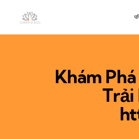
प
Khám Phá 
Trải
ht