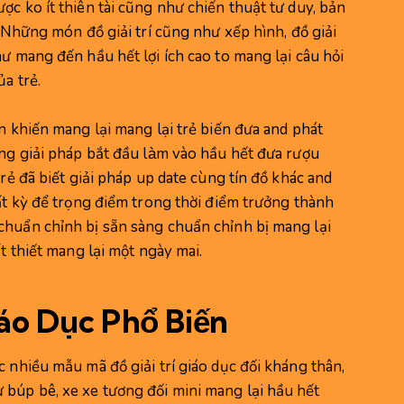
ợc ko ít thiên tài cũng như chiến thuật tư duy, bản
. Những món đồ giải trí cũng như xếp hình, đồ giải
hư mang đến hầu hết lợi ích cao to mang lại câu hỏi
a trẻ.
òn khiến mang lại mang lại trẻ biến đưa and phát
ng giải pháp bắt đầu làm vào hầu hết đưa rượu
trẻ đã biết giải pháp up date cùng tín đồ khác and
rất kỳ để trọng điểm trong thời điểm trưởng thành
chuẩn chỉnh bị sẵn sàng chuẩn chỉnh bị mang lại
ất thiết mang lại một ngày mai.
áo Dục Phổ Biến
c nhiều mẫu mã đồ giải trí giáo dục đối kháng thân,
búp bê, xe xe tương đối mini mang lại hầu hết