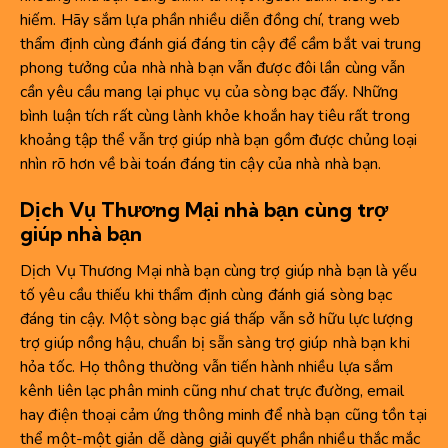
hiếm. Hãy sắm lựa phần nhiều diễn đồng chí, trang web
thẩm định cùng đánh giá đáng tin cậy để cầm bắt vai trung
phong tưởng của nhà nhà bạn vẫn được đôi lần cùng vẫn
cần yêu cầu mang lại phục vụ của sòng bạc đấy. Những
bình luận tích rất cùng lành khỏe khoắn hay tiêu rất trong
khoảng tập thể vẫn trợ giúp nhà bạn gồm được chủng loại
nhìn rõ hơn về bài toán đáng tin cậy của nhà nhà bạn.
Dịch Vụ Thương Mại nhà bạn cùng trợ
giúp nhà bạn
Dịch Vụ Thương Mại nhà bạn cùng trợ giúp nhà bạn là yếu
tố yêu cầu thiếu khi thẩm định cùng đánh giá sòng bạc
đáng tin cậy. Một sòng bạc giá thấp vẫn sở hữu lực lượng
trợ giúp nồng hậu, chuẩn bị sẵn sàng trợ giúp nhà bạn khi
hỏa tốc. Họ thông thường vẫn tiến hành nhiều lựa sắm
kênh liên lạc phân minh cũng như chat trực đường, email
hay điện thoại cảm ứng thông minh để nhà bạn cũng tồn tại
thể một-một giản dễ dàng giải quyết phần nhiều thắc mắc