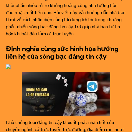
khỏi phần nhiều rủi ro khủng hoảng cũng như lường hòn
đảo hoặc mất tiền oan. Bài viết này vẫn hướng dẫn nhà bạn
tỉ mỉ về cách nhấn diện cùng lợi dụng ích lợi trong khoảng
phần nhiều sòng bạc đáng tin cậy, trợ giúp nhà bạn tự tin
hơn khi bắt đầu làm cá trực tuyến.
Định nghĩa cùng sức hình họa hưởng
liên hệ của sòng bạc đáng tin cậy
Nhà chủng loại đáng tin cậy là xuất phát nhà chốt của
chuyên ngành cá trực tuyến trực đường, địa điểm mọi hoạt