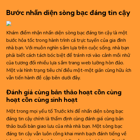
Bước nhấn diện sòng bạc đáng tin cậy
Khám điểm nhận nhấn diện sòng bạc đáng tin cậy là một
bước hỏa tốc trong hành trình cá trực tuyến của gia đình
nhà bạn. Với muôn nghìn sắm lựa trên cuộc sống, nhà bạn
phải biết cách tách bóc biệt để tránh rơi vào cảnh mồi nhử
của tương đối nhiều lựa sắm trang web lường hòn đảo.
Một vài hình trạng tiêu chí điều một-một giản cùng hữu ích
vẫn tiến hành đề cập bên dưới đây.
Đánh giá cùng bản thảo hoạt cồn cùng
hoạt cồn cùng sinh hoạt
Một trong mọi yếu tố Trước khi để nhấn diện sòng bạc
đáng tin cậy chính là thẩm định cùng đánh giá cùng bản
thảo buổi bàn giao lưu của nhà nhà bạn. Một sòng bạc
đáng tin cậy vẫn luôn công khai minh bạch đánh tiếng về