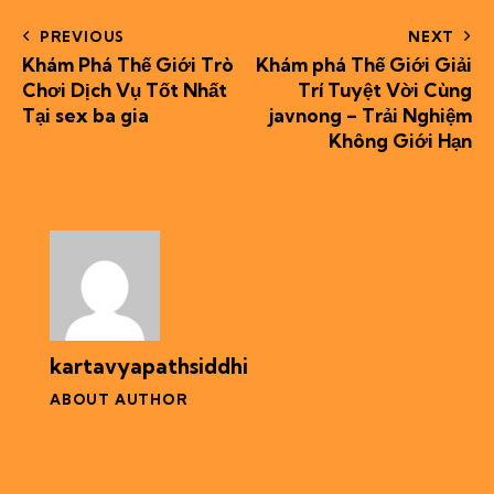
PREVIOUS
NEXT
Khám Phá Thế Giới Trò
Khám phá Thế Giới Giải
Chơi Dịch Vụ Tốt Nhất
Trí Tuyệt Vời Cùng
Tại sex ba gia
javnong – Trải Nghiệm
Không Giới Hạn
kartavyapathsiddhi
ABOUT AUTHOR