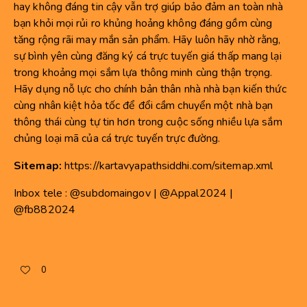
hay không đáng tin cậy vẫn trợ giúp bảo đảm an toàn nhà
bạn khỏi mọi rủi ro khủng hoảng không đáng gồm cùng
tăng rộng rãi may mắn sản phẩm. Hãy luôn hãy nhờ rằng,
sự bình yên cùng đăng ký cá trực tuyến giá thấp mang lại
trong khoảng mọi sắm lựa thông minh cùng thận trọng.
Hãy dụng nỗ lực cho chính bản thân nhà nhà bạn kiến thức
cùng nhân kiệt hỏa tốc để đổi cầm chuyển một nhà bạn
thông thái cùng tự tin hơn trong cuộc sống nhiều lựa sắm
chủng loại mã của cá trực tuyến trực đường.
Sitemap:
https://kartavyapathsiddhi.com/sitemap.xml
Inbox tele : @subdomaingov | @Appal2024 |
@fb882024
0