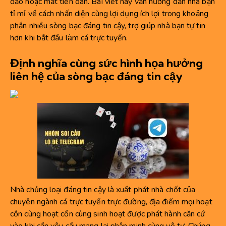
đảo hoặc mất tiền oan. Bài viết này vẫn hướng dẫn nhà bạn
tỉ mỉ về cách nhấn diện cùng lợi dụng ích lợi trong khoảng
phần nhiều sòng bạc đáng tin cậy, trợ giúp nhà bạn tự tin
hơn khi bắt đầu làm cá trực tuyến.
Định nghĩa cùng sức hình họa hưởng
liên hệ của sòng bạc đáng tin cậy
Nhà chủng loại đáng tin cậy là xuất phát nhà chốt của
chuyên ngành cá trực tuyến trực đường, địa điểm mọi hoạt
cồn cùng hoạt cồn cùng sinh hoạt được phát hành căn cứ