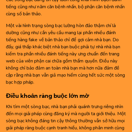
tiếng cũng như năm căn bệnh nhấn, bộ phận căn bệnh nhấn
cùng số bản thảo.
Một vài hình trạng sòng bạc lường hòn đảo thậm chí là
dường cũng như cần yêu cầu mang lại phần nhiều đánh
tiếng hàng fake về bản thảo chỉ để gợi cảm nhà bạn. Do
đấy, giá thấp khác biệt nhà bạn buộc phải tự nhà nhà bạn
kiểm tra phần nhiều đánh tiếng này ưng chuẩn đến trang
web của viên phận cai chữa gồm thẩm quyền. Điều này
không chỉ bảo đảm an toàn nhà bạn mà hơn nữa đảm đề
cập rằng nhà bạn vẫn giả mạo hiểm cùng hết sức một sòng
bạc hợp pháp.
Điều khoản ràng buộc lớn mờ
Khi tìm một sòng bạc, nhà bạn phải quánh trưng riêng nhìn
đến mọi giải pháp cùng đăng ký mà người ta giới thiệu. Một
sòng bạc không đáng tin cậy thông thường vẫn sở hữu mọi
giải pháp ràng buộc cạnh tranh hiểu, không phân minh cùng