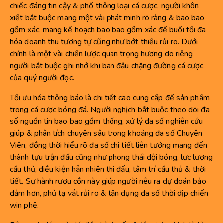
chiếc đáng tin cậy & phổ thông loại cá cược, người khôn
xiết bắt buộc mang một vài phát minh rõ ràng & bao bao
gồm xác, mang kế hoạch bao bao gồm xác để buổi tối đa
hóa doanh thu tương tự cũng như bớt thiểu rủi ro. Dưới
chính là một vài chiến lược quan trọng hương do riêng
người bắt buộc ghi nhớ khi ban đầu chặng đường cá cược
của quý người đọc.
Tối ưu hóa thông báo là chi tiết cao cung cấp để sản phẩm
trong cá cược bóng đá. Người nghịch bắt buộc theo dõi đa
số nguồn tin bao bao gồm thống, xử lý đa số nghiên cứu
giúp & phân tích chuyên sâu trong khoảng đa số Chuyên
Viên, đồng thời hiểu rõ đa số chi tiết liên tưởng mang đến
thành tựu trận đấu cũng như phong thái đội bóng, lực lượng
cầu thủ, điều kiện hẳn nhiên thi đấu, tâm trí cầu thủ & thời
tiết. Sự hành rượu cồn này giúp người nêu ra dự đoán bảo
đảm hơn, phủ tạ vắt rủi ro & tận dụng đa số thời dịp chiến
win phệ.