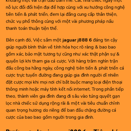
khoảng một vài trận đấu đam mê. Các nhà chiếc ngày một
nỗ lực đổi đổi hiện đại để hợp cùng với xu hướng công nghệ
tiên tiến & phát triển, đem lại đẳng cung cấp thân thiện,
chức vụ phổ thông cùng với một vài phương pháp nấu
thanh toán thuận tiện thể.
Bên cạnh đó, Việc sắm một
jaguar j888 6
đáng tin cậy
giúp người bình thản về tính hóa học rõ ràng & bao bao
gồm xác, bảo mật tương tự cũng như xác thật phận sự &
quyền lợi khi tham gia cá cược. Với hàng trăm nghìn trận
đấu công ba hằng ngày, công nghệ tiên tiến & phát triển cá
cược trực tuyến đường đang giúp gia đình người dĩ nhiên
đặt cược mọi khi mọi nơi chỉ bắt buộc mang loại điện thoại
thông minh hoặc máy tính kết nối internet. Trong phần tiếp
theo, thành viên gia đình đang đi sâu vào túng quyết gạn
lọc nhà chiếc sử dụng rộng rãi & một vài tiêu chuẩn chỉnh
quan trọng hương do riêng để ban đầu chặng đường cá
cược của bao bao gồm người trong gia đình.