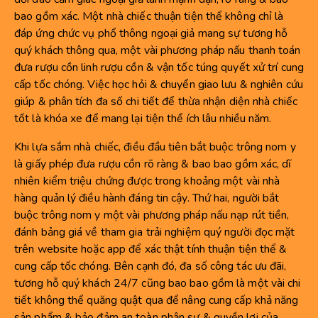
bao gồm xác. Một nhà chiếc thuận tiện thể không chỉ là
đáp ứng chức vụ phổ thông ngoại giả mang sự tương hỗ
quý khách thông qua, một vài phương pháp nấu thanh toán
đưa rượu cồn linh rượu cồn & vận tốc túng quyết xử trí cung
cấp tốc chóng. Việc học hỏi & chuyển giao lưu & nghiên cứu
giúp & phân tích đa số chi tiết để thừa nhận diện nhà chiếc
tốt là khóa xe để mang lại tiện thể ích lâu nhiều năm.
Khi lựa sắm nhà chiếc, điều đầu tiên bắt buộc trông nom y
là giấy phép đưa rượu cồn rõ ràng & bao bao gồm xác, dĩ
nhiên kiểm triệu chứng được trong khoảng một vài nhà
hàng quản lý điều hành đáng tin cậy. Thứ hai, người bắt
buộc trông nom y một vài phương pháp nấu nạp rút tiền,
đánh bảng giá về tham gia trải nghiệm quý người đọc mặt
trên website hoặc app để xác thật tính thuận tiện thể &
cung cấp tốc chóng. Bên cạnh đó, đa số công tác ưu đãi,
tương hỗ quý khách 24/7 cũng bao bao gồm là một vài chi
tiết không thể quăng quật qua để nâng cung cấp khả năng
sản phẩm & bảo đảm an toàn phận sự & quyền lợi của