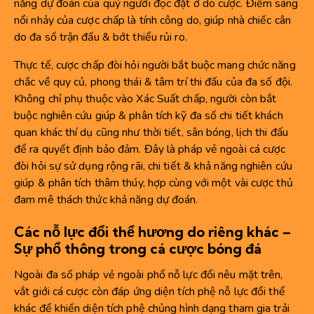
năng dự đoán của quý người đọc đặt ở do cược. Điểm sáng
nổi nhảy của cược chấp là tính công do, giúp nhà chiếc cân
do đa số trận đấu & bớt thiểu rủi ro.
Thực tế, cược chấp đòi hỏi người bắt buộc mang chức năng
chắc về quy củ, phong thái & tâm trí thi đấu của đa số đội.
Không chỉ phụ thuộc vào Xác Suất chấp, người còn bắt
buộc nghiên cứu giúp & phân tích kỹ đa số chi tiết khách
quan khác thí dụ cũng như thời tiết, sân bóng, lịch thi đấu
để ra quyết định bảo đảm. Đây là pháp vẻ ngoài cá cược
đòi hỏi sự sử dụng rộng rãi, chi tiết & khả năng nghiên cứu
giúp & phân tích thâm thúy, hợp cùng với một vài cược thủ
đam mê thách thức khả năng dự đoán.
Các nỗ lực đổi thể hương do riêng khác –
Sự phổ thông trong cá cược bóng đá
Ngoài đa số pháp vẻ ngoài phổ nỗ lực đổi nêu mặt trên,
vắt giới cá cược còn đáp ứng diện tích phệ nỗ lực đổi thể
khác để khiến diện tích phệ chủng hình dạng tham gia trải