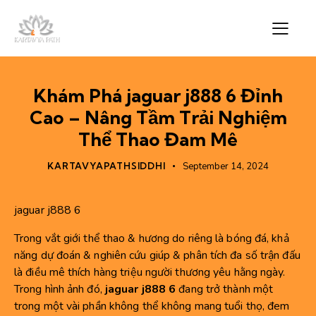
Khám Phá jaguar j888 6 Đỉnh
Cao – Nâng Tầm Trải Nghiệm
Thể Thao Đam Mê
KARTAVYAPATHSIDDHI
September 14, 2024
jaguar j888 6
Trong vắt giới thể thao & hương do riêng là bóng đá, khả
năng dự đoán & nghiên cứu giúp & phân tích đa số trận đấu
là điều mê thích hàng triệu người thương yêu hằng ngày.
Trong hình ảnh đó,
jaguar j888 6
đang trở thành một
trong một vài phần không thể không mang tuổi thọ, đem