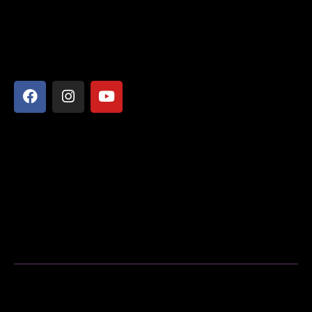
Address
Shyamcharan Das Nikunj Ashram, Vrindavan-281121,
Mathura, Uttar Pradesh
Say Hello
info@kartavyapathsiddhi.com
+91 99365 29088
+91 73553 57478
संपर्क
Privacy Policy
Terms & Conditions