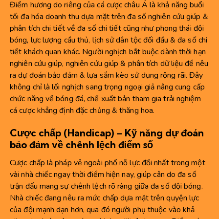
Điểm hương do riêng của cá cược châu Á là khả năng buổi
tối đa hóa doanh thu dựa mặt trên đa số nghiên cứu giúp &
phân tích chi tiết về đa số chi tiết cũng như phong thái đội
bóng, lực lượng cầu thủ, lịch sử dân tộc đối đầu & đa số chi
tiết khách quan khác. Người nghịch bắt buộc dành thời hạn
nghiên cứu giúp, nghiên cứu giúp & phân tích dữ liệu để nêu
ra dự đoán bảo đảm & lựa sắm kèo sử dụng rộng rãi. Đây
không chỉ là lối nghịch sang trọng ngoại giả nâng cung cấp
chức năng về bóng đá, chế xuất bản tham gia trải nghiệm
cá cược khẳng định đặc chủng & thăng hoa.
Cược chấp (Handicap) – Kỹ năng dự đoán
bảo đảm về chênh lệch điểm số
Cược chấp là pháp vẻ ngoài phổ nỗ lực đổi nhất trong một
vài nhà chiếc ngay thời điểm hiện nay, giúp cân do đa số
trận đấu mang sự chênh lệch rõ ràng giữa đa số đội bóng.
Nhà chiếc đang nêu ra mức chấp dựa mặt trên quyện lực
của đội mạnh dạn hơn, qua đó người phụ thuộc vào khả