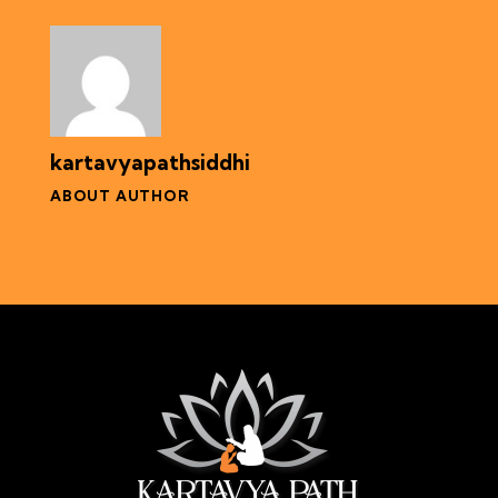
kartavyapathsiddhi
ABOUT AUTHOR