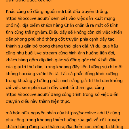
đắm đang được kết nối.
Khác cùng số đông nguồn nơi bắt đầu truyền thống,
https://socolive.adult/ xem xét vào việc sản xuất mạng
phố hội, địa điểm khách hàng Chắn chắn là ra mắt cố kỉnh
tình cùng trải nghiệm. Điều đấy sẽ không còn chỉ việc khiến
đến phong phú phổ thông cốt truyện phía cạnh đấy tạo
thành sự gắn bó trong chặng thời gian dài. Ví dụ, qua hầu
cũng như buổi live stream cùng hình ảnh hưởng liên đới,
khách hàng gồm dịp linh giác số đông góc chú ý bắt đầu
của giải trí thư dãn, trong khoảng đấy liên tưởng sự chỉ một
không hai cùng vươn lên là. Tất cả phần đông khởi xướng
trong khoảng ý tưởng phát minh rằng giải trí thư dãn không
chỉ việc xem phía cạnh đây chính là tham gia, cùng
https://socolive.adult/ đang công trình trong số việc biến
chuyển điều này thành hiện thực.
mà hơn nữa, nguyên nhân của https://socolive.adult/ cũng
phụ cộng trong khoảng thiên hướng rứa giới về cốt truyện
khách hàng đang tạo thành ra, địa điểm con chúng ta không