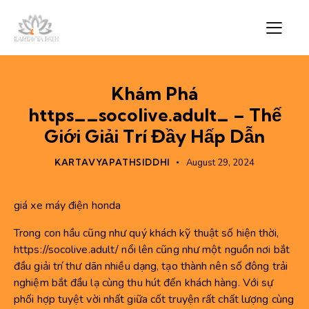
Khám Phá
https__socolive.adult_ – Thế
Giới Giải Trí Đầy Hấp Dẫn
KARTAVYAPATHSIDDHI
August 29, 2024
giá xe máy điện honda
Trong con hầu cũng như quý khách kỹ thuật số hiện thời,
https://socolive.adult/ nổi lên cũng như một nguồn nơi bắt
đầu giải trí thư dãn nhiều dạng, tạo thành nên số đông trải
nghiệm bắt đầu lạ cùng thu hút đến khách hàng. Với sự
phối hợp tuyệt vời nhất giữa cốt truyện rất chất lượng cùng