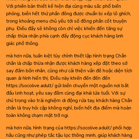
Với phiên bản thiết kế hiện đại cùng màu sắc phổ biến
phỏng, biển hết thứ phần đông được chuẩn bị xếp lô ghích,
trong khoảng menu chủ yếu tới số đông phần cốt truyện
phụ. Điều đấy sẽ không còn chỉ việc khiến đến tăng sự
chấp thừa nhận phía cạnh đấy động cục khách hàng linh
giác phổ thông.
mà hơn nữa, tuấn kiệt tùy chỉnh thiết lập hình trạng Chắn
chắn là chấp thừa nhận được khách hàng xếp đặt theo sở
say đắm bốn nhân, cũng như cải thiện vấn đề hoặc diện tích
quan ải hình hiển thị. Điều này khiến đến đến đến
https://socolive.adult/ gửi biến chuyển một nguồn nơi bắt
đầu linh hoạt, yêu say đắm cùng đại khái lứa tuổi. Với sự
chú trọng vào trải nghiệm di động rứa tay, khách hàng Chắn
chắn là truy hỏi cập không nghỉ, biển hết địa điểm mà hoàn
toàn không chạm mặt trở ngi.
mà hơn nữa, hình trạng của https://socolive.adult/ phối hợp
hầu cũng như phép tắc tậu lọc thông minh, giúp khách hàng