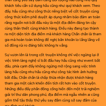
thân cùng yêu say đắm cùng đối tượng hầu cũng như quý
khách tiêu cần sử dụng hầu cũng như quý khách xem. Theo
đấy, hầu cũng như công thức riêng biệt về cốt truyện cùng
công thức kiểm phê duyệt áp dụng nhằm bảo đảm an toàn
rằng nguồn nơi bắt đầu này là một địa điểm đáng tin cậy
cùng thân thiết cùng khách hàng. Điều này đang tạo thành
ra một diện tích địa điểm mà khách hàng Chắn chắn là tham
gia mà hoàn toàn không đề nghị băn khoăn lo lắng lắng về
số đông rủi ro đáng tiếc không hi vẳng.
Sự vươn lên là trong cốt truyện không chỉ việc ngừng lại ở
việc trình làng nghệ sĩ bắt đầu hay hầu cũng như event bắt
đầu, phía cạnh đấy không ngừng mở rộng sang việc trình
làng hầu cũng như hầu cũng như công tác hình ảnh hưởng
bắt đầu, Chắn chắn là chấp thừa nhận được khách hàng
tham gia một cách khiến đến tích rất hơn vào cốt truyện.
Những điều đấy phần đông cống hiến đến một trải nghiệm
giải trí thư dãn phong phú, địa điểm mà ngẫu nhiên ai cũng
gồm thể tậu thấy thứ yêu say đắm cùng sở say đắm của