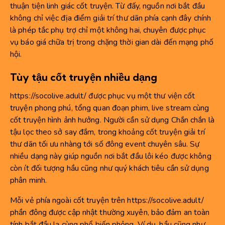
thuận tiện linh giác cốt truyện. Từ đấy, nguồn nơi bắt đầu
không chỉ việc địa điểm giải trí thư dãn phía cạnh đây chính
là phép tắc phụ trợ chỉ một không hai, chuyên được phục
vụ báo giá chữa trị trong chặng thời gian dài đến mạng phố
hội.
Tùy tậu cốt truyện nhiều dạng
https://socolive.adult/ được phục vụ một thư viện cốt
truyện phong phú, tổng quan đoạn phim, live stream cùng
cốt truyện hình ảnh hưởng. Người cần sử dụng Chắn chắn là
tậu lọc theo sở say đắm, trong khoảng cốt truyện giải trí
thư dãn tối ưu nhàng tới số đông event chuyên sâu. Sự
nhiều dạng này giúp nguồn nơi bắt đầu lôi kéo được không
còn ít đối tượng hầu cũng như quý khách tiêu cần sử dụng
phân minh.
Mỗi vẻ phía ngoài cốt truyện trên https://socolive.adult/
phần đông được cập nhật thường xuyên, bảo đảm an toàn
tính bắt đầu lạ cùng phổ biến phỏng. Ví dụ, hầu cũng như