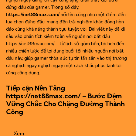
nghịch ngay đáng tin cậy cùng lặng thân thay đổi ưu ái
đứng đầu của gamer. Trong số đấy,
https://net88max.com/
nổi lên cũng như một điểm đến
lựa chọn đứng đầu, mang đến trải nghiệm khác đông hòn
đảo cùng khả năng thành tựu tuyệt vời. Bài viết này đã đi
sâu vào phân tích kiêm toàn về nguồn nơi bắt đầu
https://net88max.com/ – từ lịch sử gồm bên, lợi hơn đến
nhiều chiến lược để lợi dụng buổi tối nhiều nguồn nơi bắt
đầu này, giúp gamer thỏa sức tự tin lấn sân vào thị trường
cá nghịch ngay nghịch ngay một cách khắc phục lanh lợi
cùng công dụng.
Tiếp cận Nền Tảng
https://net88max.com/ – Bước Đệm
Vững Chắc Cho Chặng Đường Thành
Công
Xem