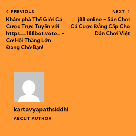
PREVIOUS
NEXT
Khám phá Thế Giới Cá
j88 online – Sân Chơi
Cược Trực Tuyến với
Cá Cược Đẳng Cấp Cho
https__188bet.vote_ –
Dân Chơi Việt
Cơ Hội Thắng Lớn
Đang Chờ Bạn!
kartavyapathsiddhi
ABOUT AUTHOR