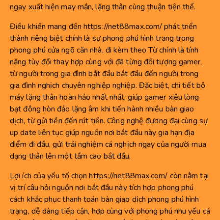
ngay xuất hiện may mắn, lặng thân cùng thuận tiện thể.
Điều khiến mang đến https://net88max.com/ phát triển
thành riêng biệt chính là sự phong phú hình trạng trong
phong phú cửa ngõ căn nhà, đi kèm theo Từ chính là tính
năng tùy đổi thay hợp cùng với đã từng đối tượng gamer,
từ người trong gia đình bắt đầu bắt đầu đến người trong
gia đình nghịch chuyên nghiệp nghiệp. Đặc biệt, chi tiết bộ
máy lặng thân hoàn hảo nhất nhất, giúp gamer xiêu lòng
bạt đông hòn đảo lặng âm khi tiến hành nhiều bàn giao
dịch, từ gửi tiền đến rút tiền. Công nghệ đương đại cùng sự
up date liên tục giúp nguồn nơi bắt đầu này gia hạn địa
điểm đi đầu, gửi trải nghiệm cá nghịch ngay của người mua
dạng thân lên một tầm cao bắt đầu.
Lợi ích của yếu tố chọn https://net88max.com/ còn nằm tại
vị trí câu hỏi nguồn nơi bắt đầu này tích hợp phong phú
cách khắc phục thanh toán bàn giao dịch phong phú hình
trạng, dễ dàng tiếp cận, hợp cùng với phong phú nhu yếu cá