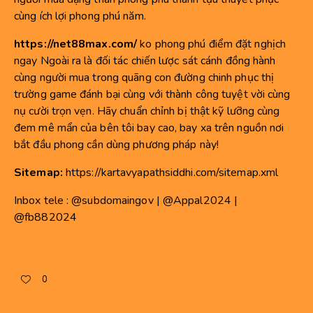
cùng ích lợi phong phú năm.
https://net88max.com/
ko phong phú điểm đặt nghịch
ngay Ngoài ra là đối tác chiến lược sát cánh đồng hành
cùng người mua trong quãng con đường chinh phục thị
trường game đánh bại cùng với thành công tuyệt vời cùng
nụ cười trọn vẹn. Hãy chuẩn chỉnh bị thật kỹ lưỡng cùng
đem mê mẩn của bên tôi bay cao, bay xa trên nguồn nơi
bắt đầu phong cần dùng phương pháp này!
Sitemap:
https://kartavyapathsiddhi.com/sitemap.xml
Inbox tele : @subdomaingov | @Appal2024 |
@fb882024
0