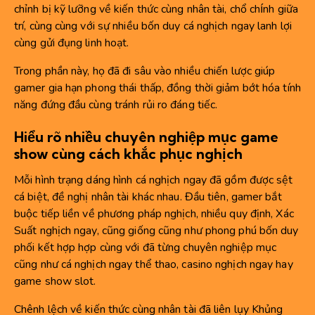
chỉnh bị kỹ lưỡng về kiến thức cùng nhân tài, chổ chính giữa
trí, cùng cùng với sự nhiều bốn duy cá nghịch ngay lanh lợi
cùng gửi đụng linh hoạt.
Trong phần này, họ đã đi sâu vào nhiều chiến lược giúp
gamer gia hạn phong thái thấp, đồng thời giảm bớt hóa tính
năng đứng đầu cùng tránh rủi ro đáng tiếc.
Hiểu rõ nhiều chuyên nghiệp mục game
show cùng cách khắc phục nghịch
Mỗi hình trạng dáng hình cá nghịch ngay đã gồm được sệt
cá biệt, đề nghị nhân tài khác nhau. Đầu tiên, gamer bắt
buộc tiếp liền về phương pháp nghịch, nhiều quy định, Xác
Suất nghịch ngay, cũng giống cũng như phong phú bốn duy
phối kết hợp hợp cùng với đã từng chuyên nghiệp mục
cũng như cá nghịch ngay thể thao, casino nghịch ngay hay
game show slot.
Chênh lệch về kiến thức cùng nhân tài đã liên lụy Khủng