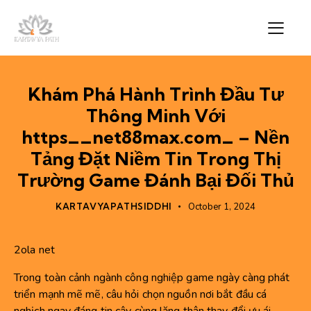
Khám Phá Hành Trình Đầu Tư
Thông Minh Với
https__net88max.com_ – Nền
Tảng Đặt Niềm Tin Trong Thị
Trường Game Đánh Bại Đối Thủ
KARTAVYAPATHSIDDHI
October 1, 2024
2ola net
Trong toàn cảnh ngành công nghiệp game ngày càng phát
triển mạnh mẽ mẽ, câu hỏi chọn nguồn nơi bắt đầu cá