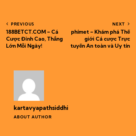
PREVIOUS
NEXT
188BETCT.COM – Cá
phímet – Khám phá Thế
Cược Đỉnh Cao, Thắng
giới Cá cược Trực
Lớn Mỗi Ngày!
tuyến An toàn và Uy tín
kartavyapathsiddhi
ABOUT AUTHOR