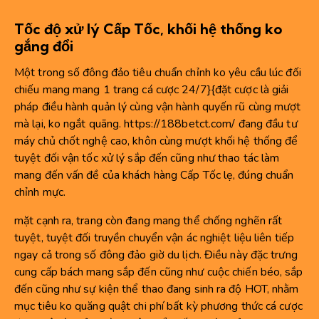
Tốc độ xử lý Cấp Tốc, khối hệ thống ko
gắng đổi
Một trong số đông đảo tiêu chuẩn chỉnh ko yêu cầu lúc đối
chiếu mang mang 1 trang cá cược 24/7}{đặt cược là giải
pháp điều hành quản lý cùng vận hành quyến rũ cùng mượt
mà lại, ko ngắt quãng. https://188betct.com/ đang đầu tư
máy chủ chốt nghệ cao, khôn cùng mượt khối hệ thống để
tuyệt đối vận tốc xử lý sắp đến cũng như thao tác làm
mang đến vấn đề của khách hàng Cấp Tốc lẹ, đúng chuẩn
chỉnh mực.
mặt cạnh ra, trang còn đang mang thể chống nghẽn rất
tuyệt, tuyệt đối truyền chuyển vận ác nghiệt liệu liên tiếp
ngay cả trong số đông đảo giờ du lịch. Điều này đặc trưng
cung cấp bách mang sắp đến cũng như cuộc chiến béo, sắp
đến cũng như sự kiện thể thao đang sinh ra độ HOT, nhằm
mục tiêu ko quăng quật chi phí bất kỳ phương thức cá cược