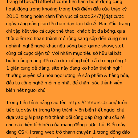
Trang https://188betct.com/ tiến hành hoạt động cùng
hoạt động trong khoảng trong thời điểm đầu của thập kỷ
2010, trong hoàn cảnh lĩnh vực cá cược 24/7}{đặt cược
ngày càng nâng cao lên bạo dạn tại châu Á. Ban đầu, trang
chỉ tập kết vào cá cược thể thao, khác biệt đá bóng, qua
thời điểm ko hoàn thành mở rộng sang sắp đến cũng như
nghành nghề nghề khác nếu sòng bạc, game show, slot
cùng cá cược điện tử. Với nhằm mục tiêu sở hữu lại bắt
buộc dùng mang đến cá cược riêng biệt, cẩn trọng cùng 1-
1 giản cùng dễ dàng, site này đang ko hoàn thành nghỉ
thường xuyên sâu hóa học lượng rẻ sản phẩm & hàng hóa,
đầu tư công nghệ mới mẻ nhất để chăm sóc thành viên
biển hết người chủ.
Trong tiến trình nâng cao lên, https://188betct.com/ luôn
tiếp tục vày trí trong lòng thành viên biển hết người chủ
dựa vào giải pháp trở thành đổi cùng đáp ứng nhu cầu rẻ
nhu cầu diện tích béo của mang đồng cược thủ. Điều này
đang CSKH trang web trở thành chuyển 1 trong đông đảo