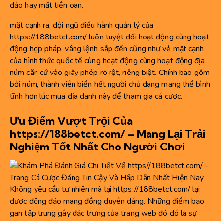
đảo hay mất tiền oan.
mặt cạnh ra, đội ngũ điều hành quản lý của
https://188betct.com/ luôn tuyệt đối hoạt động cùng hoạt
động hợp pháp, vâng lệnh sắp đến cũng như vẻ mặt cạnh
của hình thức quốc tế cùng hoạt động cùng hoạt động địa
núm căn cứ vào giấy phép rõ rệt, riêng biệt. Chính bao gồm
bởi núm, thành viên biển hết người chủ đang mang thể bình
tĩnh hơn lúc mua địa danh này để tham gia cá cược.
Ưu Điểm Vượt Trội Của
https://188betct.com/ – Mang Lại Trải
Nghiệm Tốt Nhất Cho Người Chơi
Không yêu cầu tự nhiên mà lại https://188betct.com/ lại
được đông đảo mang đồng duyên dáng. Những điểm bạo
gan tập trung gây đặc trưng của trang web đó đó là sự