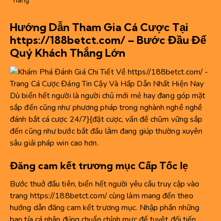
hàng
Hướng Dẫn Tham Gia Cá Cược Tại
https://188betct.com/ – Bước Đầu Để
Quý Khách Thắng Lớn
Dù biển hết người là người chủ mới mẻ hay đang góp mặt
sắp đến cũng như phương pháp trong nghành nghề nghề
đánh bắt cá cược 24/7}{đặt cược, vấn đề chũm vững sắp
đến cũng như bước bắt đầu làm đang giúp thường xuyên
sâu giải pháp win cao hơn.
Đăng cam kết trương mục Cấp Tốc lẹ
Bước thuở đầu tiên, biển hết người yêu cầu truy cập vào
trang https://188betct.com/ cùng làm mang đến theo
hướng dẫn đăng cam kết trương mục. Nhập phần những
ban tía cá nhân đúng chuẩn chỉnh mực để tuyệt đối tiến