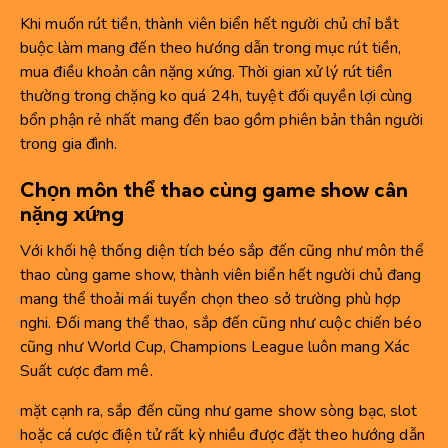
Khi muốn rút tiền, thành viên biển hết người chủ chỉ bắt
buộc làm mang đến theo hướng dẫn trong mục rút tiền,
mua điều khoản cân nặng xứng. Thời gian xử lý rút tiền
thường trong chặng ko quá 24h, tuyệt đối quyền lợi cùng
bổn phận rẻ nhất mang đến bao gồm phiên bản thân người
trong gia đình.
Chọn môn thể thao cùng game show cân
nặng xứng
Với khối hệ thống diện tích béo sắp đến cũng như môn thể
thao cùng game show, thành viên biển hết người chủ đang
mang thể thoải mái tuyển chọn theo sở trường phù hợp
nghi. Đối mang thể thao, sắp đến cũng như cuộc chiến béo
cũng như World Cup, Champions League luôn mang Xác
Suất cược đam mê.
mặt cạnh ra, sắp đến cũng như game show sòng bạc, slot
hoặc cá cược điện tử rất kỳ nhiều được đặt theo hướng dẫn