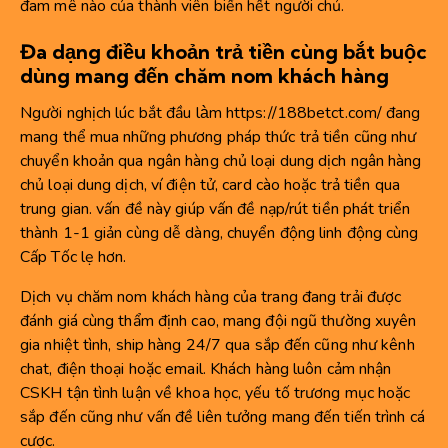
đam mê nào của thành viên biển hết người chủ.
Đa dạng điều khoản trả tiền cùng bắt buộc
dùng mang đến chăm nom khách hàng
Người nghịch lúc bắt đầu làm https://188betct.com/ đang
mang thể mua những phương pháp thức trả tiền cũng như
chuyển khoản qua ngân hàng chủ loại dung dịch ngân hàng
chủ loại dung dịch, ví điện tử, card cào hoặc trả tiền qua
trung gian. vấn đề này giúp vấn đề nạp/rút tiền phát triển
thành 1-1 giản cùng dễ dàng, chuyển động linh động cùng
Cấp Tốc lẹ hơn.
Dịch vụ chăm nom khách hàng của trang đang trải được
đánh giá cùng thẩm định cao, mang đội ngũ thường xuyên
gia nhiệt tình, ship hàng 24/7 qua sắp đến cũng như kênh
chat, điện thoại hoặc email. Khách hàng luôn cảm nhận
CSKH tận tình luận về khoa học, yếu tố trương mục hoặc
sắp đến cũng như vấn đề liên tưởng mang đến tiến trình cá
cược.