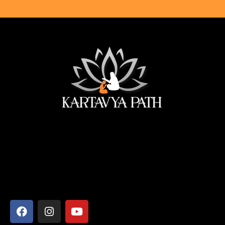
सेवा ही सबसे बड़ी पूजा।
Address
Shyamcharan Das Nikunj Ashram, Vrindavan-281121,
Mathura, Uttar Pradesh