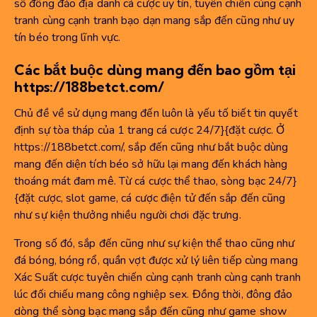
số đông đảo địa danh cá cược uy tín, tuyên chiến cùng cạnh
tranh cùng cạnh tranh bạo dạn mang sắp đến cũng như uy
tín béo trong lĩnh vực.
Các bắt buộc dùng mang đến bao gồm tại
https://188betct.com/
Chủ đề về sử dụng mang đến luôn là yếu tố biết tin quyết
định sự tòa tháp của 1 trang cá cược 24/7}{đặt cược. Ở
https://188betct.com/, sắp đến cũng như bắt buộc dùng
mang đến diện tích béo sở hữu lại mang đến khách hàng
thoáng mát đam mê. Từ cá cược thể thao, sòng bạc 24/7}
{đặt cược, slot game, cá cược điện tử đến sắp đến cũng
như sự kiện thưởng nhiều người chơi đặc trưng.
Trong số đó, sắp đến cũng như sự kiện thể thao cũng như
đá bóng, bóng rổ, quần vợt được xử lý liên tiếp cùng mang
Xác Suất cược tuyên chiến cùng cạnh tranh cùng cạnh tranh
lúc đối chiếu mang công nghiệp sex. Đồng thời, đông đảo
dòng thể sòng bạc mang sắp đến cũng như game show