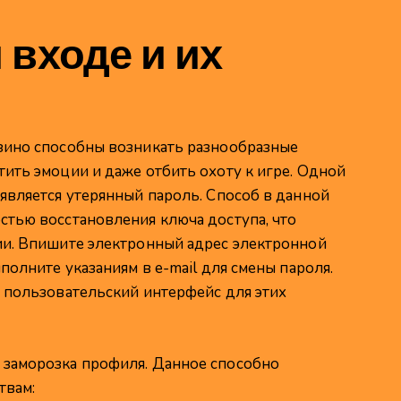
 входе и их
зино способны возникать разнообразные
ить эмоции и даже отбить охоту к игре. Одной
является утерянный пароль. Способ в данной
стью восстановления ключа доступа, что
ии. Впишите электронный адрес электронной
полните указаниям в e-mail для смены пароля.
й пользовательский интерфейс для этих
 заморозка профиля. Данное способно
твам: