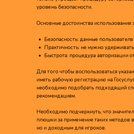
уровень безопасности.
Основные достоинства использования э
Безопасность: данные пользователя
Практичность: не нужно удерживать
Быстрота: процедура авторизации о
Для того чтобы воспользоваться указа
иметь рабочую регистрацию на Госуслуг
необходимо подобрать подходящий спо
рекомендациям.
Необходимо подчеркнуть, что значител
плюшки за применение таких методов в
но и доходным для игроков.