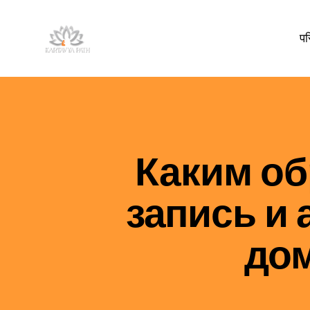
प
Каким о
запись и
дом