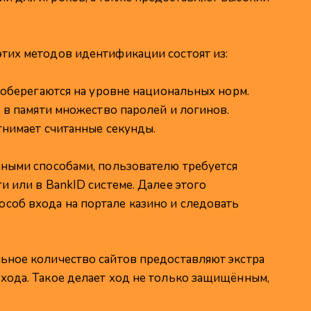
тих методов идентификации состоят из:
 оберегаются на уровне национальных норм.
 в памяти множество паролей и логинов.
тнимает считанные секунды.
нными способами, пользователю требуется
и или в BankID системе. Далее этого
соб входа на портале казино и следовать
ьное количество сайтов предоставляют экстра
хода. Такое делает ход не только защищённым,