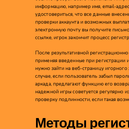
информацию, например имя, email-адре
удостовериться, что все данные внесены
проверки аккаунта и возможных выпла
электронную почту вы получите письмо
ссылке, игрок закончит процесс регист
После результативной регистрационног
применяя введенные при регистрации и
нужно зайти на веб-страницу игорного 
случае, если пользователь забыл парол
аркада, предлагают функцию его возврат
надежной игры советуется регулярно и
проверку подлинности, если такая возм
Методы регис