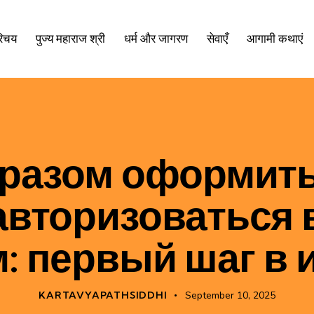
रिचय
पुज्य महाराज श्री
धर्म और जागरण
सेवाएँ
आगामी कथाएं
бразом оформить
 авторизоваться 
: первый шаг в 
KARTAVYAPATHSIDDHI
September 10, 2025