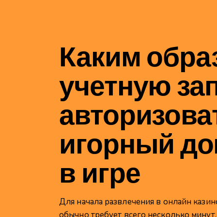
Каким обра
учетную за
авторизова
игорный до
в игре
Для начала развлечения в онлайн казин
обычно требует всего несколько минут