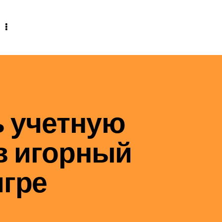
 учетную
в игорный
игре