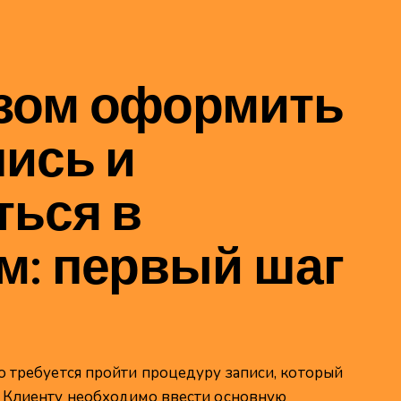
зом оформить
пись и
ться в
м: первый шаг
о требуется пройти процедуру записи, который
. Клиенту необходимо ввести основную