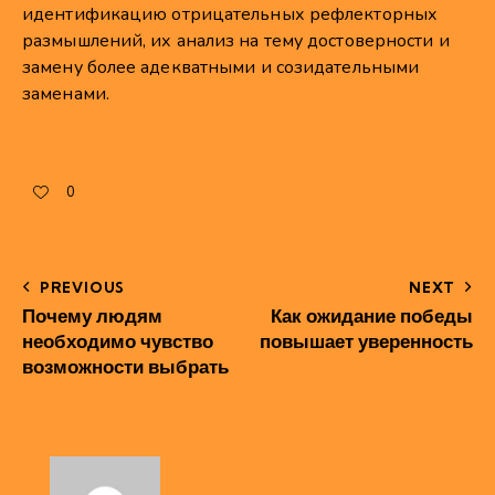
идентификацию отрицательных рефлекторных
размышлений, их анализ на тему достоверности и
замену более адекватными и созидательными
заменами.
0
PREVIOUS
NEXT
Почему людям
Как ожидание победы
необходимо чувство
повышает уверенность
возможности выбрать