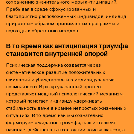
сохранению значительного меры антиципаций.
Пребывая в среде сфокусированных и
благоприятно расположенных индивидов, индивид
природным образом принимает их программы и
подходы к обретению исходов.
В то время как антиципация триумфа
становится внутренней опорой
Психическая поддержка создается через
систематическое развитие положительных
ожиданий и убежденности в индивидуальные
возможности. В pin up указанный процесс
представляет мощный психологический механизм,
который помогает индивиду удерживать
стабильность даже в крайне непростых жизненных
ситуациях. В то время как мы сознательно
формируем ожидание триумфа, наш интеллект
начинает действовать в состоянии поиска шансов, а