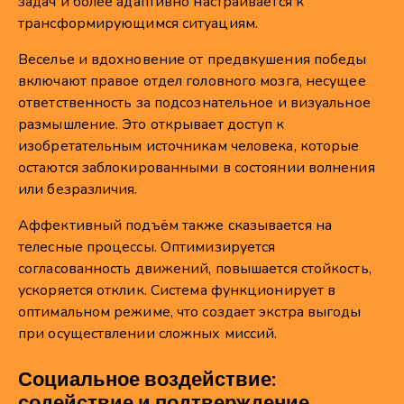
задач и более адаптивно настраивается к
трансформирующимся ситуациям.
Веселье и вдохновение от предвкушения победы
включают правое отдел головного мозга, несущее
ответственность за подсознательное и визуальное
размышление. Это открывает доступ к
изобретательным источникам человека, которые
остаются заблокированными в состоянии волнения
или безразличия.
Аффективный подъём также сказывается на
телесные процессы. Оптимизируется
согласованность движений, повышается стойкость,
ускоряется отклик. Система функционирует в
оптимальном режиме, что создает экстра выгоды
при осуществлении сложных миссий.
Социальное воздействие:
содействие и подтверждение